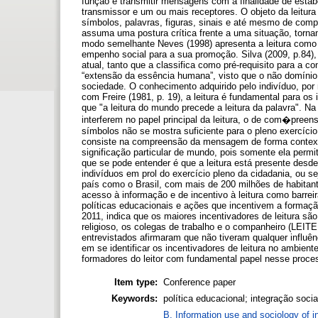
função é transmitir mensagens com a finalidade de est
transmissor e um ou mais receptores. O objeto da leitura 
símbolos, palavras, figuras, sinais e até mesmo de comp
assuma uma postura crítica frente a uma situação, torna
modo semelhante Neves (1998) apresenta a leitura como u
empenho social para a sua promoção. Silva (2009, p.84),
atual, tanto que a classifica como pré-requisito para a 
“extensão da essência humana”, visto que o não domínio 
sociedade. O conhecimento adquirido pelo indivíduo, por 
com Freire (1981, p. 19), a leitura é fundamental para os 
que "a leitura do mundo precede a leitura da palavra". Na
interferem no papel principal da leitura, o de com�pre
símbolos não se mostra suficiente para o pleno exercício
consiste na compreensão da mensagem de forma contextu
significação particular de mundo, pois somente ela permi
que se pode entender é que a leitura está presente desd
indivíduos em prol do exercício pleno da cidadania, ou s
país como o Brasil, com mais de 200 milhões de habitan
acesso à informação e de incentivo à leitura como barrei
políticas educacionais e ações que incentivem a formação d
2011, indica que os maiores incentivadores de leitura são
religioso, os colegas de trabalho e o companheiro (LEIT
entrevistados afirmaram que não tiveram qualquer influênc
em se identificar os incentivadores de leitura no ambient
formadores do leitor com fundamental papel nesse proce
Item type:
Conference paper
Keywords:
política educacional; integração social
B. Information use and sociology of i