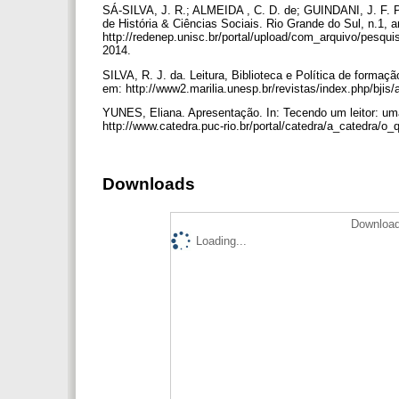
SÁ-SILVA, J. R.; ALMEIDA , C. D. de; GUINDANI, J. F. Pe
de História & Ciências Sociais. Rio Grande do Sul, n.1, a
http://redenep.unisc.br/portal/upload/com_arquivo/pesqu
2014.
SILVA, R. J. da. Leitura, Biblioteca e Política de formação
em: http://www2.marilia.unesp.br/revistas/index.php/bjis/
YUNES, Eliana. Apresentação. In: Tecendo um leitor: uma
http://www.catedra.puc-rio.br/portal/catedra/a_catedra/o
Downloads
Download
Loading...