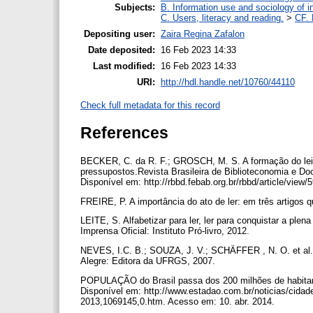
Subjects:
B. Information use and sociology of i
C. Users, literacy and reading.
>
CF. 
Depositing user:
Zaira Regina Zafalon
Date deposited:
16 Feb 2023 14:33
Last modified:
16 Feb 2023 14:33
URI:
http://hdl.handle.net/10760/44110
Check full metadata for this record
References
BECKER, C. da R. F.; GROSCH, M. S. A formação do leito
pressupostos.Revista Brasileira de Biblioteconomia e Doc
Disponível em: http://rbbd.febab.org.br/rbbd/article/view
FREIRE, P. A importância do ato de ler: em três artigos
LEITE, S. Alfabetizar para ler, ler para conquistar a plena 
Imprensa Oficial: Instituto Pró-livro, 2012.
NEVES, I.C. B.; SOUZA, J. V.; SCHÄFFER , N. O. et al. (
Alegre: Editora da UFRGS, 2007.
POPULAÇÃO do Brasil passa dos 200 milhões de habit
Disponível em: http://www.estadao.com.br/noticias/cidad
2013,1069145,0.htm. Acesso em: 10. abr. 2014.