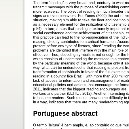
The term “reading” is very broad, and, contrary to what many
transmit messages with the purpose of establishing commu
more receivers. The object of reading is much broader tha
signs and even behaviors. For Yunes (2009) the act of rea
situation, making him able to take the floor and position 
as a necessary element for the realization of citizenship 
p.84), in turn, states that reading is extremely important i
social coexistence and the achievement of citizenship, c
this practice can lead to the non-appreciation of the indi
reading, directly contributes to a critical formation. Accor
present before any type of literacy, since "reading the wor
problems are identified that interfere with the main role
effective. Thus, decoding symbols is not enough for the ful
which consists of understanding the message in a conte
by the particular meaning of the world, because only it al
way, what can be understood is that reading is present fr
transformation of individuals in favor of the full exercise o
reading in a country like Brazil, with more than 200 mill
lack of access to information and encouragement of readin
educational policies and actions that encourage the formati
2011, indicates that the biggest reading encouragers are, re
workers and partner (LEITE , 2012). Another interesting d
to become readers. Such results show some difficulty in 
in a way, indicates that there are many reader-forming ag
Portuguese abstract
O termo “leitura” é bem amplo, e, ao contrário do que mu