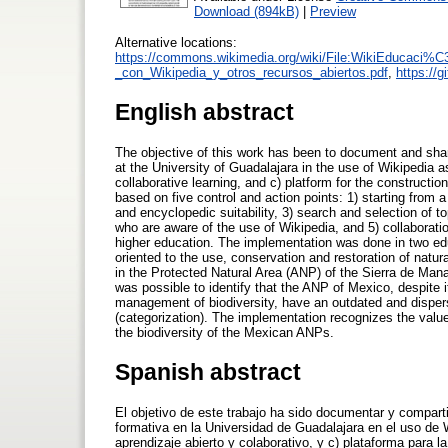
Download (894kB)
|
Preview
Alternative locations:
https://commons.wikimedia.org/wiki/File:WikiEduca
_con_Wikipedia_y_otros_recursos_abiertos.pdf
,
https://
English abstract
The objective of this work has been to document and share 
at the University of Guadalajara in the use of Wikipedia a
collaborative learning, and c) platform for the construct
based on five control and action points: 1) starting from 
and encyclopedic suitability, 3) search and selection of to
who are aware of the use of Wikipedia, and 5) collaboratio
higher education. The implementation was done in two ed
oriented to the use, conservation and restoration of natur
in the Protected Natural Area (ANP) of the Sierra de Mana
was possible to identify that the ANP of Mexico, despite 
management of biodiversity, have an outdated and disperse
(categorization). The implementation recognizes the valu
the biodiversity of the Mexican ANPs.
Spanish abstract
El objetivo de este trabajo ha sido documentar y comparti
formativa en la Universidad de Guadalajara en el uso de 
aprendizaje abierto y colaborativo, y c) plataforma para 