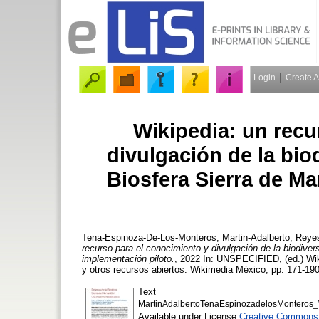
Login
Create 
Wikipedia: un recu
divulgación de la bio
Biosfera Sierra de M
Tena-Espinoza-De-Los-Monteros, Martin-Adalberto
,
Reyes
recurso para el conocimiento y divulgación de la biodive
implementación piloto.
, 2022 In: UNSPECIFIED, (ed.) Wik
y otros recursos abiertos. Wikimedia México, pp. 171-190
Text
MartinAdalbertoTenaEspinozadelosMonteros_
Available under License
Creative Commons A