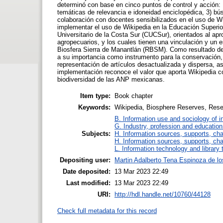
determinó con base en cinco puntos de control y acción: 1
temáticas de relevancia e idoneidad enciclopédica, 3) bú
colaboración con docentes sensibilizados en el uso de Wik
implementar el uso de Wikipedia en la Educación Superio
Universitario de la Costa Sur (CUCSur), orientados al ap
agropecuarios, y los cuales tienen una vinculación y un 
Biosfera Sierra de Manantlán (RBSM). Como resultado de 
a su importancia como instrumento para la conservación, e
representación de artículos desactualizada y dispersa, as
implementación reconoce el valor que aporta Wikipedia co
biodiversidad de las ANP mexicanas.
Item type:
Book chapter
Keywords:
Wikipedia, Biosphere Reserves, Reser
B. Information use and sociology of i
G. Industry, profession and education
Subjects:
H. Information sources, supports, ch
H. Information sources, supports, ch
L. Information technology and library
Depositing user:
Martin Adalberto Tena Espinoza de l
Date deposited:
13 Mar 2023 22:49
Last modified:
13 Mar 2023 22:49
URI:
http://hdl.handle.net/10760/44128
Check full metadata for this record