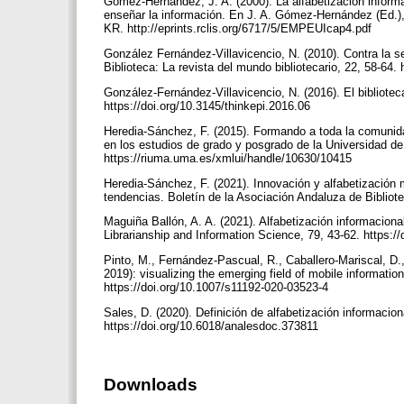
Gómez-Hernández, J. A. (2000). La alfabetización informa
enseñar la información. En J. A. Gómez-Hernández (Ed.),
KR. http://eprints.rclis.org/6717/5/EMPEUIcap4.pdf
González Fernández-Villavicencio, N. (2010). Contra la seg
Biblioteca: La revista del mundo bibliotecario, 22, 58-64. 
González-Fernández-Villavicencio, N. (2016). El bibliotec
https://doi.org/10.3145/thinkepi.2016.06
Heredia-Sánchez, F. (2015). Formando a toda la comunidad 
en los estudios de grado y posgrado de la Universidad d
https://riuma.uma.es/xmlui/handle/10630/10415
Heredia-Sánchez, F. (2021). Innovación y alfabetización 
tendencias. Boletín de la Asociación Andaluza de Bibliote
Maguiña Ballón, A. A. (2021). Alfabetización informaciona
Librarianship and Information Science, 79, 43-62. https:/
Pinto, M., Fernández-Pascual, R., Caballero-Mariscal, D.,
2019): visualizing the emerging field of mobile informatio
https://doi.org/10.1007/s11192-020-03523-4
Sales, D. (2020). Definición de alfabetización informacio
https://doi.org/10.6018/analesdoc.373811
Downloads