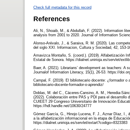
Check full metadata for this record
References
Ali, N., Shoaib, M., & Abdullah, F. (2022). Information lit
analysis from 2001 to 2020. Journal of Information Scien
Alonso-Arévalo, J., & Saraiva, R. M. (2020). Las compete
del siglo XXI. Informacion, Cultura y Sociedad, 42, 153-1
Amavizca Montaño, S. (coord.). (2019). Alfabetización In
Estatal de Sonora. https://dialnet.unirioja.es/servlet/ex
Baer, A. (2021). Librarians’ development as teachers: A 
Journalof Information Literacy, 15(1), 26-53. https://doi.
Campal, F. (2019). El bibliotecario docente: ¿formador o a
bibliotecario-docente-formador-o-aprendiz/
Doblas, M. del C., Cáceres-Cansino, A. M., Heredia-Sánche
(2022). Colaboración entre PAS y PDI para el desarrollo 
CUIEET 29 Congreso Universitario de Innovación Educat
https://hdl.handle.net/10630/24777
Gómez García, G., Hinojo Lucena, F. J., Aznar Díaz, I., 
a la alfabetización informacional en la etapa de Educació
https://dialnet.unirioja.es/servlet/extart?codigo=8323383