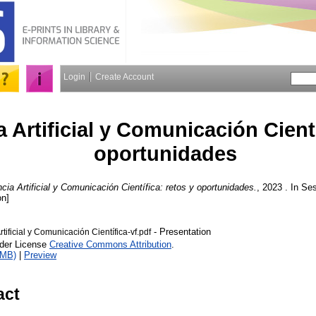
Login
Create Account
a Artificial y Comunicación Cientí
oportunidades
ncia Artificial y Comunicación Científica: retos y oportunidades.
, 2023 . In Se
on]
- Presentation
rtificial y Comunicación Científica-vf.pdf
nder License
Creative Commons Attribution
.
2MB)
|
Preview
act