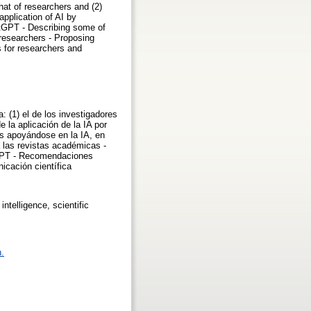
that of researchers and (2)
application of AI by
atGPT - Describing some of
 researchers - Proposing
 for researchers and
a: (1) el de los investigadores
e la aplicación de la IA por
es apoyándose en la IA, en
a las revistas académicas -
tGPT - Recomendaciones
icación científica
intelligence, scientific
n.