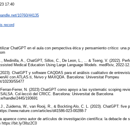
23 17:40
.handle.net/10760/44135
is record
tilizar ChatGPT en el aula con perspectiva ética y pensamiento crítico: una 
.com
, Medinilla, A., ChatGPT, Sillos, C., De Leon, L., ... & Tseng, V. (2022). P
Assisted Medical Education Using Large Language Models. medRxiv, 2022-12
(2023). ChatGPT y software CAQDAS para el análisis cualitativo de entrevist
e OpenAI con ATLAS.ti, Nvivo y MAXQDA. Barcelona: Universitat Pompeu
net/10230/55477
 Ferran-Ferrer, N. (2023) ChatGPT como apoyo a las systematic scoping review
rk SALSA. Col·lecció del CRICC. Barcelona: Universitat de Barcelona
pace/handle/2445/193691
 J., Zuidema, W., van Rooij, R., & Bockting Alo, C. L. (2023). ChatGPT: five pr
https://www.nature.com/articles/d41586-023-00288-7
aparece como autor de artículos de investigación científica: la debacle de 
 https://bit.ly/3Ibz2C0