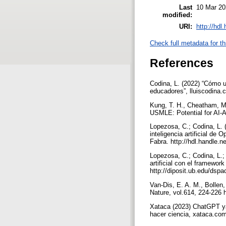
Last
10 Mar 20
modified:
URI:
http://hdl
Check full metadata for th
References
Codina, L. (2022) “Cómo u
educadores”, lluiscodina
Kung, T. H., Cheatham, M.
USMLE: Potential for AI-
Lopezosa, C.; Codina, L. 
inteligencia artificial d
Fabra. http://hdl.handle.
Lopezosa, C.; Codina, L.;
artificial con el framewo
http://diposit.ub.edu/ds
Van-Dis, E. A. M., Bollen,
Nature, vol.614, 224-226 
Xataca (2023) ChatGPT ya 
hacer ciencia, xataca.com