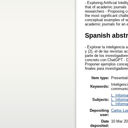
- Exploring Artificial Int
that of academic journals 
researchers - Proposing c
the most significant chall
conceptual examples of wh
academic journals for an e
Spanish abst
- Explorar la inteligencia 
y (2), el de las revistas 
parte de los investigador
concreto con ChatGPT - De
Proponer ejemplos concep
finales para investigadore
Item type:
Presentat
Inteligenc
Keywords:
communicat
L. Informa
Subjects:
L. Informa
L. Informa
Depositing
Carlos Lo
user:
Date
10 Mar 20
deposited: