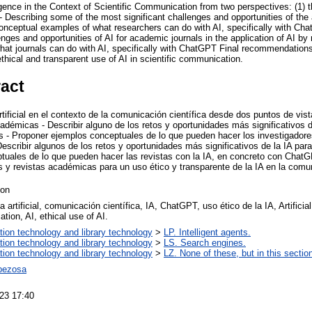
elligence in the Context of Scientific Communication from two perspectives: (1) 
- Describing some of the most significant challenges and opportunities of the 
onceptual examples of what researchers can do with AI, specifically with Ch
enges and opportunities of AI for academic journals in the application of AI by
at journals can do with AI, specifically with ChatGPT Final recommendations
thical and transparent use of AI in scientific communication.
ract
artificial en el contexto de la comunicación científica desde dos puntos de vist
académicas - Describir alguno de los retos y oportunidades más significativos d
es - Proponer ejemplos conceptuales de lo que pueden hacer los investigador
scribir algunos de los retos y oportunidades más significativos de la IA par
tuales de lo que pueden hacer las revistas con la IA, en concreto con Cha
s y revistas académicas para un uso ético y transparente de la IA en la comun
ion
ia artificial, comunicación científica, IA, ChatGPT, uso ético de la IA, Artificial 
ion, AI, ethical use of AI.
tion technology and library technology
>
LP. Intelligent agents.
tion technology and library technology
>
LS. Search engines.
tion technology and library technology
>
LZ. None of these, but in this sectio
pezosa
23 17:40