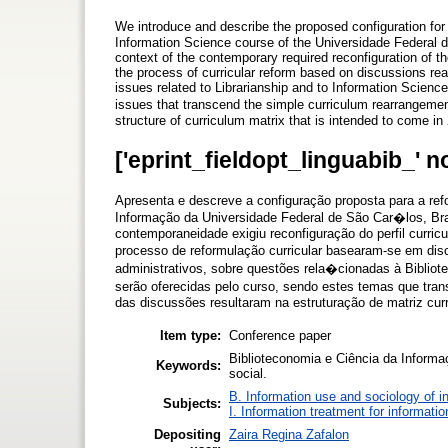
We introduce and describe the proposed configuration for 
Information Science course of the Universidade Federal 
context of the contemporary required reconfiguration of t
the process of curricular reform based on discussions rea
issues related to Librarianship and to Information Science
issues that transcend the simple curriculum rearrangemen
structure of curriculum matrix that is intended to come in
['eprint_fieldopt_linguabib_' n
Apresenta e descreve a configuração proposta para a ref
Informação da Universidade Federal de São Car�los, Bras
contemporaneidade exigiu reconfiguração do perfil curri
processo de reformulação curricular basearam-se em di
administrativos, sobre questões rela�cionadas à Bibliot
serão oferecidas pelo curso, sendo estes temas que tran
das discussões resultaram na estruturação de matriz curr
Item type:
Conference paper
Biblioteconomia e Ciência da Informaç
Keywords:
social.
B. Information use and sociology of i
Subjects:
I. Information treatment for informati
Depositing
Zaira Regina Zafalon