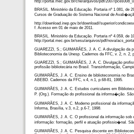
http://portal.mec.gov.br/cne/arquivos/pdf/2007/pces008
BRASIL. Ministério da Educação. Portaria nº 1.081, de 2
Cursos de Graduação do Sistema Nacional de Avali�açã
http://download.inep.gov.br/download//superior/condic
f. Acesso em 01 de maio de 2011.
BRASIL. Ministério da Educação. Portaria nº 4.059, de 
http://portal.mec.gov.br/sesu/arquivos/pdf/nova/acs_por
GUAREZZI, S.; GUIMARÃES, J. A. C. A divulgação da prof
Biblioteconomia da Unesp. Cadernos da FFC, v. 2, n. 2, 
GUAREZZI, S.; GUIMARÃES, J. A. C. Divulgação profiss
profissão bibliotecária no Brasil. Transinformação, Campin
GUIMARÃES, J. A. C. Ensino de biblioteconomia no Brasi
ABEBD. Cadernos da FFC, v.4, n.1, p.68-81, 1995.
GUIMARÃES, J. A. C. Estudos curriculares em Biblioteco
P. (Org.). Formação do profissional da informa�ção. São
GUIMARÃES, J. A. C. Moderno profissional da informação
Informa, Brasília, v.3, n.2, p.6-7, 1998.
GUIMARÃES, J. A. C. O profissional da informação sob o
informação: formação, perfil e atuação profissio�nal. Sã
GUIMARÃES, J. A. C. Pesquisa discente em Bibliotecono