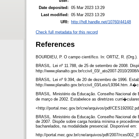
user:
Date deposited:
05 Mar 2023 13:29
Last modified:
05 Mar 2023 13:29
URI:
http://hdl.handle.net/10760/44148
Check full metadata for this record
References
BOURDIEU, P. O campo científico. In: ORTIZ, R. (Org.). 
BRASIL. Lei nº 11.788, de 25 de setembro de 2008. Disp
http://www.planalto.gov.br/ccivil_03/_ato2007-2010/2008
BRASIL. Lei nº 9.394, de 20 de dezembro de 1996. Estabe
http://www.planalto.gov.br/ccivil_03/Leis/L9394.htm. A�
BRASIL. Ministério da Educação. Conselho Nacional de
de março de 2002. Estabelece as diretrizes curri�culare
<http://portal.mec.gov.br/cne/arquivos/pdf/CES192002.
BRASIL. Ministério da Educação. Conselho Nacional de 
de 2007. Dispõe sobre carga horária mínima e procedimen
bacharelados, na modalidade presencial. Disponível em:
http://portal.mec.gov.br/cne/arquivos/pdf/2007/rces002_