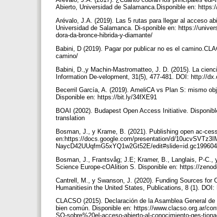
Abierto, Universidad de Salamanca.Disponible en: https:
Arévalo, J.A. (2019). Las 5 rutas para llegar al acceso ab
Universidad de Salamanca. Di-sponible en: https://univers
dora-da-bronce-hibrida-y-diamante/
Babini, D (2019). Pagar por publicar no es el camino.CLA
camino/
Babini, D.,y Machin-Mastromatteo, J. D. (2015). La cienci
Information De-velopment, 31(5), 477-481. DOI: http://
Becerril García, A. (2019). AmeliCA vs Plan S: mismo obje
Disponible en: https://bit.ly/34fXE91
BOAI (2002). Budapest Open Access Initiative. Disponible
translation
Bosman, J., y Krame, B. (2021). Publishing open ac-cess
en:https://docs.google.com/presentation/d/10ucvSVTz3I
NaycD42UUqfmG5xYQ1w2Gt52E/edit#slide=id.gc19960
Bosman, J., Frantsvåg; J.E; Kramer, B., Langlais, P-C.,
Science Europe-cOAlition S. Disponible en: https://ze
Cantrell, M., y Swanson, J. (2020). Funding Sources for 
Humanitiesin the United States, Publications, 8 (1). DOI:
CLACSO (2015). Declaración de la Asamblea General de 
bien común. Disponible en: https://www.clacso.org.ar/c
SO-sobre%20el-acceso-abierto-al-conocimiento-ges-tio