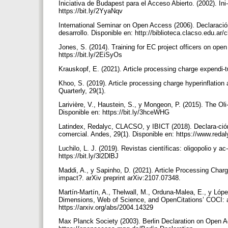
Iniciativa de Budapest para el Acceso Abierto. (2002). In
https://bit.ly/2YyaNqv
International Seminar on Open Access (2006). Declaració
desarrollo. Disponible en: http://biblioteca.clacso.edu.a
Jones, S. (2014). Training for EC project officers on ope
https://bit.ly/2EiSyOs
Krauskopf, E. (2021). Article processing charge expendi-tu
Khoo, S. (2019). Article processing charge hyperinflation a
Quarterly, 29(1).
Larivière, V., Haustein, S., y Mongeon, P. (2015). The Oli
Disponible en: https://bit.ly/3hceWHG
Latindex, Redalyc, CLACSO, y IBICT (2018). Declara-ció
comercial. Andes, 29(1). Disponible en: https://www.re
Luchilo, L. J. (2019). Revistas científicas: oligopolio y a
https://bit.ly/3l2DlBJ
Maddi, A., y Sapinho, D. (2021). Article Processing Charge
impact?. arXiv preprint arXiv:2107.07348.
Martín-Martín, A., Thelwall, M., Orduna-Malea, E., y Lóp
Dimensions, Web of Science, and OpenCitations’ COCI: a m
https://arxiv.org/abs/2004.14329
Max Planck Society (2003). Berlin Declaration on Open 