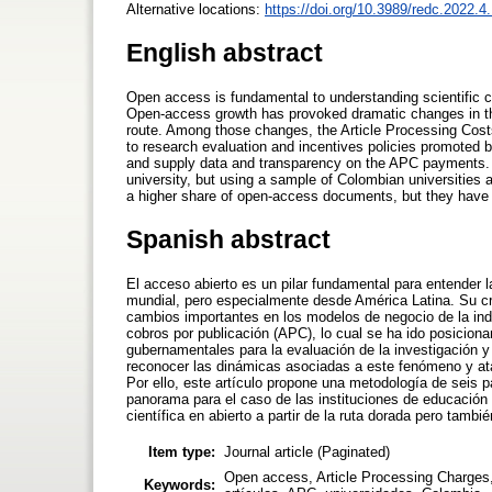
Alternative locations:
https://doi.org/10.3989/redc.2022.4
English abstract
Open access is fundamental to understanding scientific c
Open-access growth has provoked dramatic changes in the
route. Among those changes, the Article Processing Co
to research evaluation and incentives policies promoted 
and supply data and transparency on the APC payments. 
university, but using a sample of Colombian universities
a higher share of open-access documents, but they have a
Spanish abstract
El acceso abierto es un pilar fundamental para entender l
mundial, pero especialmente desde América Latina. Su cr
cambios importantes en los modelos de negocio de la indust
cobros por publicación (APC), lo cual se ha ido posicionan
gubernamentales para la evaluación de la investigación 
reconocer las dinámicas asociadas a este fenómeno y atac
Por ello, este artículo propone una metodología de seis p
panorama para el caso de las instituciones de educación
científica en abierto a partir de la ruta dorada pero tamb
Item type:
Journal article (Paginated)
Open access, Article Processing Charges,
Keywords: