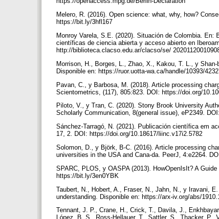
https://openaccess.mpg.de/Berlin-Declaration
Melero, R. (2016). Open science: what, why, how? Conse-j
https://bit.ly/3hfl167
Monroy Varela, S.E. (2020). Situación de Colombia. En: Ba
científicas de ciencia abierta y acceso abierto en Ibero
http://biblioteca.clacso.edu.ar/clacso/se/ 2020112001090
Morrison, H., Borges, L., Zhao, X., Kakou, T. L., y Shan
Disponible en: https://ruor.uotta-wa.ca/handle/10393/423
Pavan, C., y Barbosa, M. (2018). Article processing charg
Scientometrics, (117), 805:823. DOI: https://doi.org/10.
Piloto, V., y Tran, C. (2020). Stony Brook University Aut
Scholarly Communication, 8(general issue), eP2349. DOI:
Sánchez-Tarragó, N. (2021). Publicación científica em ac
17, 2. DOI: https://doi.org/10.18617/liinc.v17i2.5782
Solomon, D., y Björk, B-C. (2016). Article processing cha
universities in the USA and Cana-da. PeerJ, 4:e2264. DOI
SPARC, PLOS, y OASPA (2013). HowOpenIsIt? A Guide fo
https://bit.ly/3en0YBK
Taubert, N., Hobert, A., Fraser, N., Jahn, N., y Iravani
understanding. Disponible en: https://arx-iv.org/abs/1910
Tennant, J. P., Crane, H., Crick, T., Davila, J., Enkhbay
López, B. S., Ross-Hellauer, T., Sattler, S., Thacker, P.