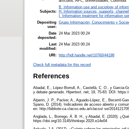
artículos, APC, universidades, Colombia
B. Information use and sociology of infor
Subjects:
H. Information sources, supports, channel
I. Information treatment for information se
Depositing
Grupo Información, Conocimiento y Soci
user:
Date
24 Mar 2023 00:24
deposited:
Last
24 Mar 2023 00:24
modified:
URI:
http://hdl.handle.net/10760/44198
Check full metadata for this record
References
Abadal, E., López-Borrull, A., Castellà, C. O., y Garcia-G
y debate generado. Hipertext. net, 19, 75-83. DOI: https:
Alperin, J. P., Packer, A., Aguado-López, E., Becerril-Garc
Spano, D. (2014). Indicadores de acceso abierto y comu
en: http://bibliote-ca.clacso.edu.ar/clacso/ se/2014121
Anglada, L., Borrego, À. B. H., y Abadal, E. (2020). ¿Qu
https://doi.org/10.3145/thinkepi.2020.e14e04
Arévalo, J.A. (2017). ¿Cuánto cobran los principales edi-