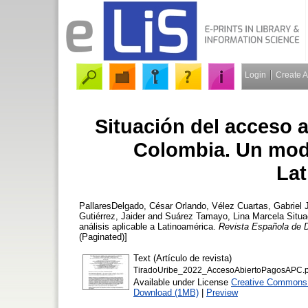
Login
Create 
Situación del acceso 
Colombia. Un mode
Lat
PallaresDelgado, César Orlando
,
Vélez Cuartas, Gabriel 
Gutiérrez, Jaider
and
Suárez Tamayo, Lina Marcela
Situa
análisis aplicable a Latinoamérica.
Revista Española de 
(Paginated)]
Text (Artículo de revista)
TiradoUribe_2022_AccesoAbiertoPagosAPC.p
Available under License
Creative Commons A
Download (1MB)
|
Preview