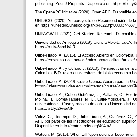
publishing. Peer J Preprints. Disponible en: https://bit.l
The OpenAPC Initiative (2020). Open APC. Disponible en
UNESCO. (2020). Anteproyecto de Recomendación de la 
en:https://unesdoc.unesco.org/ark:/48223/pf000037483
UNPAYWALL (2021). Get Started: Research. Disponible en:
Universidad de Antioquia (2019). Ciencia Abierta UdeA: In
https://bit.ly/3amUVeR
Uribe-Tirado, A. (2016). El Acceso Abierto en Colom-bia. 
https://erevistas.uacj.mx/ojs/index.php/cuadfront/article
Uribe-Tirado, A., y Ochoa, J. (2018). Perspectivas de la c
Colombia. BiD: textos universitaris de biblioteconomia i
Uribe-Tirado, A. (2020). Curso Ciencia Abierta para la Un
https://udearroba.udea.edu.co/internos/course/view.php
Uribe-Tirado, A., Ochoa-Gutiérrez, J., Pallares, C., Res-
Molina, H., Correa-Tabares, M. C., Calle-Mosquera, J., Os
universidades. Caso y modelo de análisis Universidad de A
https://bit.ly/2Fw5AIP
Vélez, G., Restrepo, D., Uribe-Tirado, A., Gutiérrez, G., 
APC por parte de las instituciones de educación superior
Disponible en:http://eprints.rclis.org/40494/
Watson, M. (2015). When will ‘open science’ become sim-p