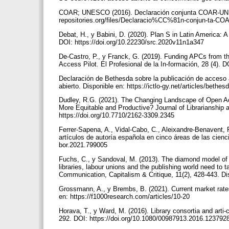
COAR; UNESCO (2016). Declaración conjunta COAR-UNE-S
repositories.org/files/Declaracio%CC%81n-conjun-ta-
Debat, H., y Babini, D. (2020). Plan S in Latin America:
DOI: https://doi.org/10.22230/src.2020v11n1a347
De-Castro, P., y Franck, G. (2019). Funding APCs from t
Access Pilot. El Profesional de la In-formación, 28 (4). 
Declaración de Bethesda sobre la publicación de acceso 
abierto. Disponible en: https://ictlo-gy.net/articles/bethe
Dudley, R.G. (2021). The Changing Landscape of Open A
More Equitable and Productive? Journal of Librarianship
https://doi.org/10.7710/2162-3309.2345
Ferrer-Sapena, A., Vidal-Cabo, C., Aleixandre-Benavent, R
artículos de autoría española en cinco áreas de las cienci
bor.2021.799005
Fuchs, C., y Sandoval, M. (2013). The diamond model of 
libraries, labour unions and the publishing world need to
Communication, Capitalism & Critique, 11(2), 428-443. Dis
Grossmann, A., y Brembs, B. (2021). Current market rates
en: https://f1000research.com/articles/10-20
Horava, T., y Ward, M. (2016). Library consortia and arti-
292. DOI: https://doi.org/10.1080/00987913.2016.123792