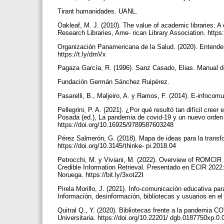
Tirant humanidades. UANL.
Oakleaf, M. J. (2010). The value of academic libraries: 
Research Libraries, Ame- rican Library Association. https
Organización Panamericana de la Salud. (2020). Entender 
https://t.ly/dmVx
Pagaza García, R. (1996). Sanz Casado, Elias. Manual d
Fundación Germán Sánchez Ruipérez.
Pasarelli, B., Maljeiro, A. y Ramos, F. (2014). E-infoc
Pellegrini, P. A. (2021). ¿Por qué resultó tan difícil cre
Posada (ed.), La pandemia de covid-19 y un nuevo orden 
https://doi.org/10.16925/9789587603248
Pérez Salmerón, G. (2018). Mapa de ideas para la transfo
https://doi.org/10.3145/thinke- pi.2018.04
Petrocchi, M. y Viviani, M. (2022). Overview of ROMCIR
Credible Information Retrieval. Presentado en ECIR 2022
Noruega. https://bit.ly/3xot22I
Pirela Morillo, J. (2021). Info-comunicación educativa pa
Información, desinformación, bibliotecas y usuarios en 
Quitral Q., Y. (2020). Bibliotecas frente a la pandemia 
Universitaria. https://doi.org/10.22201/ dgb.0187750xp.0