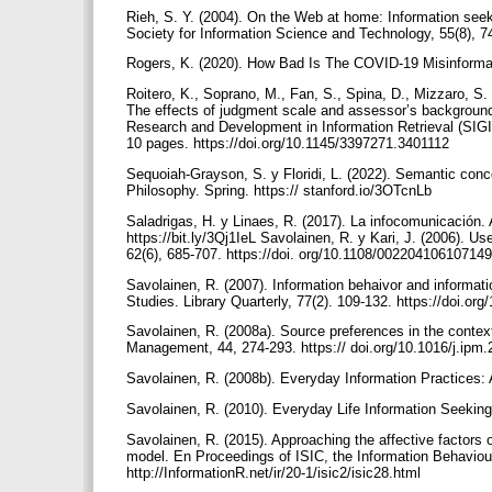
Rieh, S. Y. (2004). On the Web at home: Information see
Society for Information Science and Technology, 55(8), 7
Rogers, K. (2020). How Bad Is The COVID-19 Misinformat
Roitero, K., Soprano, M., Fan, S., Spina, D., Mizzaro, S.
The effects of judgment scale and assessor’s background
Research and Development in Information Retrieval (SIGI
10 pages. https://doi.org/10.1145/3397271.3401112
Sequoiah-Grayson, S. y Floridi, L. (2022). Semantic conce
Philosophy. Spring. https:// stanford.io/3OTcnLb
Saladrigas, H. y Linaes, R. (2017). La infocomunicació
https://bit.ly/3Qj1IeL Savolainen, R. y Kari, J. (2006). U
62(6), 685-707. https://doi. org/10.1108/00220410610714
Savolainen, R. (2007). Information behaivor and informat
Studies. Library Quarterly, 77(2). 109-132. https://doi.o
Savolainen, R. (2008a). Source preferences in the contex
Management, 44, 274-293. https:// doi.org/10.1016/j.ipm
Savolainen, R. (2008b). Everyday Information Practices
Savolainen, R. (2010). Everyday Life Information Seeking
Savolainen, R. (2015). Approaching the affective factors 
model. En Proceedings of ISIC, the Information Behaviour
http://InformationR.net/ir/20-1/isic2/isic28.html