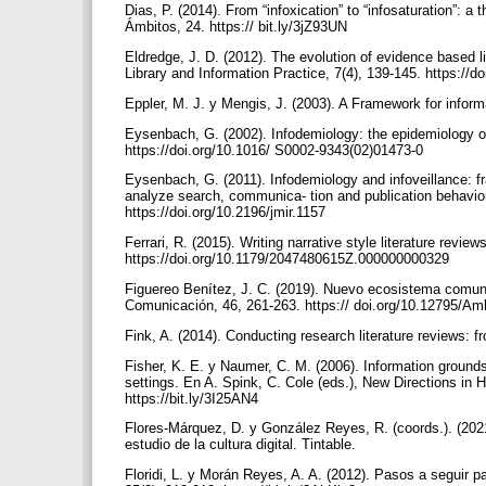
Dias, P. (2014). From “infoxication” to “infosaturation”: a 
Ámbitos, 24. https:// bit.ly/3jZ93UN
Eldredge, J. D. (2012). The evolution of evidence based l
Library and Information Practice, 7(4), 139-145. https:/
Eppler, M. J. y Mengis, J. (2003). A Framework for informa
Eysenbach, G. (2002). Infodemiology: the epidemiology of
https://doi.org/10.1016/ S0002-9343(02)01473-0
Eysenbach, G. (2011). Infodemiology and infoveillance: f
analyze search, communica- tion and publication behavior 
https://doi.org/10.2196/jmir.1157
Ferrari, R. (2015). Writing narrative style literature revie
https://doi.org/10.1179/2047480615Z.000000000329
Figuereo Benítez, J. C. (2019). Nuevo ecosistema comunic
Comunicación, 46, 261-263. https:// doi.org/10.12795/Am
Fink, A. (2014). Conducting research literature reviews: 
Fisher, K. E. y Naumer, C. M. (2006). Information grounds:
settings. En A. Spink, C. Cole (eds.), New Directions in 
https://bit.ly/3I25AN4
Flores-Márquez, D. y González Reyes, R. (coords.). (202
estudio de la cultura digital. Tintable.
Floridi, L. y Morán Reyes, A. A. (2012). Pasos a seguir pa