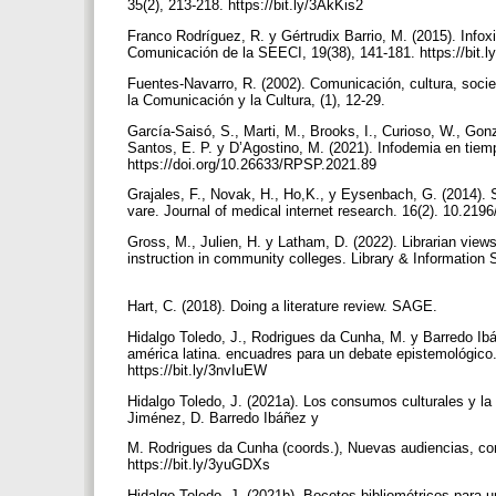
35(2), 213-218. https://bit.ly/3AkKis2
Franco Rodríguez, R. y Gértrudix Barrio, M. (2015). Infox
Comunicación de la SEECI, 19(38), 141-181. https://bit.
Fuentes-Navarro, R. (2002). Comunicación, cultura, socie
la Comunicación y la Cultura, (1), 12-29.
García-Saisó, S., Marti, M., Brooks, I., Curioso, W., Gon
Santos, E. P. y D’Agostino, M. (2021). Infodemia en tie
https://doi.org/10.26633/RPSP.2021.89
Grajales, F., Novak, H., Ho,K., y Eysenbach, G. (2014). S
vare. Journal of medical internet research. 16(2). 10.219
Gross, M., Julien, H. y Latham, D. (2022). Librarian vie
instruction in community colleges. Library & Information 
Hart, C. (2018). Doing a literature review. SAGE.
Hidalgo Toledo, J., Rodrigues da Cunha, M. y Barredo Ibáñ
américa latina. encuadres para un debate epistemológico
https://bit.ly/3nvIuEW
Hidalgo Toledo, J. (2021a). Los consumos culturales y la h
Jiménez, D. Barredo Ibáñez y
M. Rodrigues da Cunha (coords.), Nuevas audiencias, cons
https://bit.ly/3yuGDXs
Hidalgo Toledo, J. (2021b). Bocetos bibliométricos para u