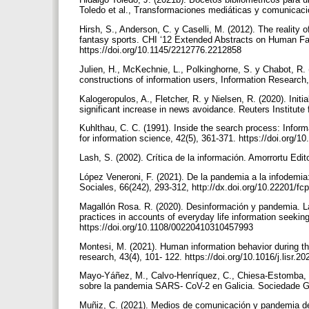
Toledo et al., Transformaciones mediáticas y comunicacion
Hirsh, S., Anderson, C. y Caselli, M. (2012). The reality
fantasy sports. CHI ‘12 Extended Abstracts on Human Fa
https://doi.org/10.1145/2212776.2212858
Julien, H., McKechnie, L., Polkinghorne, S. y Chabot, R. (
constructions of information users, Information Research,
Kalogeropulos, A., Fletcher, R. y Nielsen, R. (2020). Ini
significant increase in news avoidance. Reuters Institute 
Kuhlthau, C. C. (1991). Inside the search process: Inform
for information science, 42(5), 361-371. https://doi.or
Lash, S. (2002). Crítica de la información. Amorrortu Edi
López Veneroni, F. (2021). De la pandemia a la infodemia:
Sociales, 66(242), 293-312, http://dx.doi.org/10.22201/
Magallón Rosa. R. (2020). Desinformación y pandemia. La
practices in accounts of everyday life information seekin
https://doi.org/10.1108/00220410310457993
Montesi, M. (2021). Human information behavior during the 
research, 43(4), 101- 122. https://doi.org/10.1016/j.lisr.
Mayo-Yáñez, M., Calvo-Henríquez, C., Chiesa-Estomba, C
sobre la pandemia SARS- CoV-2 en Galicia. Sociedade Gal
Muñiz, C. (2021). Medios de comunicación y pandemia 