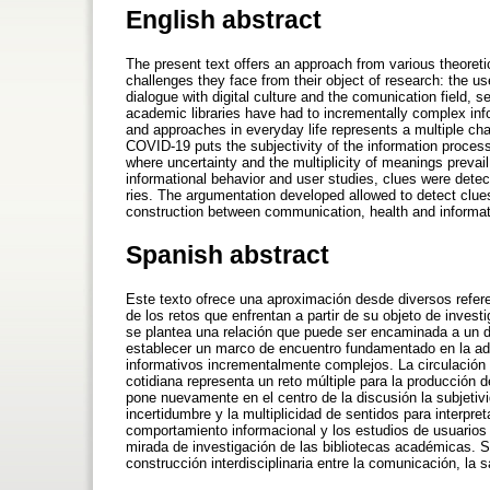
English abstract
The present text offers an approach from various theoreti
challenges they face from their object of research: the us
dialogue with digital culture and the comunication field, 
academic libraries have had to incrementally complex inf
and approaches in everyday life represents a multiple ch
COVID-19 puts the subjectivity of the information process
where uncertainty and the multiplicity of meanings prevail 
informational behavior and user studies, clues were detect
ries. The argumentation developed allowed to detect clues 
construction between communication, health and informat
Spanish abstract
Este texto ofrece una aproximación desde diversos refere
de los retos que enfrentan a partir de su objeto de investig
se plantea una relación que puede ser encaminada a un di
establecer un marco de encuentro fundamentado en la ada
informativos incrementalmente complejos. La circulación
cotidiana representa un reto múltiple para la producció
pone nuevamente en el centro de la discusión la subjetiv
incertidumbre y la multiplicidad de sentidos para interpr
comportamiento informacional y los estudios de usuarios a
mirada de investigación de las bibliotecas académicas. 
construcción interdisciplinaria entre la comunicación, la s