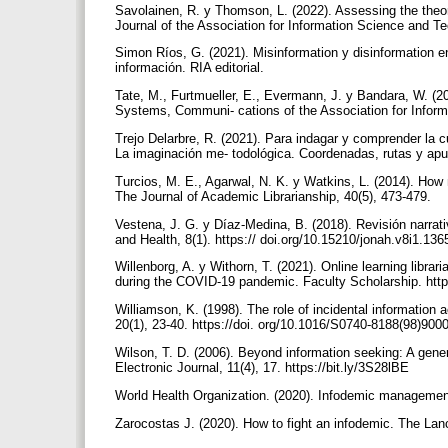
Savolainen, R. y Thomson, L. (2022). Assessing the theor
Journal of the Association for Information Science and Tec
Simon Ríos, G. (2021). Misinformation y disinformation en
información. RIA editorial.
Tate, M., Furtmueller, E., Evermann, J. y Bandara, W. (201
Systems, Communi- cations of the Association for Inform
Trejo Delarbre, R. (2021). Para indagar y comprender la 
La imaginación me- todológica. Coordenadas, rutas y apues
Turcios, M. E., Agarwal, N. K. y Watkins, L. (2014). How m
The Journal of Academic Librarianship, 40(5), 473-479.
Vestena, J. G. y Díaz-Medina, B. (2018). Revisión narrat
and Health, 8(1). https:// doi.org/10.15210/jonah.v8i1.13
Willenborg, A. y Withorn, T. (2021). Online learning librari
during the COVID-19 pandemic. Faculty Scholarship. htt
Williamson, K. (1998). The role of incidental information a
20(1), 23-40. https://doi. org/10.1016/S0740-8188(98)900
Wilson, T. D. (2006). Beyond information seeking: A gener
Electronic Journal, 11(4), 17. https://bit.ly/3S28lBE
World Health Organization. (2020). Infodemic managem
Zarocostas J. (2020). How to fight an infodemic. The La