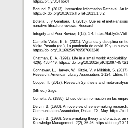
https://bit.ly/3QTb5k4
Borlund, P. (2013). Interactive Information Retrieval: An I
http://dx.doi.org/10.1633/JISTaP.2013.1.3.2
Botella, J. y Gambara, H. (2013). Qué es el meta-análisis
narrative literature reviews. Research
Integrity and Peer Review, 1(12), 1-4. https://bit.ly/3eV
Campillo Vélez, B. E. (2021). Vigilancia y disciplina e
Vieira Posada (ed.), La pandemia de covid-19 y un nuevo
https://doi.org/10.16925/9789587603248
Chatman, E. A. (1991). Life in a small world: Applicability
42(6), 438-449. https:// doi.org/10.1002/(SICI)1097-45
Connaway, L., Harvey, W., Kitzie, V. y Mikitish, S. (2017
Research. American Library Association, 1-124. Elibro. ht
Cooper, H. (2017). Research Synthesis and meta-analysi
(5th ed.) Sage.
Cornella, A. (1998). El uso de la información en las empre
Dervin, B. (1983). An overview of sense-making research:
Communication Association, Dallas, TX, May. https://bi
Dervin, B. (1998). Sense-making theory and practice: an 
Knowledge Management, 2(2), 36-46. https://doi.org/10