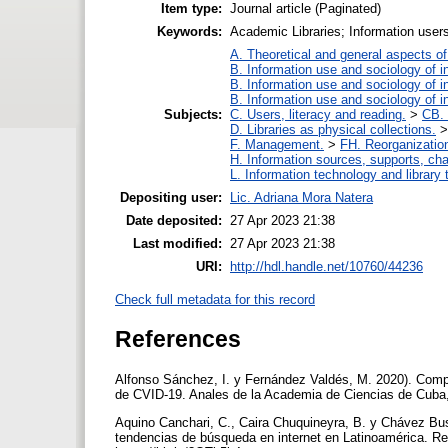
Item type:
Journal article (Paginated)
Keywords:
Academic Libraries; Information users
A. Theoretical and general aspects of 
B. Information use and sociology of i
B. Information use and sociology of i
B. Information use and sociology of i
Subjects:
C. Users, literacy and reading.
>
CB. 
D. Libraries as physical collections.
F. Management.
>
FH. Reorganizatio
H. Information sources, supports, ch
L. Information technology and library
Depositing user:
Lic. Adriana Mora Natera
Date deposited:
27 Apr 2023 21:38
Last modified:
27 Apr 2023 21:38
URI:
http://hdl.handle.net/10760/44236
Check full metadata for this record
References
Alfonso Sánchez, I. y Fernández Valdés, M. 2020). Comp
de CVID-19. Anales de la Academia de Ciencias de Cuba,
Aquino Canchari, C., Caira Chuquineyra, B. y Chávez Bus
tendencias de búsqueda en internet en Latinoamérica. Re