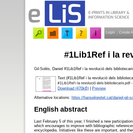
Login
Create 
#1Lib1Ref i la re
Gil-Solés, Daniel
#1Lib1Ref i la revolució dels bibliotecar
Text (#1Lib1Ref i la revolució dels biblioteca
-
#1Lib1Ref i la revolució dels bibliotecaris.pdf
Download (470kB)
|
Preview
Alternative locations:
https://hanseligretel.cat/daniel-gil-so
English abstract
Last February 5 of this year, I finished a new participat
which encourages to improve with bibliographic references 
encyclopedia. Initiatives like these are important, and the