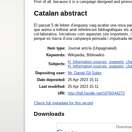
First of all, because it is a campaign designed and promote
Catalan abstract
El passat 5 de febrer d’enguany vaig acabar una nova par
que anima a millorar amb referències bibliogràfiques els a
col·laborativa. Iniciatives com aquestes són importants, i
perquè es tracta d’una campanya pensada i impulsada des de
Item type:
Journal article (Unpaginated)
Keywords:
Wikipedia, Bibliowikis
H. Information sources, supports, ch
Subjects:
H. Information sources, supports, ch
Depositing user:
Mr. Daniel Gil-Soles
Date deposited:
25 Apr 2023 15:11
Last modified:
25 Apr 2023 15:11
URI:
http://hdl.handle.net/10760/44273
Check full metadata for this record
Downloads
Download