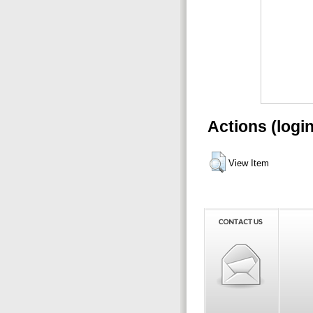
Actions (logi
View Item