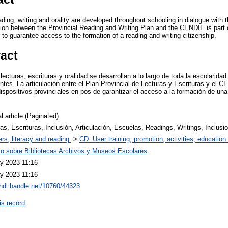
ading, writing and orality are developed throughout schooling in dialogue with t
ion between the Provincial Reading and Writing Plan and the CENDIE is part of
r to guarantee access to the formation of a reading and writing citizenship.
ract
lecturas, escrituras y oralidad se desarrollan a lo largo de toda la escolaridad
antes. La articulación entre el Plan Provincial de Lecturas y Escrituras y el 
ispositivos provinciales en pos de garantizar el acceso a la formación de una
l article (Paginated)
as, Escrituras, Inclusión, Articulación, Escuelas, Readings, Writings, Inclusio
rs, literacy and reading.
>
CD. User training, promotion, activities, education.
io sobre Bibliotecas Archivos y Museos Escolares
y 2023 11:16
y 2023 11:16
/hdl.handle.net/10760/44323
is record