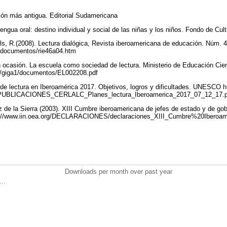
ión más antigua. Editorial Sudamericana
Lengua oral: destino individual y social de las niñas y los niños. Fondo de C
lls, R.(2008). Lectura dialógica, Revista iberoamericana de educación. Núm. 4
ico/documentos/rie46a04.htm
 ocasión. La escuela como sociedad de lectura. Ministerio de Educación Cie
r/giga1/documentos/EL002208.pdf
 lectura en Iberoamérica 2017. Objetivos, logros y dificultades. UNESCO htt
1/PUBLICACIONES_CERLALC_Planes_lectura_Iberoamerica_2017_07_12_17.
 de la Sierra (2003). XIII Cumbre iberoamericana de jefes de estado y de gob
http://www.iin.oea.org/DECLARACIONES/declaraciones_XIII_Cumbre%20Iberoa
Downloads per month over past year
..