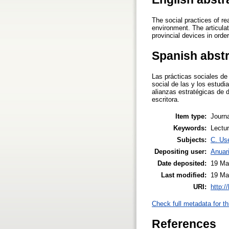
The social practices of re
environment. The articulat
provincial devices in orde
Spanish abst
Las prácticas sociales de 
social de las y los estudi
alianzas estratégicas de d
escritora.
Item type:
Journa
Keywords:
Lectur
Subjects:
C. Use
Depositing user:
Anuar
Date deposited:
19 Ma
Last modified:
19 Ma
URI:
http:/
Check full metadata for th
References