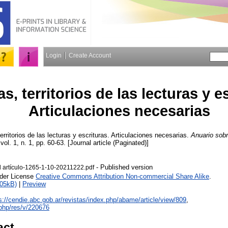
Login
Create Account
s, territorios de las lecturas y e
Articulaciones necesarias
rritorios de las lecturas y escrituras. Articulaciones necesarias.
Anuario sobr
 vol. 1, n. 1, pp. 60-63. [Journal article (Paginated)]
- Published version
l artículo-1265-1-10-20211222.pdf
nder License
Creative Commons Attribution Non-commercial Share Alike
.
105kB)
|
Preview
s://cendie.abc.gob.ar/revistas/index.php/abame/article/view/809
,
x.php/res/v/220676
act