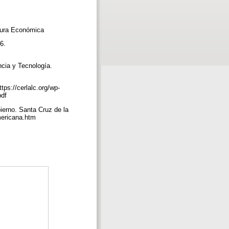
ultura Económica
6.
ncia y Tecnología.
ps://cerlalc.org/wp-
pdf
ierno. Santa Cruz de la
mericana.htm