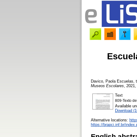
Escuela
Davico, Paola
Escuelas, te
Museos Escolares
, 2021,
Text
809-Texto de
Available u
Download (
Alternative locations:
http
https://brapci.inf.br/inde
English abstr