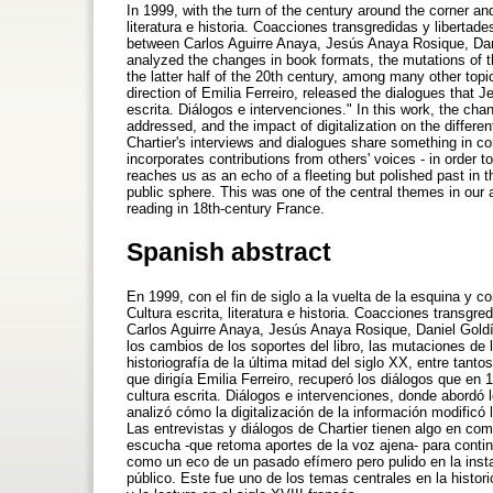
In 1999, with the turn of the century around the corner and
literatura e historia. Coacciones transgredidas y libertad
between Carlos Aguirre Anaya, Jesús Anaya Rosique, Dani
analyzed the changes in book formats, the mutations of the
the latter half of the 20th century, among many other topi
direction of Emilia Ferreiro, released the dialogues that J
escrita. Diálogos e intervenciones." In this work, the chan
addressed, and the impact of digitalization on the differen
Chartier's interviews and dialogues share something in com
incorporates contributions from others' voices - in order to
reaches us as an echo of a fleeting but polished past in t
public sphere. This was one of the central themes in our 
reading in 18th-century France.
Spanish abstract
En 1999, con el fin de siglo a la vuelta de la esquina y c
Cultura escrita, literatura e historia. Coacciones transgre
Carlos Aguirre Anaya, Jesús Anaya Rosique, Daniel Goldí
los cambios de los soportes del libro, las mutaciones de 
historiografía de la última mitad del siglo XX, entre tanto
que dirigía Emilia Ferreiro, recuperó los diálogos que en
cultura escrita. Diálogos e intervenciones, donde abordó l
analizó cómo la digitalización de la información modificó 
Las entrevistas y diálogos de Chartier tienen algo en com
escucha -que retoma aportes de la voz ajena- para continu
como un eco de un pasado efímero pero pulido en la instan
público. Este fue uno de los temas centrales en la histori