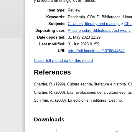
y la lectura en el siglo XVIII francés.
Item type:
Review
Keywords:
Pandemia, COVID, Bibliotecas, Librar
Subjects:
C. Users, literacy and reading.
>
CF. 
Depositing user:
Anuario sobre Bibliotecas Archivos 
Date deposited:
31 May 2023 12:29
Last modified:
01 Jun 2023 01:59
URI:
http://hdl.handle.net/10760/44342
Check full metadata for this record
References
Chartier, R. (1999). Cultura escrita, literatura e histor
Chartier, R. (2000). Las revoluciones de la cultura escrit
Schiffrin, A. (2000). La edición sin editores. Destino.
Downloads