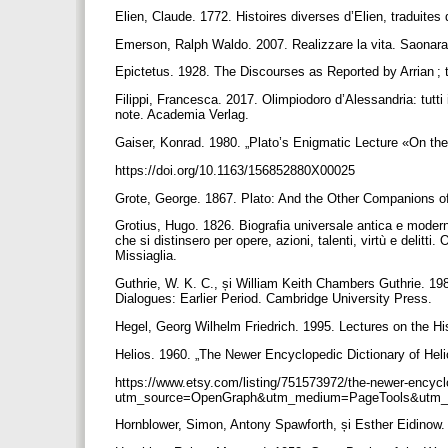
Elien, Claude. 1772. Histoires diverses d’Elien, traduite
Emerson, Ralph Waldo. 2007. Realizzare la vita. Saonara 
Epictetus. 1928. The Discourses as Reported by Arrian 
Filippi, Francesca. 2017. Olimpiodoro d’Alessandria: tutti
note. Academia Verlag.
Gaiser, Konrad. 1980. „Plato’s Enigmatic Lecture «On th
https://doi.org/10.1163/156852880X00025
Grote, George. 1867. Plato: And the Other Companions o
Grotius, Hugo. 1826. Biografia universale antica e moderna
che si distinsero per opere, azioni, talenti, virtù e delitt
Missiaglia.
Guthrie, W. K. C., și William Keith Chambers Guthrie. 19
Dialogues: Earlier Period. Cambridge University Press.
Hegel, Georg Wilhelm Friedrich. 1995. Lectures on the H
Helios. 1960. „The Newer Encyclopedic Dictionary of Hel
https://www.etsy.com/listing/751573972/the-newer-encyclo
utm_source=OpenGraph&utm_medium=PageTools&utm
Hornblower, Simon, Antony Spawforth, și Esther Eidinow.