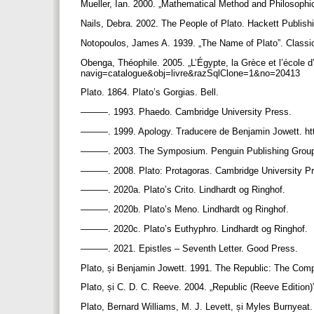
Mueller, Ian. 2000. „Mathematical Method and Philosophica
Nails, Debra. 2002. The People of Plato. Hackett Publish
Notopoulos, James A. 1939. „The Name of Plato”. Classic
Obenga, Théophile. 2005. „L’Égypte, la Grèce et l’école d
navig=catalogue&obj=livre&razSqlClone=1&no=20413
Plato. 1864. Plato’s Gorgias. Bell.
———. 1993. Phaedo. Cambridge University Press.
———. 1999. Apology. Traducere de Benjamin Jowett. ht
———. 2003. The Symposium. Penguin Publishing Grou
———. 2008. Plato: Protagoras. Cambridge University P
———. 2020a. Plato’s Crito. Lindhardt og Ringhof.
———. 2020b. Plato’s Meno. Lindhardt og Ringhof.
———. 2020c. Plato’s Euthyphro. Lindhardt og Ringhof.
———. 2021. Epistles – Seventh Letter. Good Press.
Plato, și Benjamin Jowett. 1991. The Republic: The Com
Plato, și C. D. C. Reeve. 2004. „Republic (Reeve Edition
Plato, Bernard Williams, M. J. Levett, și Myles Burnyeat