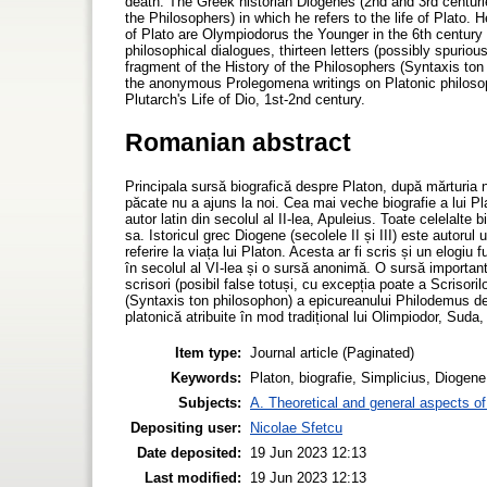
death. The Greek historian Diogenes (2nd and 3rd centurie
the Philosophers) in which he refers to the life of Plato. 
of Plato are Olympiodorus the Younger in the 6th century
philosophical dialogues, thirteen letters (possibly spurious
fragment of the History of the Philosophers (Syntaxis to
the anonymous Prolegomena writings on Platonic philosoph
Plutarch's Life of Dio, 1st-2nd century.
Romanian abstract
Principala sursă biografică despre Platon, după mărturia ne
păcate nu a ajuns la noi. Cea mai veche biografie a lui P
autor latin din secolul al II-lea, Apuleius. Toate celelalte 
sa. Istoricul grec Diogene (secolele II și III) este autorul une
referire la viața lui Platon. Acesta ar fi scris și un elogiu 
în secolul al VI-lea și o sursă anonimă. O sursă importantă
scrisori (posibil false totuși, cu excepția poate a Scrisorilor 
(Syntaxis ton philosophon) a epicureanului Philodemus de 
platonică atribuite în mod tradițional lui Olimpiodor, Suda, s
Item type:
Journal article (Paginated)
Keywords:
Platon, biografie, Simplicius, Diogene,
Subjects:
A. Theoretical and general aspects of 
Depositing user:
Nicolae Sfetcu
Date deposited:
19 Jun 2023 12:13
Last modified:
19 Jun 2023 12:13