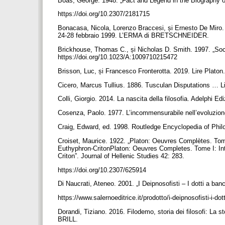
Boas, George. 1948. „Fact and Legend in the Biography o
https://doi.org/10.2307/2181715
Bonacasa, Nicola, Lorenzo Braccesi, și Ernesto De Miro. 20
24-28 febbraio 1999. L’ERMA di BRETSCHNEIDER.
Brickhouse, Thomas C., și Nicholas D. Smith. 1997. „Socra
https://doi.org/10.1023/A:1009710215472
Brisson, Luc, și Francesco Fronterotta. 2019. Lire Platon
Cicero, Marcus Tullius. 1886. Tusculan Disputations … Li
Colli, Giorgio. 2014. La nascita della filosofia. Adelphi Ed
Cosenza, Paolo. 1977. L’incommensurabile nell’evoluzione 
Craig, Edward, ed. 1998. Routledge Encyclopedia of Phi
Croiset, Maurice. 1922. „Platon: Oeuvres Complètes. Tome
Euthyphron-CritonPlaton: Oeuvres Completes. Tome I: Int
Criton”. Journal of Hellenic Studies 42: 283.
https://doi.org/10.2307/625914
Di Naucrati, Ateneo. 2001. „I Deipnosofisti – I dotti a ban
https://www.salernoeditrice.it/prodotto/i-deipnosofisti-i-do
Dorandi, Tiziano. 2016. Filodemo, storia dei filosofi: L
BRILL.