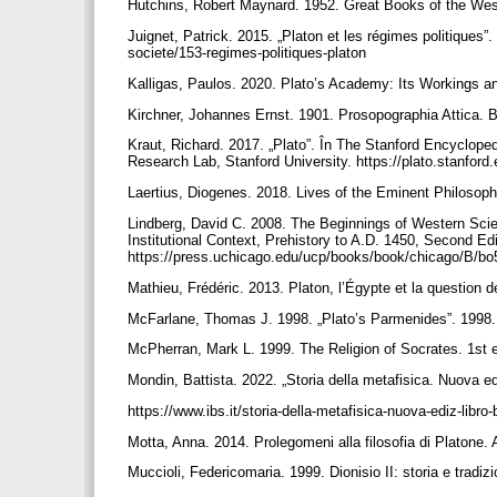
Hutchins, Robert Maynard. 1952. Great Books of the Wes
Juignet, Patrick. 2015. „Platon et les régimes politiques”
societe/153-regimes-politiques-platon
Kalligas, Paulos. 2020. Plato’s Academy: Its Workings an
Kirchner, Johannes Ernst. 1901. Prosopographia Attica. Be
Kraut, Richard. 2017. „Plato”. În The Stanford Encycloped
Research Lab, Stanford University. https://plato.stanford.
Laertius, Diogenes. 2018. Lives of the Eminent Philosop
Lindberg, David C. 2008. The Beginnings of Western Scien
Institutional Context, Prehistory to A.D. 1450, Second Ed
https://press.uchicago.edu/ucp/books/book/chicago/B/b
Mathieu, Frédéric. 2013. Platon, l’Égypte et la question 
McFarlane, Thomas J. 1998. „Plato’s Parmenides”. 1998. 
McPherran, Mark L. 1999. The Religion of Socrates. 1st e
Mondin, Battista. 2022. „Storia della metafisica. Nuova ed
https://www.ibs.it/storia-della-metafisica-nuova-ediz-li
Motta, Anna. 2014. Prolegomeni alla filosofia di Platone
Muccioli, Federicomaria. 1999. Dionisio II: storia e tradi