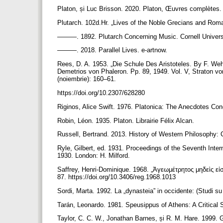
Platon, și Luc Brisson. 2020. Platon, Œuvres complètes
Plutarch. 102d.Hr. „Lives of the Noble Grecians and Roma
———. 1892. Plutarch Concerning Music. Cornell Univers
———. 2018. Parallel Lives. e-artnow.
Rees, D. A. 1953. „Die Schule Des Aristoteles. By F. Wehr
Demetrios von Phaleron. Pp. 89, 1949. Vol. V, Straton v
(noiembrie): 160–61.
https://doi.org/10.2307/628280
Riginos, Alice Swift. 1976. Platonica: The Anecdotes Conce
Robin, Léon. 1935. Platon. Librairie Félix Alcan.
Russell, Bertrand. 2013. History of Western Philosophy: 
Ryle, Gilbert, ed. 1931. Proceedings of the Seventh Inte
1930. London: H. Milford.
Saffrey, Henri-Dominique. 1968. „Ἀγεωμέτρητος μηδεὶς εἰ
87. https://doi.org/10.3406/reg.1968.1013
Sordi, Marta. 1992. La „dynasteia” in occidente: (Studi su
Tarán, Leonardo. 1981. Speusippus of Athens: A Critical
Taylor, C. C. W., Jonathan Barnes, și R. M. Hare. 1999.