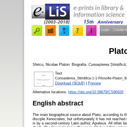
Login
Create 
Plat
Sfetcu, Nicolae
Platon: Biografia.
Cunoașterea Științifică
Text
Cunoasterea_Stiintifica-1-1-Filosofie-Platon_B
Download (361kB)
|
Preview
Alternative locations:
https://doi.org/10.58679/CS86928
English abstract
The main biographical source about Plato, according to t
disciple Xenocrates, but unfortunately it has not reached
is by a second-century Latin author, Apuleius. All other b