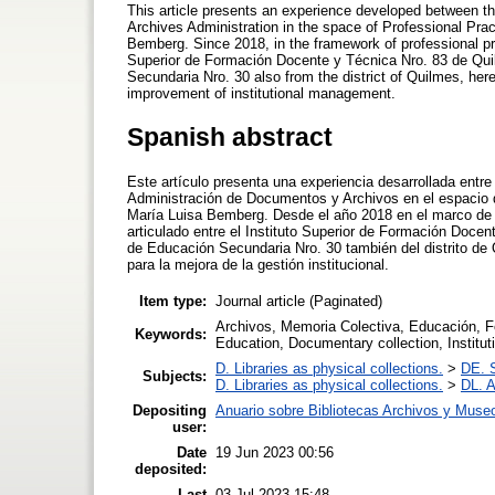
This article presents an experience developed between th
Archives Administration in the space of Professional Pr
Bemberg. Since 2018, in the framework of professional pr
Superior de Formación Docente y Técnica Nro. 83 de Qui
Secundaria Nro. 30 also from the district of Quilmes, her
improvement of institutional management.
Spanish abstract
Este artículo presenta una experiencia desarrollada entre
Administración de Documentos y Archivos en el espacio d
María Luisa Bemberg. Desde el año 2018 en el marco de la
articulado entre el Instituto Superior de Formación Doce
de Educación Secundaria Nro. 30 también del distrito de 
para la mejora de la gestión institucional.
Item type:
Journal article (Paginated)
Archivos, Memoria Colectiva, Educación, Fo
Keywords:
Education, Documentary collection, Institu
D. Libraries as physical collections.
>
DE. S
Subjects:
D. Libraries as physical collections.
>
DL. A
Depositing
Anuario sobre Bibliotecas Archivos y Muse
user:
Date
19 Jun 2023 00:56
deposited:
Last
03 Jul 2023 15:48