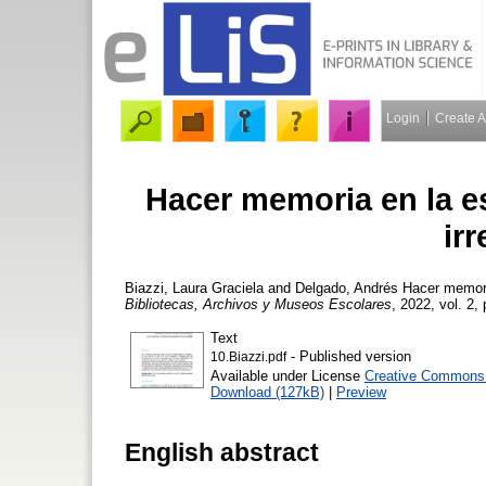
Login
Create 
Hacer memoria en la es
ir
Biazzi, Laura Graciela
and
Delgado, Andrés
Hacer memoria
Bibliotecas, Archivos y Museos Escolares
, 2022, vol. 2,
Text
- Published version
10.Biazzi.pdf
Available under License
Creative Commons A
Download (127kB)
|
Preview
English abstract