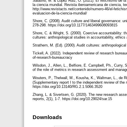
Salatino, M. & López Ruiz, O. (2021). El fetichismo de l
la ciencia mundial. Revista iberoamericana de ciencia, t
http://www.revistacts.net/contenido/numero-46/el-fetichis
evaluacion-de-la-ciencia-mundial/
Shore, C. (2008). Audit culture and liberal governance: univ
278-298. https://doi.org/10.1177/1463499608093815
Shore, C. & Wright, S. (2000). Coercive accountability: the
cultures: anthropological studies in accountability, ethi
Strathern, M. (Ed). (2000). Audit cultures: anthropologic
Tickell, A. (2022). Independent review of research burea
of-research-bureaucracy
Wilsdon, J., Allen, L., Belfiore, E. Campbell, Ph., Curry,
of the role of metrics in research assessment and mana
Wouters, P., Thelwall, M., Kousha, K., Waltman, L., de Rij
(Supplementary report I to the independent review of th
https://doi.org/10.13140/RG.2.1.5066.3520
Zhang, L. & Sivertsen, G. (2020). The new research ass
reports, 2(1), 1-7. https://doi.org/10.29024/sar.15
Downloads