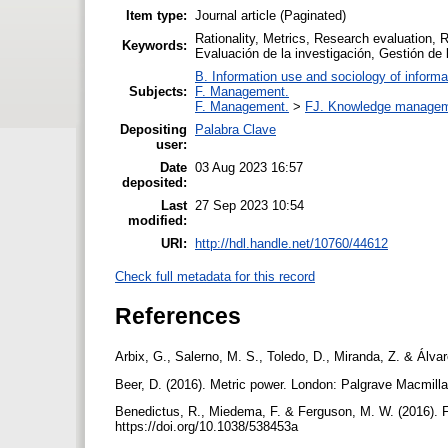
Item type:
Journal article (Paginated)
Rationality, Metrics, Research evaluation
Keywords:
Evaluación de la investigación, Gestión de 
B. Information use and sociology of informa
Subjects:
F. Management.
F. Management.
>
FJ. Knowledge manage
Depositing
Palabra Clave
user:
Date
03 Aug 2023 16:57
deposited:
Last
27 Sep 2023 10:54
modified:
URI:
http://hdl.handle.net/10760/44612
Check full metadata for this record
References
Arbix, G., Salerno, M. S., Toledo, D., Miranda, Z. & Álva
Beer, D. (2016). Metric power. London: Palgrave Macmill
Benedictus, R., Miedema, F. & Ferguson, M. W. (2016). F
https://doi.org/10.1038/538453a