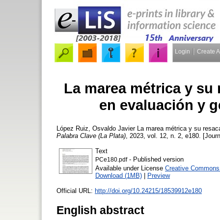
Login
Create 
La marea métrica y su r
en evaluación y g
López Ruiz, Osvaldo Javier
La marea métrica y su resaca:
Palabra Clave (La Plata)
, 2023, vol. 12, n. 2, e180. [Journ
Text
- Published version
PCe180.pdf
Available under License
Creative Commons A
Download (1MB)
|
Preview
Official URL:
http://doi.org/10.24215/18539912e180
English abstract