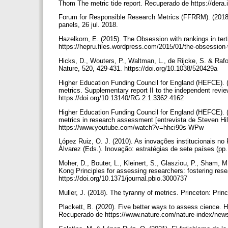
Thom The metric tide report. Recuperado de https://dera.
Forum for Responsible Research Metrics (FFRRM). (201
panels, 26 jul. 2018.
Hazelkorn, E. (2015). The Obsession with rankings in tert
https://hepru.files.wordpress.com/2015/01/the-obsession-
Hicks, D., Wouters, P., Waltman, L., de Rijcke, S. & Rafol
Nature, 520, 429-431. https://doi.org/10.1038/520429a
Higher Education Funding Council for England (HEFCE). (
metrics. Supplementary report II to the independent rev
https://doi.org/10.13140/RG.2.1.3362.4162
Higher Education Funding Council for England (HEFCE). (20
metrics in research assessment [entrevista de Steven Hi
https://www.youtube.com/watch?v=hhci90s-WPw
López Ruiz, O. J. (2010). As inovações institucionais no
Álvarez (Eds.). Inovação: estratégias de sete países (pp.
Moher, D., Bouter, L., Kleinert, S., Glasziou, P., Sham, M
Kong Principles for assessing researchers: fostering resea
https://doi.org/10.1371/journal.pbio.3000737
Muller, J. (2018). The tyranny of metrics. Princeton: Pri
Plackett, B. (2020). Five better ways to assess cience. Ho
Recuperado de https://www.nature.com/nature-index/news