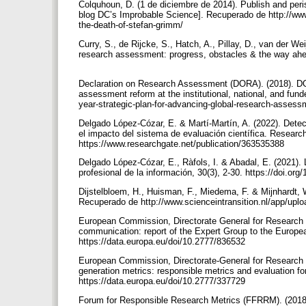
Colquhoun, D. (1 de diciembre de 2014). Publish and peri
blog DC’s Improbable Science]. Recuperado de http://www
the-death-of-stefan-grimm/
Curry, S., de Rijcke, S., Hatch, A., Pillay, D., van der We
research assessment: progress, obstacles & the way ahe
Declaration on Research Assessment (DORA). (2018). DOR
assessment reform at the institutional, national, and fun
year-strategic-plan-for-advancing-global-research-assessme
Delgado López-Cózar, E. & Martí-Martín, A. (2022). Dete
el impacto del sistema de evaluación científica. Resear
https://www.researchgate.net/publication/363535388
Delgado López-Cózar, E., Ràfols, I. & Abadal, E. (2021). Le
profesional de la información, 30(3), 2-30. https://doi.o
Dijstelbloem, H., Huisman, F., Miedema, F. & Mijnhardt, 
Recuperado de http://www.scienceintransition.nl/app/uplo
European Commission, Directorate General for Research an
communication: report of the Expert Group to the Europ
https://data.europa.eu/doi/10.2777/836532
European Commission, Directorate-General for Research a
generation metrics: responsible metrics and evaluation f
https://data.europa.eu/doi/10.2777/337729
Forum for Responsible Research Metrics (FFRRM). (2018a