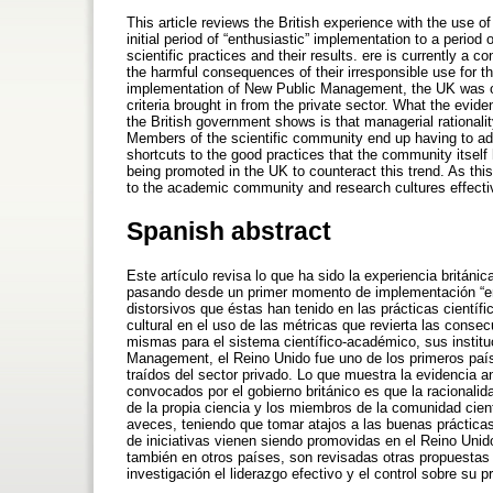
This article reviews the British experience with the use
initial period of “enthusiastic” implementation to a perio
scientific practices and their results. ere is currently a 
the harmful consequences of their irresponsible use for th
implementation of New Public Management, the UK was one 
criteria brought in from the private sector. What the evi
the British government shows is that managerial rationality
Members of the scientific community end up having to ada
shortcuts to the good practices that the community itself h
being promoted in the UK to counteract this trend. As this 
to the academic community and research cultures effecti
Spanish abstract
Este artículo revisa lo que ha sido la experiencia británi
pasando desde un primer momento de implementación “entu
distorsivos que éstas han tenido en las prácticas cientí
cultural en el uso de las métricas que revierta las conse
mismas para el sistema científico-académico, sus institu
Management, el Reino Unido fue uno de los primeros paíse
traídos del sector privado. Lo que muestra la evidencia 
convocados por el gobierno británico es que la racionali
de la propia ciencia y los miembros de la comunidad cien
aveces, teniendo que tomar atajos a las buenas prácticas
de iniciativas vienen siendo promovidas en el Reino Unido
también en otros países, son revisadas otras propuestas 
investigación el liderazgo efectivo y el control sobre su p