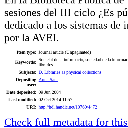
sesiones del III ciclo ¿Es pú
dedicado a los sistemas de 
por la AVEI.
Item type:
Journal article (Unpaginated)
Societat de la informació, sociedad de la informac
Keywords:
libraries.
Subjects:
D. Libraries as physical collections.
Depositing
Anna Sans
user:
Date deposited:
09 Jun 2004
Last modified:
02 Oct 2014 11:57
URI:
http://hdl.handle.net/10760/4472
Check full metadata for this