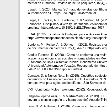
mental en el mundo. Revista de neuro-psiquiatría, 82(4),
Baiget, T. (2020). Manual SCImago de revistas científica
la Información SL. https://doi.org/10.3145/manual
Beigel, F., Packer, A. L., Gallardo, O. & Salatino, M. (20
Caribbean. Disciplinary diversity, institutional collabor
preprints. https://doi.org/10.1590/SciELOPreprints.4637
BOAI. (2022). Iniciativa de Budapest para el Acceso Abi
https://www.budapestopenaccessinitiative.org/read/spanis
Bordons, M., Felipe, A. & Gómez, I. (2002). Revistas cie
de documentación científica, 25(1), 49–73. https://doi.o
Carrillo Fuentes, R. (2020) ¿Cómo se conforma una revist
académicas en ciencias sociales y humanidades en México
Autónoma de Baja California; Puebla: Benemérita Univer
Universidad Autónoma de Yucatán. Recuperado de https:
64422021000300933&script=sci_arttext
Conrado, D. & Nunes-Neto, N. (2018). Questões sociocien
conteúdos no Ensino de ciencias. En D. Conrado & N. Nu
perspectivas para ações sociopolíticas. São Salvador d
CRT. Contributor Roles Taxonomy. (2022). Recuperado de 
Delgado-López-Cózar, E. & Martín-Martín, A. (2019). El F
devora la ciencia española: ¿hasta cuándo? Anuario Thin
Dinu, N. R. & Baiget, T. (2019). Presente y futuro de las 