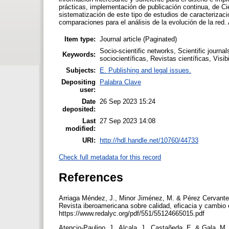
prácticas, implementación de publicación continua, de 
sistematización de este tipo de estudios de caracterización
comparaciones para el análisis de la evolución de la red.
Item type:
Journal article (Paginated)
Socio-scientific networks, Scientific journ
Keywords:
sociocientíficas, Revistas científicas, Visib
Subjects:
E. Publishing and legal issues.
Depositing
Palabra Clave
user:
Date
26 Sep 2023 15:24
deposited:
Last
27 Sep 2023 14:08
modified:
URI:
http://hdl.handle.net/10760/44733
Check full metadata for this record
References
Arriaga Méndez, J., Minor Jiménez, M. & Pérez Cervantes
Revista iberoamericana sobre calidad, eficacia y cambio
https://www.redalyc.org/pdf/551/55124665015.pdf
Atencio-Paulino, J., Alcala, J., Castañeda, E. & Gala, M. 