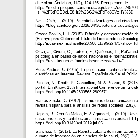
disciplina. Aquichan, 11(2), 124-125. Recuperado de
https://media.proquest.com/media/pq/classic/doc/24570
_s=%2F6tFOEDoLE8Hr2%2BG2%2FdTq8CVzHY%3D
Nassi-Caló, L. (2019). Potential advantages and disadvan
https://blog.scielo.org/en/2019/04/30/potential-advantage
Ortega Bonillo, L. I. (2015). Difusión y democratización 
(Ensayo para Obtener el Título de Licenciado en Sociol
http://ri.uaemex.mx/handle/20.500.11799/27473?show=fu
Osca, J., Civera, C., Tortosa, F., Quiñones, E., Peñarand
psicología en bases de datos nacionales e internaciona
https://revistas.um.es/analesdoc/article/view/1471
Pérez Andrés, C. (2015). La publicación continua frente a 
científicas en Internet. Revista Española de Salud Públ
Pontika, N., Knoth, P., Cancellieri, M. & Pearce, S. (20
portal. En iKnow: 15th International Conference on Know
https://doi.org/10.1145/2809563.2809571
Ramos Zincke, C. (2012). Estructuras de comunicación en
revista hispana para el análisis de redes sociales, 23(2
Repiso, R., Orduña-Malea, E. & Aguaded, I. (2019). Revis
características y contribución a la marca universidad. El 
https://doi.org/10.3145/epi.2019.jul.05
Sánchez, N. (2017). La Revista cubana de información en 
cubana de información en ciencias de la salud, 28(2), 1