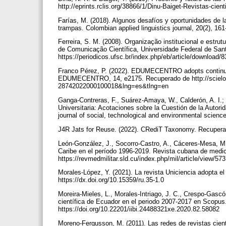
http://eprints.rclis.org/38866/1/Dinu-Baiget-Revistas-cient
Farías, M. (2018). Algunos desafíos y oportunidades de 
trampas. Colombian applied linguistics journal, 20(2), 1
Ferreira, S. M. (2008). Organização institucional e estr
de Comunicação Científica, Universidade Federal de Sant
https://periodicos.ufsc.br/index.php/eb/article/download
Franco Pérez, P. (2022). EDUMECENTRO adopts continuous 
EDUMECENTRO, 14, e2175. Recuperado de http://scielo.s
28742022000100018&lng=es&tlng=en
Ganga-Contreras, F., Suárez-Amaya, W., Calderón, A. I.;
Universitaria: Acotaciones sobre la Cuestión de la Autorid
journal of social, technological and environmental scien
J4R Jats for Reuse. (2022). CRediT Taxonomy. Recuperado
León-González, J., Socorro-Castro, A., Cáceres-Mesa, M.
Caribe en el período 1996-2019. Revista cubana de medic
https://revmedmilitar.sld.cu/index.php/mil/article/view/57
Morales-López, Y. (2021). La revista Uniciencia adopta el
https://dx.doi.org/10.15359/ru.35-1.0
Moreira-Mieles, L., Morales-Intriago, J. C., Crespo-Gasc
científica de Ecuador en el periodo 2007-2017 en Scopus. 
https://doi.org/10.22201/iibi.24488321xe.2020.82.58082
Moreno-Fergusson, M. (2011). Las redes de revistas cient