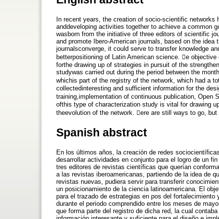
In recent years, the creation of socio-scientific networks
anddeveloping activities together to achieve a common g
wasborn from the initiative of three editors of scientific
and promote Ibero-American journals, based on the idea 
journalsconverge, it could serve to transfer knowledge an
betterpositioning of Latin American science. e objective o
forthe drawing up of strategies in pursuit of the strengt
studywas carried out during the period between the mont
whichis part of the registry of the network, which had a tot
collectedinteresting and sufficient information for the des
training,implementation of continuous publication, Ope
ofthis type of characterization study is vital for drawing
theevolution of the network. ere are still ways to go, but 
Spanish abstract
En los últimos años, la creación de redes sociocientífica
desarrollar actividades en conjunto para el logro de un fi
tres editores de revistas científicas que querían conform
a las revistas iberoamericanas, partiendo de la idea de 
revistas nuevas, pudiera servir para transferir conocimi
un posicionamiento de la ciencia latinoamericana. El objet
para el trazado de estrategias en pos del fortalecimiento
durante el periodo comprendido entre los meses de mayo-
que forma parte del registro de dicha red, la cual contaba
información interesante y suficiente para el diseño e imp