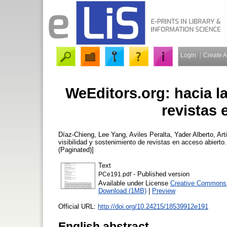
Login
Create 
WeEditors.org: hacia la
revistas 
Díaz-Chieng, Lee Yang
,
Aviles Peralta, Yader Alberto
,
Art
visibilidad y sostenimiento de revistas en acceso abierto
(Paginated)]
Text
- Published version
PCe191.pdf
Available under License
Creative Commons A
Download (1MB)
|
Preview
Official URL:
http://doi.org/10.24215/18539912e191
English abstract