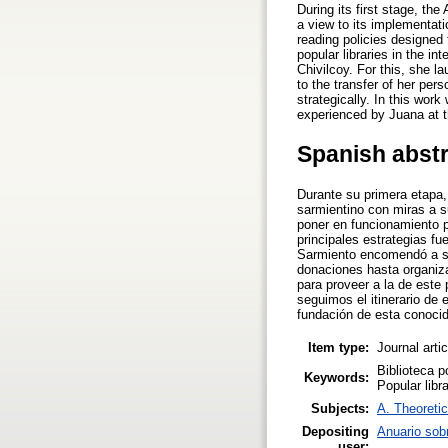
During its first stage, t
a view to its implementat
reading policies designed
popular libraries in the in
Chivilcoy. For this, she l
to the transfer of her per
strategically. In this wor
experienced by Juana at th
Spanish abst
Durante su primera etapa,
sarmientino con miras a s
poner en funcionamiento po
principales estrategias fu
Sarmiento encomendó a su 
donaciones hasta organiza
para proveer a la de este
seguimos el itinerario de
fundación de esta conocida
Item type:
Journal arti
Biblioteca 
Keywords:
Popular lib
Subjects:
A. Theoretic
Depositing
Anuario sob
user: