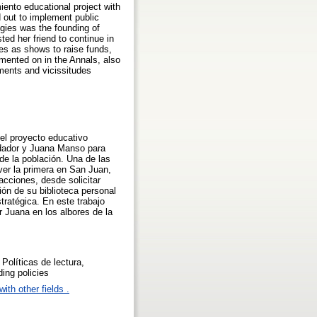
ento educational project with
d out to implement public
gies was the founding of
sted her friend to continue in
ces as shows to raise funds,
mmented on in the Annals, also
ements and vicissitudes
el proyecto educativo
undador y Juana Manso para
 de la población. Una de las
over la primera en San Juan,
cciones, desde solicitar
ón de su biblioteca personal
ratégica. En este trabajo
r Juana en los albores de la
olíticas de lectura,
ing policies
ith other fields .