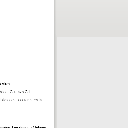
s Aires.
ública. Gustavo Gili.
ibliotecas populares en la
Fletcher, Lea (comp.) Mujeres