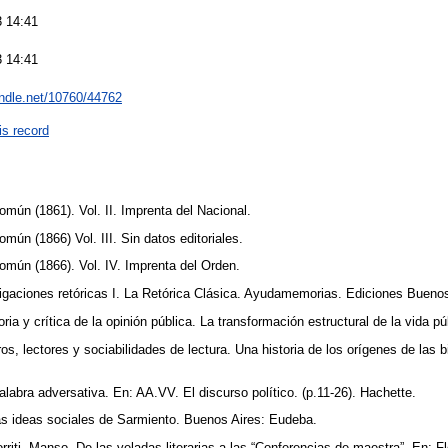
 14:41
 14:41
andle.net/10760/44762
is record
mún (1861). Vol. II. Imprenta del Nacional.
mún (1866) Vol. III. Sin datos editoriales.
omún (1866). Vol. IV. Imprenta del Orden.
tigaciones retóricas I. La Retórica Clásica. Ayudamemorias. Ediciones Bueno
ria y crítica de la opinión pública. La transformación estructural de la vida p
ros, lectores y sociabilidades de lectura. Una historia de los orígenes de las b
alabra adversativa. En: AA.VV. El discurso político. (p.11-26). Hachette.
Las ideas sociales de Sarmiento. Buenos Aires: Eudeba.
Gorriti, Manso. De las veladas literarias a las “Conferencias de maestra”. En: 