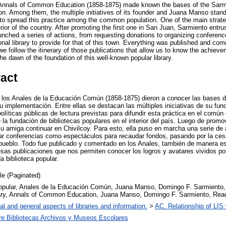
he Annals of Common Education (1858-1875) made known the bases of the Sarmi
ion. Among them, the multiple initiatives of its founder and Juana Manso stan
 to spread this practice among the common population. One of the main strate
terior of the country. After promoting the first one in San Juan, Sarmiento entru
aunched a series of actions, from requesting donations to organizing conferen
sonal library to provide for that of this town. Everything was published and co
k we follow the itinerary of those publications that allow us to know the achiev
e dawn of the foundation of this well-known popular library.
ract
 los Anales de la Educación Común (1858-1875) dieron a conocer las bases d
u implementación. Entre ellas se destacan las múltiples iniciativas de su f
líticas públicas de lectura previstas para difundir esta práctica en el común
e la fundación de bibliotecas populares en el interior del país. Luego de prom
amiga continuar en Chivilcoy. Para esto, ella puso en marcha una serie de a
r conferencias como espectáculos para recaudar fondos, pasando por la cesi
 pueblo. Todo fue publicado y comentado en los Anales, también de manera est
 esas publicaciones que nos permiten conocer los logros y avatares vividos po
 biblioteca popular.
cle (Paginated)
popular, Anales de la Educación Común, Juana Manso, Domingo F. Sarmiento, P
rary, Annals of Common Education, Juana Manso, Domingo F. Sarmiento, Read
al and general aspects of libraries and information.
>
AC. Relationship of LIS w
re Bibliotecas Archivos y Museos Escolares