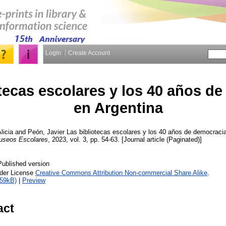
Login
Create Account
tecas escolares y los 40 años d
en Argentina
licia
and
Peón, Javier
Las bibliotecas escolares y los 40 años de democraci
Museos Escolares
, 2023, vol. 3, pp. 54-63. [Journal article (Paginated)]
Published version
nder License
Creative Commons Attribution Non-commercial Share Alike
.
259kB)
|
Preview
act