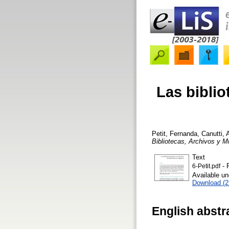
Las biblio
Petit, Fernanda
,
Canutti, A
Bibliotecas, Archivos y 
Text
- 
6-Petit.pdf
Available u
Download (
English abstr