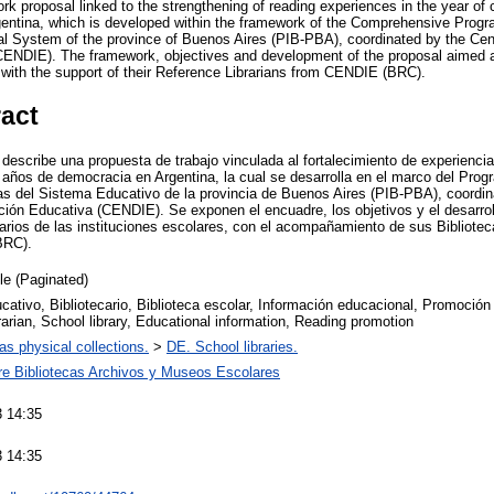
ork proposal linked to the strengthening of reading experiences in the year o
entina, which is developed within the framework of the Comprehensive Progr
nal System of the province of Buenos Aires (PIB-PBA), coordinated by the Ce
CENDIE). The framework, objectives and development of the proposal aimed at
, with the support of their Reference Librarians from CENDIE (BRC).
ract
 describe una propuesta de trabajo vinculada al fortalecimiento de experiencia
ños de democracia en Argentina, la cual se desarrolla en el marco del Progr
s del Sistema Educativo de la provincia de Buenos Aires (PIB-PBA), coordin
ón Educativa (CENDIE). Se exponen el encuadre, los objetivos y el desarrol
ecarios de las instituciones escolares, con el acompañamiento de sus Biblioteca
BRC).
cle (Paginated)
ativo, Bibliotecario, Biblioteca escolar, Información educacional, Promoción 
arian, School library, Educational information, Reading promotion
 as physical collections.
>
DE. School libraries.
re Bibliotecas Archivos y Museos Escolares
 14:35
 14:35