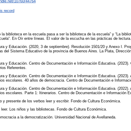
andle.net/10760/44764
is record
 la biblioteca en la escuela pasa a ser la biblioteca de la escuela” y “La bibl
cuela“. En Oír entre líneas. El valor de la escucha en las prácticas de lectura
ura y Educación. (2020, 3 de septiembre). Resolución 1501/20 y Anexo I. Prog
s del Sistema Educativo de la provincia de Buenos Aires. La Plata, Direcció
ura y Educación. Centro de Documentación e Información Educativa. (2023). 
arios Referentes.
tura y Educación. Centro de Documentación e Información Educativa. (2023)
carios escolares. 40 años de democracia. Centro de Documentación e Informac
tura y Educación. Centro de Documentación e Información Educativa. (2022)
arios escolares. Parte 1: Itinerarios. Centro de Documentación e Información 
do y presente de los verbos leer y escribir. Fondo de Cultura Económica.
s leer. Los niños y las bibliotecas. Fondo de Cultura Económica.
democracia a la democratización. Universidad Nacional de Avellaneda.