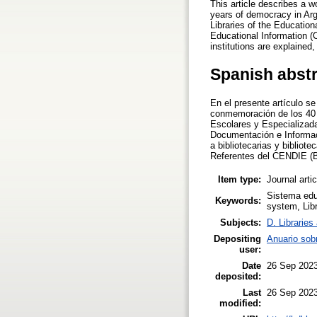
This article describes a w
years of democracy in Arg
Libraries of the Educatio
Educational Information (
institutions are explained
Spanish abst
En el presente artículo se
conmemoración de los 40 a
Escolares y Especializada
Documentación e Informaci
a bibliotecarias y bibliot
Referentes del CENDIE (
Item type:
Journal arti
Sistema educ
Keywords:
system, Libr
Subjects:
D. Libraries
Depositing
Anuario sob
user:
Date
26 Sep 2023
deposited:
Last
26 Sep 2023
modified: