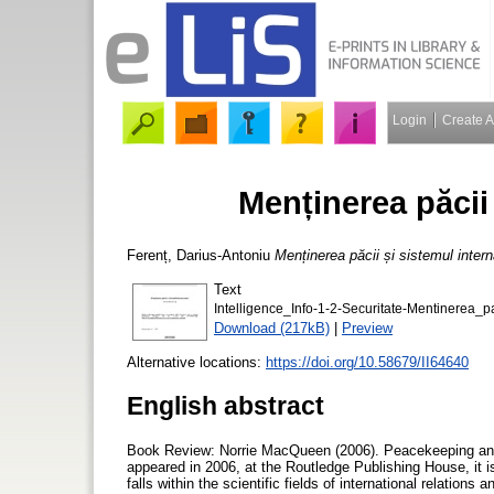
Login
Create 
Menținerea păcii 
Ferenț, Darius-Antoniu
Menținerea păcii și sistemul intern
Text
Intelligence_Info-1-2-Securitate-Mentinerea_p
Download (217kB)
|
Preview
Alternative locations:
https://doi.org/10.58679/II64640
English abstract
Book Review: Norrie MacQueen (2006). Peacekeeping and
appeared in 2006, at the Routledge Publishing House, it 
falls within the scientific fields of international relations 