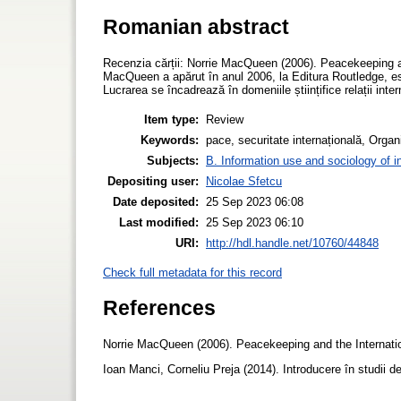
Romanian abstract
Recenzia cărții: Norrie MacQueen (2006). Peacekeeping an
MacQueen a apărut în anul 2006, la Editura Routledge, est
Lucrarea se încadrează în domeniile științifice relații inter
Item type:
Review
Keywords:
pace, securitate internațională, Orga
Subjects:
B. Information use and sociology of i
Depositing user:
Nicolae Sfetcu
Date deposited:
25 Sep 2023 06:08
Last modified:
25 Sep 2023 06:10
URI:
http://hdl.handle.net/10760/44848
Check full metadata for this record
References
Norrie MacQueen (2006). Peacekeeping and the Internati
Ioan Manci, Corneliu Preja (2014). Introducere în studii d