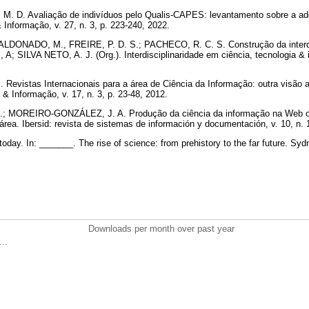
. D. Avaliação de indivíduos pelo Qualis-CAPES: levantamento sobre a ad
Informação, v. 27, n. 3, p. 223-240, 2022.
DONADO, M., FREIRE, P. D. S.; PACHECO, R. C. S. Construção da interdis
., A; SILVA NETO, A. J. (Org.). Interdisciplinaridade em ciência, tecnologia &
.
 Revistas Internacionais para a área de Ciência da Informação: outra visão 
& Informação, v. 17, n. 3, p. 23-48, 2012.
.; MOREIRO-GONZÁLEZ, J. A. Produção da ciência da informação na Web of
área. Ibersid: revista de sistemas de información y documentación, v. 10, n. 
ay. In: _______. The rise of science: from prehistory to the far future. Sydn
Downloads per month over past year
..