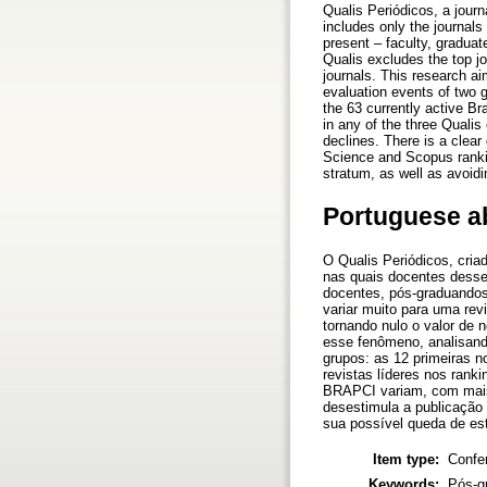
Qualis Periódicos, a journ
includes only the journals
present – faculty, gradua
Qualis excludes the top j
journals. This research a
evaluation events of two 
the 63 currently active B
in any of the three Quali
declines. There is a clear 
Science and Scopus rankin
stratum, as well as avoidin
Portuguese a
O Qualis Periódicos, cria
nas quais docentes desse
docentes, pós-graduandos
variar muito para uma rev
tornando nulo o valor de 
esse fenômeno, analisando
grupos: as 12 primeiras 
revistas líderes nos rank
BRAPCI variam, com mais a
desestimula a publicação
sua possível queda de est
Item type:
Confe
Keywords:
Pós-gr