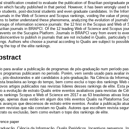
al stratification created to evaluate the publication of Brazilian postgraduate 
 in which faculty published in that period. However, it has been wrongly used to
te students, post-doctoral students and even graduate candidates. In the Info
ournals in the Web of Science and Scopus rankings, voiding the value of prosp
ims to better understand these phenomena, analyzing the evolution of journals
groups of information science journals: the 12 first in the Scopus and Web of
razilian journals in BRAPCI. Of the 12 leading Web of Science and Scopus jour
s events on the Sucupira Platform. Journals in BRAPCI vary from event to ev
disincentive to publish in journals that are not included in Qualis, particularl
gs. Authors who choose a journal according to Qualis are subject to possible
g the top of the elite rankings.
bstract
do para avaliar a publicação de programas de pós-graduação num período pass
s programas publicaram no período. Porém, vem sendo usado para avaliar in
, pós-doutorandos e até candidatos à pós-graduação. Na Ciência da Informaç
ista brasileira ao longo do tempo, bem como exclui o topo dos rankings Web
novos artigos publicados nas revistas líderes desses rankings de elite. Esta 
 a evolução de estrato Qualis entre eventos avaliativos para revistas de Ci
nos rankings Scopus e Web of Science em 2017 e as 63 brasileiras ativas li
ings, apenas duas estão em algum dos três eventos Qualis na Plataforma Suc
vanços que descensos de estrato entre eventos. Avaliar a publicação atual 
 em revistas que não constam no Qualis. Autores que escolhem revista segun
rato ou exclusão, bem como evitam o topo dos rankings de elite.
rence paper
aduação. Ciência da Informação. Qualis Periódicos. Incentivos perversos. Int