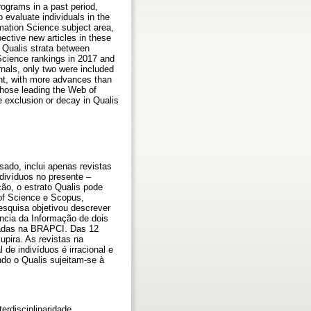
programs in a past period,
 evaluate individuals in the
rmation Science subject area,
ective new articles in these
' Qualis strata between
 Science rankings in 2017 and
nals, only two were included
ent, with more advances than
y those leading the Web of
 exclusion or decay in Qualis
ado, inclui apenas revistas
divíduos no presente –
ão, o estrato Qualis pode
 of Science e Scopus,
pesquisa objetivou descrever
ência da Informação de dois
stadas na BRAPCI. Das 12
upira. As revistas na
de indivíduos é irracional e
do o Qualis sujeitam-se à
erdisciplinaridade.