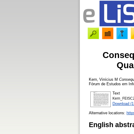
Consequ
Qual
Kern, Vinícius M
Consequê
Fórum de Estudos em Info
Text
Kern_FEISC2
Download (
Alternative locations:
http
English abstr