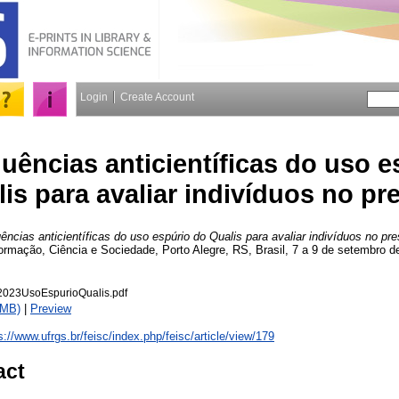
Login
Create Account
ências anticientíficas do uso e
is para avaliar indivíduos no pr
ncias anticientíficas do uso espúrio do Qualis para avaliar indivíduos no pre
rmação, Ciência e Sociedade, Porto Alegre, RS, Brasil, 7 a 9 de setembro d
023UsoEspurioQualis.pdf
1MB)
|
Preview
s://www.ufrgs.br/feisc/index.php/feisc/article/view/179
act