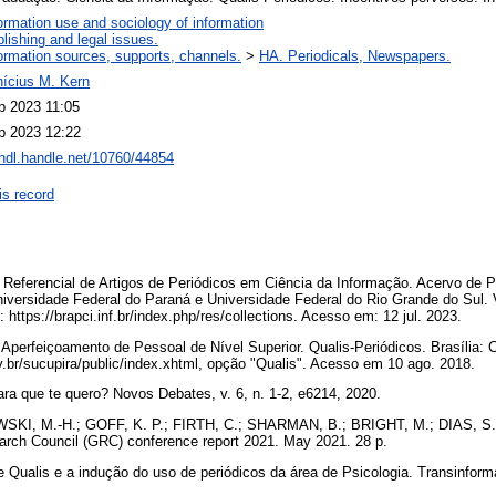
ormation use and sociology of information
lishing and legal issues.
ormation sources, supports, channels.
>
HA. Periodicals, Newspapers.
nícius M. Kern
p 2023 11:05
p 2023 12:22
/hdl.handle.net/10760/44854
is record
eferencial de Artigos de Periódicos em Ciência da Informação. Acervo de P
iversidade Federal do Paraná e Universidade Federal do Rio Grande do Sul. 
https://brapci.inf.br/index.php/res/collections. Acesso em: 12 jul. 2023.
perfeiçoamento de Pessoal de Nível Superior. Qualis-Periódicos. Brasília:
v.br/sucupira/public/index.xhtml, opção "Qualis". Acesso em 10 ago. 2018.
ra que te quero? Novos Debates, v. 6, n. 1-2, e6214, 2020.
I, M.-H.; GOFF, K. P.; FIRTH, C.; SHARMAN, B.; BRIGHT, M.; DIAS, S. 
rch Council (GRC) conference report 2021. May 2021. 28 p.
ualis e a indução do uso de periódicos da área de Psicologia. Transinforma