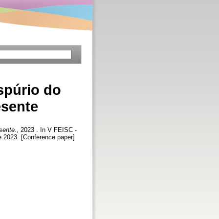
spúrio do
esente
sente.
, 2023 . In V FEISC -
e 2023. [Conference paper]