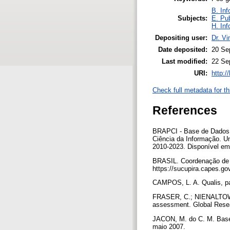
B. Inf
Subjects:
E. Pub
H. Inf
Depositing user:
Dr. Vi
Date deposited:
20 Se
Last modified:
22 Se
URI:
http:/
Check full metadata for th
References
BRAPCI - Base de Dados R
Ciência da Informação. Un
2010-2023. Disponível em: 
BRASIL. Coordenação de A
https://sucupira.capes.go
CAMPOS, L. A. Qualis, pa
FRASER, C.; NIENALTOWSK
assessment. Global Resea
JACON, M. do C. M. Base Q
maio 2007.