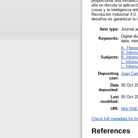
proporcionar una introducc
ella se discute la aplicaci
cosas y la inteligencia art
Revolución Industrial 4.0,
desafíos es garantizar la 
Item type:
Journal a
Digital di
Keywords:
data, inte
A. Theore
B. Inform
Subjects:
B. Inform
L. Inform
L. Inform
Depositing
Juan Cami
user:
Date
05 Oct 2
deposited:
Last
05 Oct 2
modified:
URI:
http://hd
Check full metadata for th
References