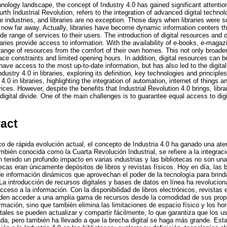
hnology landscape, the concept of Industry 4.0 has gained significant attention
rth Industrial Revolution, refers to the integration of advanced digital techno
 industries, and libraries are no exception. Those days when libraries were so
ow far away. Actually, libraries have become dynamic information centers th
de range of services to their users. The introduction of digital resources and
raries provide access to information. With the availability of e-books, e-maga
ange of resources from the comfort of their own homes. This not only broaden
ce constraints and limited opening hours. In addition, digital resources can 
ave access to the most up-to-date information, but has also led to the digital
ustry 4.0 in libraries, exploring its definition, key technologies and principles
4.0 in libraries, highlighting the integration of automation, internet of things and
ices. However, despite the benefits that Industrial Revolution 4.0 brings, libra
 digital divide. One of the main challenges is to guarantee equal access to dig
ract
o de rápida evolución actual, el concepto de Industria 4.0 ha ganado una aten
ambién conocida como la Cuarta Revolución Industrial, se refiere a la integraci
 tenido un profundo impacto en varias industrias y las bibliotecas no son un
tecas eran únicamente depósitos de libros y revistas físicos. Hoy en día, las 
e información dinámicos que aprovechan el poder de la tecnología para brin
 La introducción de recursos digitales y bases de datos en línea ha revolucion
cceso a la información. Con la disponibilidad de libros electrónicos, revistas
ueden acceder a una amplia gama de recursos desde la comodidad de sus prop
rmación, sino que también elimina las limitaciones de espacio físico y los hor
tales se pueden actualizar y compartir fácilmente, lo que garantiza que los u
da, pero también ha llevado a que la brecha digital se haga más grande. Esta