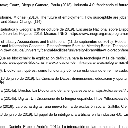
tavo; Coatz, Diego y Garnero, Paula (2018). Industria 4.0: fabricando el futu
Osborne, Michael (2013). The future of employment: How susceptible are jobs 
g and Social Change (114).
Estadística y Geografía (9 de octubre de 2019). Encuesta Nacional sobre Dispo
ación en los Hogares 2018. México: INEGI,https://www.inegi.org.mx/programa
n of Library Associations and Institutions. (11 de septiembre de 2019). Robots 
y and Information Congress. Preconference Satellite Meeting Berlin: Technical
.th-wildau.de/university/central-facilities/university-library/ifla-wlic-preconfe
“Qué es blockchain: la explicación definitiva para la tecnología más de moda”.
peciales/que-es-blockchain-la-explicacion-definitiva-para-la-tecnologia-mas
18). Blockchain: qué es, cómo funciona y cómo se está usando en el mercado
(18 de junio de 2019). La Ciencia de Datos: dimensiones, educación y oportu
IPN.
 (2014a). Brecha. En Diccionario de la lengua española.https://dle.rae.es/
 (2014b). Digital. En Diccionario de la lengua española. https://dle.rae.es/
 (2018). La brecha digital, una nueva forma de exclusión social. Saltillo: Ci
de junio de 2019). El papel de la inteligencia artificial en la industria 4.0. En
cco, Daniela; Espejo. Andrés (2014). La integración de las tecnologías digita