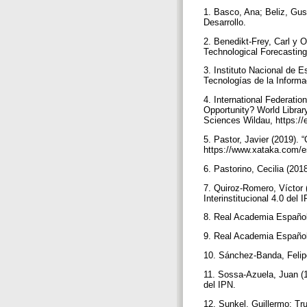
1. Basco, Ana; Beliz, Gus
Desarrollo.
2. Benedikt-Frey, Carl y 
Technological Forecastin
3. Instituto Nacional de 
Tecnologías de la Inform
4. International Federatio
Opportunity? World Librar
Sciences Wildau, https://en
5. Pastor, Javier (2019). 
https://www.xataka.com/es
6. Pastorino, Cecilia (20
7. Quiroz-Romero, Víctor 
Interinstitucional 4.0 del 
8. Real Academia Española
9. Real Academia Española
10. Sánchez-Banda, Felipe
11. Sossa-Azuela, Juan (18 
del IPN.
12. Sunkel, Guillermo; Tru