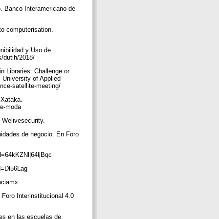
ro. Banco Interamericano de
to computerisation.
nibilidad y Uso de
s/dutih/2018/
in Libraries: Challenge or
 University of Applied
rence-satellite-meeting/
 Xataka.
-de-moda
. Welivesecurity.
nidades de negocio. En Foro
?id=64kKZNl|64ljBqc
?id=Dl56Lag
enciamx.
 Foro Interinstitucional 4.0
les en las escuelas de