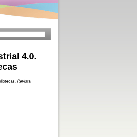
rial 4.0.
tecas
bliotecas.
Revista