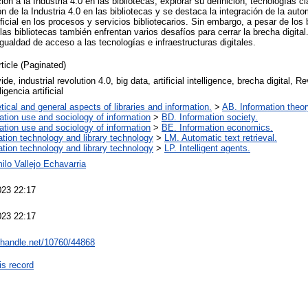
ión a la Industria 4.0 en las bibliotecas; explorar su definición, tecnologías 
ón de la Industria 4.0 en las bibliotecas y se destaca la integración de la auto
ificial en los procesos y servicios bibliotecarios. Sin embargo, a pesar de los 
 las bibliotecas también enfrentan varios desafíos para cerrar la brecha digital
igualdad de acceso a las tecnologías e infraestructuras digitales.
rticle (Paginated)
vide, industrial revolution 4.0, big data, artificial intelligence, brecha digital, R
ligencia artificial
tical and general aspects of libraries and information.
>
AB. Information theory
ation use and sociology of information
>
BD. Information society.
ation use and sociology of information
>
BE. Information economics.
ation technology and library technology
>
LM. Automatic text retrieval.
ation technology and library technology
>
LP. Intelligent agents.
lo Vallejo Echavarria
023 22:17
023 22:17
l.handle.net/10760/44868
is record