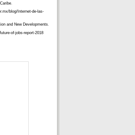
 Caribe.
.mx/blog/Internet-de-las-
cation and New Developments.
uture-of-jobs-report-2018