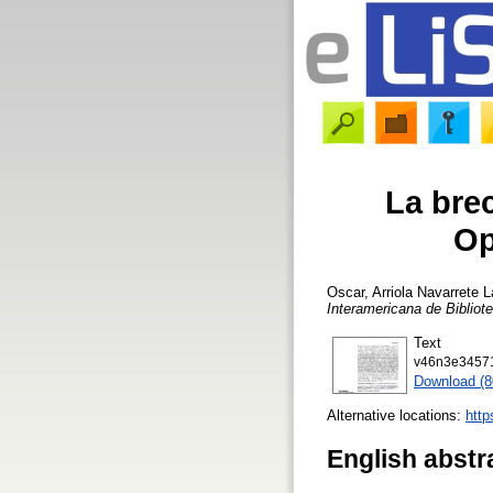
La brec
Op
Oscar, Arriola Navarrete
La
Interamericana de Bibliot
Text
v46n3e34571
Download (
Alternative locations:
http
English abstr