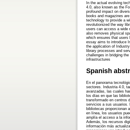
In the actual evolving tec
4.0, also known as the Fou
profound impact on diverse
books and magazines are n
technology to provide a wi
revolutionized the way lib
users can access a wide r
also removes physical spa
which ensures that users h
essay aims to introduce Ind
the application of Industry 
library processes and serv
challenges in bridging the
infrastructures
Spanish abst
En el panorama tecnológic
sectores. Industria 4.0, t
avanzadas, las cuales han
los días en que las biblio
transformado en centros d
servicios a sus usuarios.
bibliotecas proporcionan a
en línea, los usuarios p
amplía el acceso a la info
Además, los recursos digi
información más actualiza