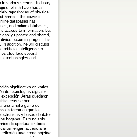
 in various sectors. Industry
logies, which have had a
lely repositories of physical
at harness the power of
 online databases has
zines, and online databases,
s access to information, but
be easily updated and shared,
 divide becoming larger. This
. In addition, he will discuss
 artificial intelligence in
ries also face several
ital technologies and
ción significativa en varios
ón de tecnologías digitales
a excepción. Atrás quedaron
bibliotecas se han
dar una amplia gama de
ado la forma en que las
 electrónicas y bases de datos
ios hogares. Esto no solo
arios de apertura limitados.
suarios tengan acceso a la
 reflexión tuvo como objetivo