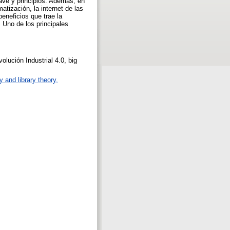
clave y principios. Además, en
matización, la internet de las
beneficios que trae la
. Uno de los principales
evolución Industrial 4.0, big
 and library theory.