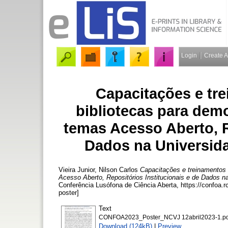
Login
Create 
Capacitações e tr
bibliotecas para dem
temas Acesso Aberto, R
Dados na Universid
Vieira Junior, Nilson Carlos
Capacitações e treinamentos 
Acesso Aberto, Repositórios Institucionais e de Dados 
Conferência Lusófona de Ciência Aberta, https://confoa.
poster]
Text
CONFOA2023_Poster_NCVJ 12abril2023-1.pd
Download (124kB)
|
Preview