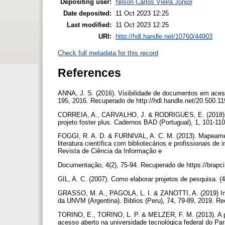
Depositing user:
Nilson Carlos Vieira Junior
Date deposited:
11 Oct 2023 12:25
Last modified:
11 Oct 2023 12:25
URI:
http://hdl.handle.net/10760/44903
Check full metadata for this record
References
ANNA, J. S. (2016). Visibilidade de documentos em acess
195, 2016. Recuperado de http://hdl.handle.net/20.500.1
CORREIA, A., CARVALHO, J. & RODRIGUES, E. (2018). Form
projeto foster plus. Cadernos BAD (Portugual), 1, 101-11
FOGGI, R. A. D. & FURNIVAL, A. C. M. (2013). Mapeame
literatura científica com bibliotecários e profissionais d
Revista de Ciência da Informação e
Documentação, 4(2), 75-94. Recuperado de https://brapci
GIL, A. C. (2007). Como elaborar projetos de pesquisa. (
GRASSO, M. A., PAGOLA, L. I. & ZANOTTI, A. (2019) Im
da UNVM (Argentina). Biblios (Peru), 74, 79-89, 2019. Re
TORINO, E., TORINO, L. P. & MELZER, F. M. (2013). A pe
acesso aberto na universidade tecnológica federal do Pa