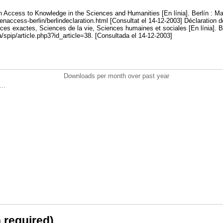
n Access to Knowledge in the Sciences and Humanities [En línia]. Berlín : M
access-berlin/berlindeclaration.html [Consultat el 14-12-2003] Déclaration de
es exactes, Sciences de la vie, Sciences humaines et sociales [En línia]. B
oa/spip/article.php3?id_article=38. [Consultada el 14-12-2003]
Downloads per month over past year
..
n required)