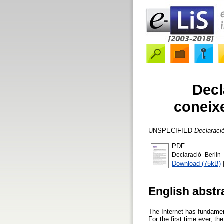
Decl
coneixe
UNSPECIFIED
Declaració
PDF
Declaració_Berlin
Download (75kB)
English abstr
The Internet has fundament
For the first time ever, t