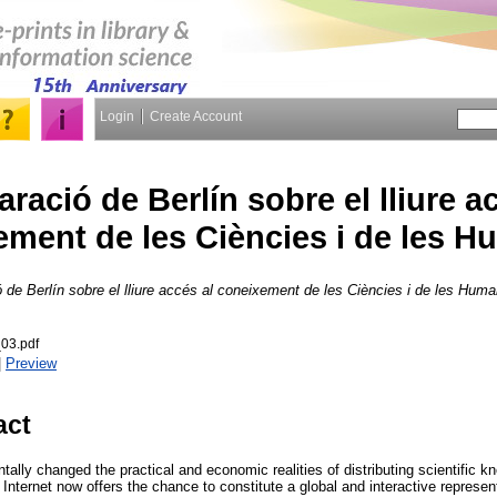
Login
Create Account
aració de Berlín sobre el lliure a
ment de les Ciències i de les H
 de Berlín sobre el lliure accés al coneixement de les Ciències i de les Huma
_03.pdf
|
Preview
act
ally changed the practical and economic realities of distributing scientific kn
he Internet now offers the chance to constitute a global and interactive repres