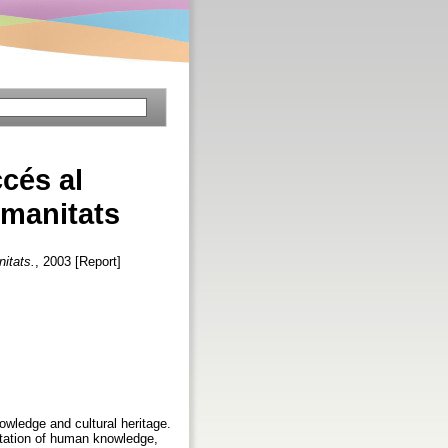
ccés al
umanitats
nitats.
, 2003 [Report]
owledge and cultural heritage.
entation of human knowledge,