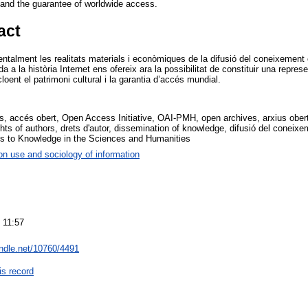
e and the guarantee of worldwide access.
act
ntalment les realitats materials i econòmiques de la difusió del coneixement ci
a a la història Internet ens ofereix ara la possibilitat de constituir una represe
oent el patrimoni cultural i la garantia d’accés mundial.
, accés obert, Open Access Initiative, OAI-PMH, open archives, arxius obe
rights of authors, drets d'autor, dissemination of knowledge, difusió del coneix
 to Knowledge in the Sciences and Humanities
on use and sociology of information
 11:57
andle.net/10760/4491
is record