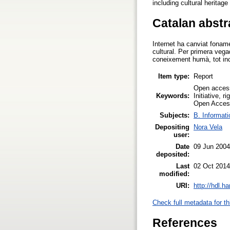
including cultural heritag
Catalan abstr
Internet ha canviat foname
cultural. Per primera vegad
coneixement humà, tot incl
Item type:
Report
Open access
Keywords:
Initiative, 
Open Access
Subjects:
B. Informati
Depositing
Nora Vela
user:
Date
09 Jun 2004
deposited:
Last
02 Oct 2014
modified:
URI:
http://hdl.h
Check full metadata for th
References