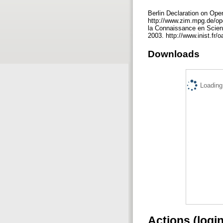
Berlin Declaration on Ope
http://www.zim.mpg.de/open
la Connaissance en Scienc
2003. http://www.inist.fr/
Downloads
Loading.
Actions (logi