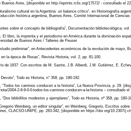
 Buenos Aires, [disponible en http://eprints.rclis.org/17572/ - consultado el 
pluralismo cultural en la Argentina: un balance crítico”, en Historiografía arge
roducción histórica argentina, Buenos Aires, Comité Internacional de Ciencias
ntes sobre el concepto de bibliografía”, Documentación bibliotecológica, vol.
), El libro, la imprenta y el periodismo en América durante la dominación esp
iversidad de Buenos Aires / Talleres de Peuser.
Estudio preliminar”, en Antecedentes económicos de la revolución de mayo, B
mo en la época de Rosas”, Revista Historia, vol. 2, pp. 81-100.
erario de 1837: Con escritos de M. Sastre, J.B. Alberdi, J.M. Gutiérrez, E. Eche
el Devoto”, Todo es Historia, n° 358, pp. 190-192.
4), “Todos los caminos conducen a la historia”, La Nueva Provincia, p. 29. [dis
ota/2004-2-8-9-0-0-todos-los-caminos-conducen-a-la-historia – consultado el
, “Dos bibliófilos modestos y ejemplares”, Todo es Historia, nº 358, pp. 180-
regorio Weinberg, un editor singular”, en Weinberg, Gregorio, Escritos sobre e
ires, CLACSO-UNIPE, pp. 283-342, [disponible en https://doi.org/10.2307/j.