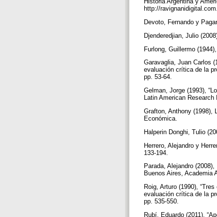
Historia Argentina y Ameri
http://ravignanidigital.co
Devoto, Fernando y Pagano
Djenderedjian, Julio (200
Furlong, Guillermo (1944)
Garavaglia, Juan Carlos (19
evaluación crítica de la p
pp. 53-64.
Gelman, Jorge (1993), “Lo
Latin American Research R
Grafton, Anthony (1998), L
Económica.
Halperin Donghi, Tulio (20
Herrero, Alejandro y Herre
133-194.
Parada, Alejandro (2008), 
Buenos Aires, Academia A
Roig, Arturo (1990), “Tres
evaluación crítica de la p
pp. 535-550.
Rubí, Eduardo (2011), “Apor