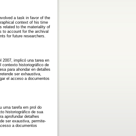
nvolved a task in favor of the
raphical context of his time
s related to the materiality of
s to account for the archival
nts for future researchers.
el 2007, implicó una tarea en
l contexto historiográfico de
presa para ahondar en detalles
pretende ser exhaustiva,
ulgar el acceso a documentos
eu uma tarefa em prol do
to historiográfico de sua
ara aprofundar detalhes
nde ser exaustiva, permite-
o acesso a documentos