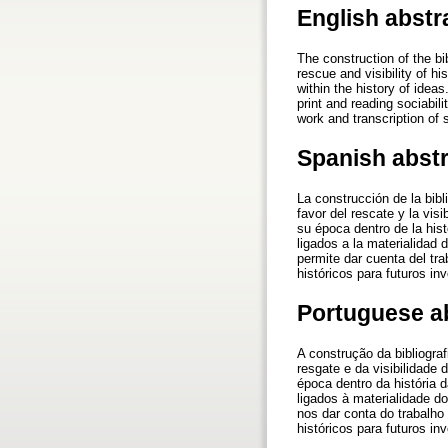
English abstr
The construction of the bi
rescue and visibility of h
within the history of ideas
print and reading sociabili
work and transcription of 
Spanish abst
La construcción de la bibl
favor del rescate y la vis
su época dentro de la hist
ligados a la materialidad 
permite dar cuenta del tr
históricos para futuros in
Portuguese a
A construção da bibliogra
resgate e da visibilidade 
época dentro da história d
ligados à materialidade do
nos dar conta do trabalho
históricos para futuros in