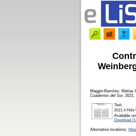
Contr
Weinberg.
Maggio-Ramírez, Matías
C
Cuadernos del Sur
, 2021,
Text
2021.4 Félix
Available u
Download (
Alternative locations:
http