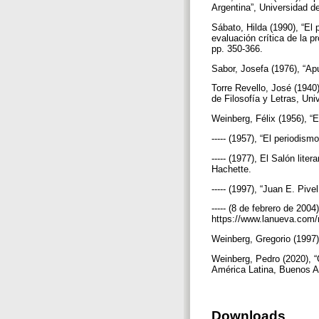
Argentina”, Universidad de
Sábato, Hilda (1990), “El 
evaluación crítica de la p
pp. 350-366.
Sabor, Josefa (1976), “Apu
Torre Revello, José (1940
de Filosofía y Letras, Un
Weinberg, Félix (1956), “
----- (1957), “El periodis
----- (1977), El Salón lit
Hachette.
----- (1997), “Juan E. Piv
----- (8 de febrero de 200
https://www.lanueva.com/n
Weinberg, Gregorio (1997)
Weinberg, Pedro (2020), “G
América Latina, Buenos A
Downloads