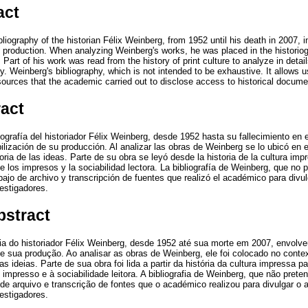
act
bliography of the historian Félix Weinberg, from 1952 until his death in 2007, i
is production. When analyzing Weinberg's works, he was placed in the historiog
. Part of his work was read from the history of print culture to analyze in detail
ty. Weinberg's bibliography, which is not intended to be exhaustive. It allows u
sources that the academic carried out to disclose access to historical docume
ract
iografía del historiador Félix Weinberg, desde 1952 hasta su fallecimiento en 
ibilización de su producción. Al analizar las obras de Weinberg se lo ubicó en e
oria de las ideas. Parte de su obra se leyó desde la historia de la cultura im
de los impresos y la sociabilidad lectora. La bibliografía de Weinberg, que no 
abajo de archivo y transcripción de fuentes que realizó el académico para div
vestigadores.
bstract
fia do historiador Félix Weinberg, desde 1952 até sua morte em 2007, envolv
de sua produção. Ao analisar as obras de Weinberg, ele foi colocado no contex
as ideias. Parte de sua obra foi lida a partir da história da cultura impressa p
 impresso e à sociabilidade leitora. A bibliografia de Weinberg, que não prete
 de arquivo e transcrição de fontes que o académico realizou para divulgar 
vestigadores.