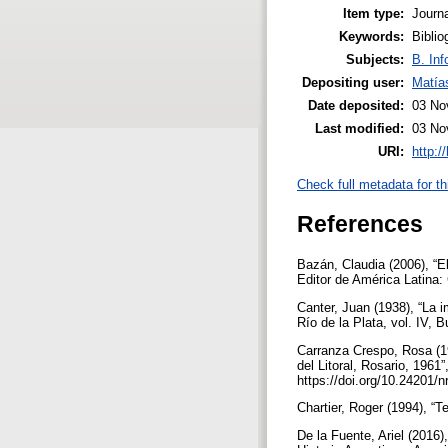
Item type:
Journa
Keywords:
Biblio
Subjects:
B. Inf
Depositing user:
Matía
Date deposited:
03 No
Last modified:
03 No
URI:
http:/
Check full metadata for th
References
Bazán, Claudia (2006), “El
Editor de América Latina: 
Canter, Juan (1938), “La i
Río de la Plata, vol. IV, 
Carranza Crespo, Rosa (196
del Litoral, Rosario, 1961
https://doi.org/10.24201/n
Chartier, Roger (1994), “T
De la Fuente, Ariel (2016)