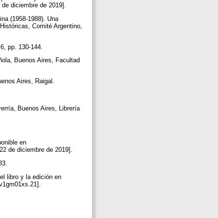
22 de diciembre de 2019].
ntina (1958-1988). Una
 Históricas, Comité Argentino,
 6, pp. 130-144.
añola, Buenos Aires, Facultad
uenos Aires, Raigal.
verría, Buenos Aires, Librería
ponible en
 22 de diciembre de 2019].
183.
l libro y la edición en
ctv1gm01xs.21].