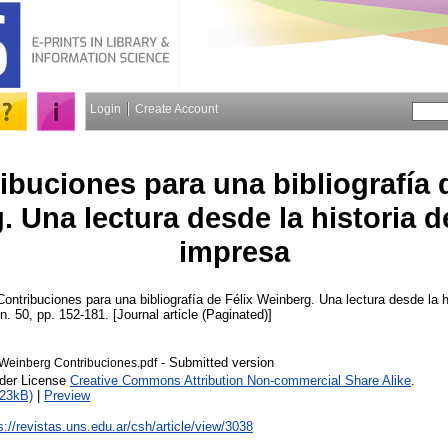
Login
Create Account
ibuciones para una bibliografía 
 Una lectura desde la historia de
impresa
ontribuciones para una bibliografía de Félix Weinberg. Una lectura desde la hi
 n. 50, pp. 152-181. [Journal article (Paginated)]
- Submitted version
 Weinberg Contribuciones.pdf
nder License
Creative Commons Attribution Non-commercial Share Alike
.
123kB)
|
Preview
s://revistas.uns.edu.ar/csh/article/view/3038