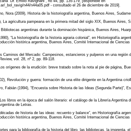
cana “Dr. Emilio Ravignani”, no 44, pp. 135-179, [disponible en
m.ar/_bol_ravig/n44/n44a05.pdf - consultado el 26 de diciembre de 2019].
, Nora (2009), Historia de la historiografía argentina, Buenos Aires, Sudam
8), La agricultura pampeana en la primera mitad del siglo XIX, Buenos Aires, 
, Bibliotecas argentinas durante la dominación hispánica, Buenos Aires, Huar
90), “La historiografía de la historia agraria colonial”, en Historiografía arge
roducción histórica argentina, Buenos Aires, Comité Internacional de Ciencias
s Caminos del Mercado: Campesinos, estancieros y pulperos en una región del
eview, vol. 28, nº 2, pp. 89-118.
os orígenes de la erudición: breve tratado sobre la nota al pie de página, Bu
02), Revolución y guerra: formación de una elite dirigente en la Argentina crio
ro, Fabián (1994), “Encuesta sobre Historia de las Ideas (Segunda Parte)”, Est
Los libros en la época del salón literario: el catálogo de la Librería Argentina
rgentina de Letras.
 décadas de historia de las ideas: recuento y balance”, en Historiografía arge
roducción histórica argentina, Buenos Aires, Comité Internacional de Ciencias
tes para la bibliografía de la historia del libro, las bibliotecas, la imprenta, e