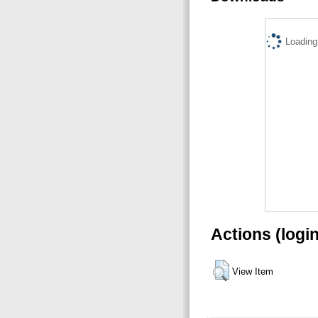
Loading.
Actions (logi
View Item