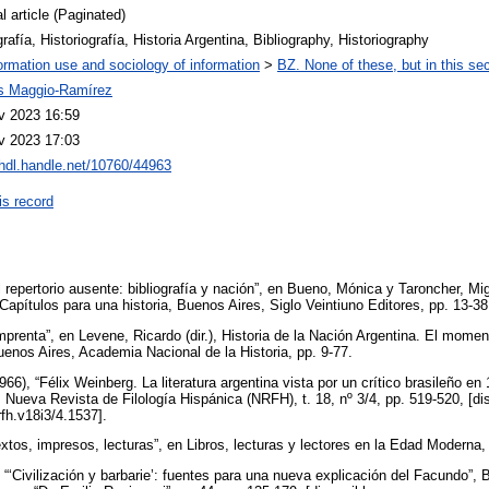
l article (Paginated)
grafía, Historiografía, Historia Argentina, Bibliography, Historiography
ormation use and sociology of information
>
BZ. None of these, but in this sec
s Maggio-Ramírez
v 2023 16:59
v 2023 17:03
/hdl.handle.net/10760/44963
is record
 repertorio ausente: bibliografía y nación”, en Bueno, Mónica y Taroncher, Mi
Capítulos para una historia, Buenos Aires, Siglo Veintiuno Editores, pp. 13-3
mprenta”, en Levene, Ricardo (dir.), Historia de la Nación Argentina. El moment
Buenos Aires, Academia Nacional de la Historia, pp. 9-77.
6), “Félix Weinberg. La literatura argentina vista por un crítico brasileño en
”, Nueva Revista de Filología Hispánica (NRFH), t. 18, nº 3/4, pp. 519-520, [di
rfh.v18i3/4.1537].
extos, impresos, lecturas”, en Libros, lecturas y lectores en la Edad Moderna,
, “‘Civilización y barbarie’: fuentes para una nueva explicación del Facundo”, B