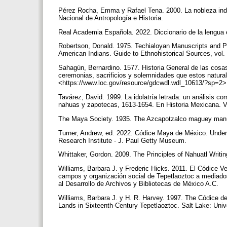
Pérez Rocha, Emma y Rafael Tena. 2000. La nobleza indí
Nacional de Antropología e Historia.
Real Academia Española. 2022. Diccionario de la lengua e
Robertson, Donald. 1975. Techialoyan Manuscripts and Pa
American Indians. Guide to Ethnohistorical Sources, vol.
Sahagún, Bernardino. 1577. Historia General de las cosas
ceremonias, sacrificios y solemnidades que estos natura
<https://www.loc.gov/resource/gdcwdl.wdl_10613/?sp=2> 
Tavárez, David. 1999. La idolatría letrada: un análisis 
nahuas y zapotecas, 1613-1654. En Historia Mexicana. Vo
The Maya Society. 1935. The Azcapotzalco maguey manu
Turner, Andrew, ed. 2022. Códice Maya de México. Under
Research Institute - J. Paul Getty Museum.
Whittaker, Gordon. 2009. The Principles of Nahuatl Writi
Williams, Barbara J. y Frederic Hicks. 2011. El Códice Ve
campos y organización social de Tepetlaoztoc a mediado
al Desarrollo de Archivos y Bibliotecas de México A.C.
Williams, Barbara J. y H. R. Harvey. 1997. The Códice
Lands in Sixteenth-Century Tepetlaoztoc. Salt Lake: Univ