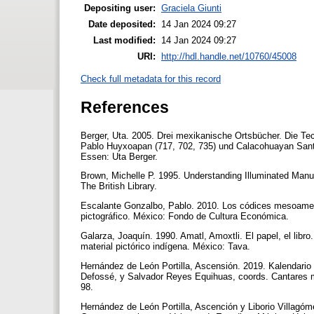
Depositing user:
Graciela Giunti
Date deposited:
14 Jan 2024 09:27
Last modified:
14 Jan 2024 09:27
URI:
http://hdl.handle.net/10760/45008
Check full metadata for this record
References
Berger, Uta. 2005. Drei mexikanische Ortsbücher. Die T
Pablo Huyxoapan (717, 702, 735) und Calacohuayan Santa
Essen: Uta Berger.
Brown, Michelle P. 1995. Understanding Illuminated Manu
The British Library.
Escalante Gonzalbo, Pablo. 2010. Los códices mesoameri
pictográfico. México: Fondo de Cultura Económica.
Galarza, Joaquín. 1990. Amatl, Amoxtli. El papel, el libr
material pictórico indígena. México: Tava.
Hernández de León Portilla, Ascensión. 2019. Kalendario 
Defossé, y Salvador Reyes Equihuas, coords. Cantares m
98.
Hernández de León Portilla, Ascención y Liborio Villagóme