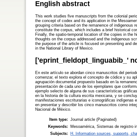
English abstract
This work studies five manuscripts from the colonial period
the concept of codex and its application in the Mesoamer
grouping criteria based on the remanence of indigenous r
constitute the corpus, which includes a brief historical c
Finally, the spatio-temporal location of the copies in the
thoughts on the corpus addressed and the indigenous scrip
the purpose of the article is focused on presenting and 
in the National Library of Mexico.
['eprint_fieldopt_linguabib_' n
En este artículo se abordan cinco manuscritos del period
comenzar, el texto explora el concepto de códice y su apl
agrupación documental propuesto basado en la remanencia
presentación de cada uno de los ejemplares que conforma
ejemplo selecto de alguna de sus características gráfica
en la historia de la cultura escrita mexicana, y se concl
manifestaciones escriturarias e iconográficas indígenas e
en presentar y describir los cinco manuscritos como inte
Nacional de México.
Item type:
Journal article (Paginated)
Keywords:
Mesoamérica, Sistemas de registro i
Subjects:
H. Information sources, supports, ch