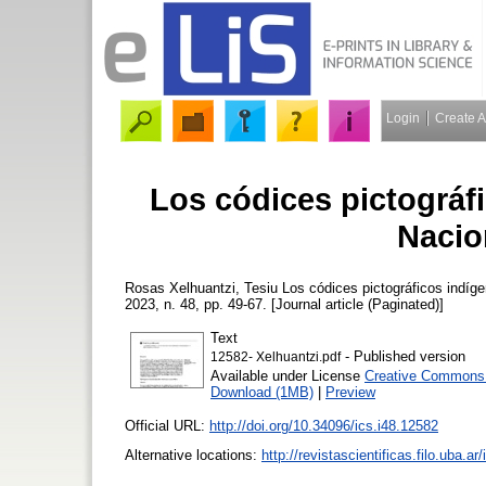
Login
Create 
Los códices pictográfi
Nacio
Rosas Xelhuantzi, Tesiu
Los códices pictográficos indíge
2023, n. 48, pp. 49-67. [Journal article (Paginated)]
Text
- Published version
12582- Xelhuantzi.pdf
Available under License
Creative Commons A
Download (1MB)
|
Preview
Official URL:
http://doi.org/10.34096/ics.i48.12582
Alternative locations:
http://revistascientificas.filo.uba.a