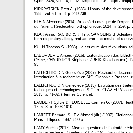
Open, 2020, vol. 10, n° 12. Disponible sur : https://bm
KIRKPATRICK Brett A. (1985). History of the development
1985, vol. 61, n° 3, p. 230-239.
KLEIN Alexandre (2014). Au-delà du masque de l’expert. R
du Patient. Rééducation orthophonique, 2014, n° 259, p. 
KŁAK Anna, RACIBORSKI Filip, SAMOLIŃSKI Bolesław (2017
form respiratory allergy and asthma: the results of a sur
KUHN Thomas S. (1983). La structure des révolutions sci
LABORDERIE Arnaud (2016). Éditorialisation des bibliot
Céline, CHAUDIRON Stéphane, ZREIK Khaldoun (dir.). Docu
93.
LALLICH-BOIDIN Geneviève (2007). Recherche documentaire
Introduction à la recherche en SIC. Grenoble : Presses un
LALLICH-BOIDIN Geneviève (2013). Evolution des traitemen
techniques et technologies en SIC. In : CLAVIER Viviane, 
2013, p. 71-82. (Hermès Science).
LAMBERT Sylvie D., LOISELLE Carmen G. (2007). Health I
17, n° 8, p. 1006-1019.
LAMIZET Bernard, SILEM Ahmed (dir.) (1997). Dictionnair
Paris : Ellipses, 1997, 590 p.
LAMY Aurélia (2017). Mise en question de l’autorité médic
en ligne [en ligne]. Quaderni, 2017, n° 93. Disponible sur