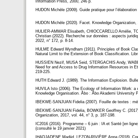
Information Press, 2000, 246 p.
HUDON Michèle (2009). Guide pratique pour l’élaboration
HUDON Michèle (2020). Facet. Knowledge Organization, 2
HULIER-AMMAR Elisabeth, CHIOCCARELLO Amélie, TOU
Christian (2022). Recherche sur données : aspects juridiq
2022, n° 172, p. 8-14.
HULME Edward Wyndham (1911). Principles of Book Classif
Natural Limit to the Extension of Book Classification. Lib
HUSSIEN Nezif, MUSA Seid, STERGACHIS Andy, WABE Nas
Need for and Access to Drug Information Resources in Eth
219-225.
HUTH Edward J. (1989). The Information Explosion. Bulle
HUVILA Isto (2006). The Ecology of Information Work: a 
Knowledge Organisation. Åbo : Åbo Akademi University P
IBEKWE-SANJUAN Fidelia (2007). Fouille de textes : métho
IBEKWE-SANJUAN Fidelia, BOWKER Geoffrey C. (2017). I
Organization, 2017, vol. 44, n° 3, p. 187-198.
IC2016 (2016). Programme – 6 juin : IA et Santé [en ligne
(consulté le 19 janvier 2021)
IHADJADENE Madjid, LEZON-RIVIÈRE Anna (2018). Confian