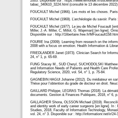
2003. Disponible sur : https://www.lemonde.fr/societe/art
tabac_340610_3224.html (consulté le 13 décembre 2022
FOUCAULT Michel (1966). Les mots et les choses. Paris 
FOUCAULT Michel (1969). L’archéologie du savoir. Paris :
FOUCAULT Michel (1977). Le jeu de Michel Foucault [entret
Miller, J.-A. Miller, C, Millot, G. Wajeman] [en ligne]. Orn
Disponible sur : http://1libertaire.free.fr/MFoucault158.ht
FOURIE Ina (2009). Learning from research on the informat
2008 with a focus on emotion. Health Information & Librar
FRIEDLANDER Janet (1973). Clinician Search for Informati
24, n° 1, p. 65-69.
FUNG Stacey M., SUD Cheryl, SUCHODOLSKI Matthew (20
and Information Needs of Patients and Health Care Profe
Regulatory Science, 2020, vol. 54, n° 1, p. 75-84.
GAGNEBIN HAGUI Johanne (2012). Du médiateur en santé à 
Thèse pour l’obtention du grade de docteur en droit. Neuc
GAILLARD Philippe, LEGRAS Thomas (2018). La dématériali
documents. Gestion & Finances Publiques, 2018, n° 6, p
GALLAGHER Shona, OLSSON Michael (2019). Reconciling do
and identity work of early career surgeons [en ligne]. In
Studies, 2018, Faculty of Information Technology, Monas
vol. 24, n° 3. Disponible sur : http://informationr.net/ir/24