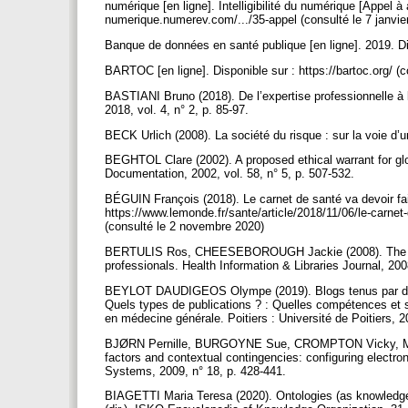
numérique [en ligne]. Intelligibilité du numérique [Appel à ar
numerique.numerev.com/.../35-appel (consulté le 7 janvi
Banque de données en santé publique [en ligne]. 2019. Dis
BARTOC [en ligne]. Disponible sur : https://bartoc.org/ 
BASTIANI Bruno (2018). De l’expertise professionnelle à
2018, vol. 4, n° 2, p. 85-97.
BECK Urlich (2008). La société du risque : sur la voie d’
BEGHTOL Clare (2002). A proposed ethical warrant for gl
Documentation, 2002, vol. 58, n° 5, p. 507-532.
BÉGUIN François (2018). Le carnet de santé va devoir fai
https://www.lemonde.fr/sante/article/2018/11/06/le-carn
(consulté le 2 novembre 2020)
BERTULIS Ros, CHEESEBOROUGH Jackie (2008). The Royal
professionals. Health Information & Libraries Journal, 200
BEYLOT DAUDIGEOS Olympe (2019). Blogs tenus par des
Quels types de publications ? : Quelles compétences et s
en médecine générale. Poitiers : Université de Poitiers, 
BJØRN Pernille, BURGOYNE Sue, CROMPTON Vicky, M
factors and contextual contingencies: configuring electro
Systems, 2009, n° 18, p. 428-441.
BIAGETTI Maria Teresa (2020). Ontologies (as knowledge