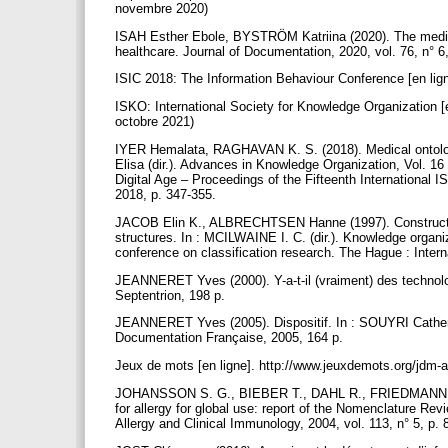
novembre 2020)
ISAH Esther Ebole, BYSTRÖM Katriina (2020). The mediati
healthcare. Journal of Documentation, 2020, vol. 76, n° 6
ISIC 2018: The Information Behaviour Conference [en ligne
ISKO: International Society for Knowledge Organization [en
octobre 2021)
IYER Hemalata, RAGHAVAN K. S. (2018). Medical ontol
Elisa (dir.). Advances in Knowledge Organization, Vol. 16
Digital Age – Proceedings of the Fifteenth International
2018, p. 347-355.
JACOB Elin K., ALBRECHTSEN Hanne (1997). Constructing r
structures. In : MCILWAINE I. C. (dir.). Knowledge organiz
conference on classification research. The Hague : Inter
JEANNERET Yves (2000). Y-a-t-il (vraiment) des technolog
Septentrion, 198 p.
JEANNERET Yves (2005). Dispositif. In : SOUYRI Catherine (
Documentation Française, 2005, 164 p.
Jeux de mots [en ligne]. http://www.jeuxdemots.org/jdm-a
JOHANSSON S. G., BIEBER T., DAHL R., FRIEDMANN P. S
for allergy for global use: report of the Nomenclature Re
Allergy and Clinical Immunology, 2004, vol. 113, n° 5, p.