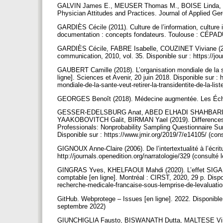
GALVIN James E., MEUSER Thomas M., BOISE Linda, CO
Physician Attitudes and Practices. Journal of Applied Ger
GARDIÈS Cécile (2011). Culture de l’information, culture i
documentation : concepts fondateurs. Toulouse : CÉPA
GARDIÈS Cécile, FABRE Isabelle, COUZINET Viviane (2010
communication, 2010, vol. 35. Disponible sur : https://jo
GAUBERT Camille (2018). L’organisation mondiale de la san
ligne]. Sciences et Avenir, 20 juin 2018. Disponible sur : 
mondiale-de-la-sante-veut-retirer-la-transidentite-de-la-l
GEORGES Benoît (2018). Médecine augmentée. Les Échos
GESSER-EDELSBURG Anat, ABED ELHADI SHAHBARI No
YAAKOBOVITCH Galit, BIRMAN Yael (2019). Differences i
Professionals: Nonprobability Sampling Questionnaire Surv
Disponible sur : https://www.jmir.org/2019/7/e14105/ (cons
GIGNOUX Anne-Claire (2006). De l’intertextualité à l’écritu
http://journals.openedition.org/narratologie/329 (consulté 
GINGRAS Yves, KHELFAOUI Mahdi (2020). L’effet SIGAPS 
comptable [en ligne]. Montréal : CIRST, 2020, 29 p. Dispon
recherche-medicale-francaise-sous-lemprise-de-levaluati
GitHub. Webprotege – Issues [en ligne]. 2022. Disponible 
septembre 2022)
GIUNCHIGLIA Fausto, BISWANATH Dutta, MALTESE Vince