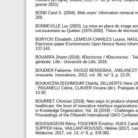
janvier 2021)
BOND Carol S. (2004). Web users’ information retrieval me
259.
BONNEVILLE Luc (2003). La mise en place du virage ambu
sociosanitaire au Québec (1975-2000). Thèse de doctorat
BORYCKI Elisabeth, LEMIEUX-CHARLES Louise, NAGLE L
Electronic-paper Environments Upon Novice Nurse Informa
137-143.
BOUARFA Jihann (2018). #Doctoctoc / #Docstoctoc : Twit
générale. Lille : Université de Lille, 2018.
BOUDIER Fabienne, FAOUZI BENSEBAA, JABLANCZY Adrien
innovante. Innovations, 2012, vol. 39, no° 3, p. 13-25.
BOUKACEM-ZEGHMOURI Chérifa, DILLAERTS Hans (2022). Le
: PAGANELLI Céline, CLAVIER Viviane (dir.). Pratiques d
13-30.
BOURRET Christian (2018). New ways to produce shared k
healthcare: the lever of innovative interface organizati
in Knowledge Organization, Vol. 16 (2018) – Challenges a
Proceedings of the Fifteenth International ISKO Confere
BOUSSAGEON Rémy, FOUCHER Émeline, HUAS Caroline
SUPPER Irène, VAILLANT-ROUSSEL Hélène (2017). Les méde
Médecine, 2017, vol. 13, n° 8, p. 378-382.