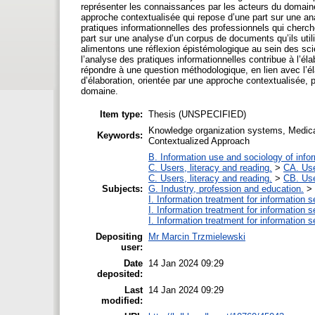
représenter les connaissances par les acteurs du domain
approche contextualisée qui repose d’une part sur une an
pratiques informationnelles des professionnels qui cherc
part sur une analyse d’un corpus de documents qu’ils util
alimentons une réflexion épistémologique au sein des sci
l’analyse des pratiques informationnelles contribue à l
répondre à une question méthodologique, en lien avec l’
d’élaboration, orientée par une approche contextualisée,
domaine.
Item type:
Thesis (UNSPECIFIED)
Knowledge organization systems, Medical 
Keywords:
Contextualized Approach
B. Information use and sociology of info
C. Users, literacy and reading.
>
CA. Use
C. Users, literacy and reading.
>
CB. Use
Subjects:
G. Industry, profession and education.
>
I. Information treatment for information s
I. Information treatment for information s
I. Information treatment for information s
Depositing
Mr Marcin Trzmielewski
user:
Date
14 Jan 2024 09:29
deposited:
Last
14 Jan 2024 09:29
modified: