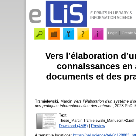
Login
Create 
Vers l’élaboration d’
connaissances en a
documents et des pra
Trzmielewski, Marcin
Vers l’élaboration d’un système d’o
des pratiques informationnelles des acteurs.
, 2023 PhD th
Text
Thèse_Marcin Trzmielewski_Manuscrit v2.pdf
Download (4MB)
|
Preview
Alternative locations:
https://hal.science/tel-04128883
,
ht