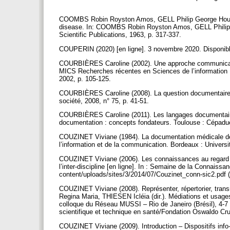
COOMBS Robin Royston Amos, GELL Philip George Houthem 
disease. In: COOMBS Robin Royston Amos, GELL Philip Ge
Scientific Publications, 1963, p. 317-337.
COUPERIN (2020) [en ligne]. 3 novembre 2020. Disponible
COURBIÈRES Caroline (2002). Une approche communicatio
MICS Recherches récentes en Sciences de l’information 
2002, p. 105-125.
COURBIÈRES Caroline (2008). La question documentaire à
société, 2008, n° 75, p. 41-51.
COURBIÈRES Caroline (2011). Les langages documentaires
documentation : concepts fondateurs. Toulouse : Cépaduè
COUZINET Viviane (1984). La documentation médicale de
l’information et de la communication. Bordeaux : Univer
COUZINET Viviane (2006). Les connaissances au regard d
l’inter-discipline [en ligne]. In : Semaine de la Connaissan
content/uploads/sites/3/2014/07/Couzinet_conn-sic2.pdf 
COUZINET Viviane (2008). Représenter, répertorier, trans
Regina Maria, THIESEN Icléia (dir.). Médiations et usages
colloque du Réseau MUSSI – Rio de Janeiro (Brésil), 4-7 
scientifique et technique en santé/Fondation Oswaldo Cr
COUZINET Viviane (2009). Introduction – Dispositifs info