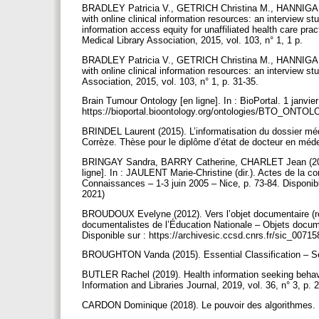
BRADLEY Patricia V., GETRICH Christina M., HANNIGAN G
with online clinical information resources: an interview s
information access equity for unaffiliated health care prac
Medical Library Association, 2015, vol. 103, n° 1, 1 p.
BRADLEY Patricia V., GETRICH Christina M., HANNIGAN G
with online clinical information resources: an interview st
Association, 2015, vol. 103, n° 1, p. 31-35.
Brain Tumour Ontology [en ligne]. In : BioPortal. 1 janvier
https://bioportal.bioontology.org/ontologies/BTO_ONTO
BRINDEL Laurent (2015). L’informatisation du dossier méd
Corrèze. Thèse pour le diplôme d’état de docteur en méd
BRINGAY Sandra, BARRY Catherine, CHARLET Jean (2005).
ligne]. In : JAULENT Marie-Christine (dir.). Actes de la 
Connaissances – 1-3 juin 2005 – Nice, p. 73-84. Disponible
2021)
BROUDOUX Evelyne (2012). Vers l’objet documentaire (re)
documentalistes de l’Éducation Nationale – Objets docu
Disponible sur : https://archivesic.ccsd.cnrs.fr/sic_0071
BROUGHTON Vanda (2015). Essential Classification – Sec
BUTLER Rachel (2019). Health information seeking behaviour
Information and Libraries Journal, 2019, vol. 36, n° 3, p.
CARDON Dominique (2018). Le pouvoir des algorithmes. P