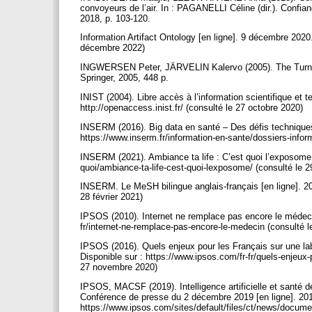
convoyeurs de l’air. In : PAGANELLI Céline (dir.). Confia
2018, p. 103-120.
Information Artifact Ontology [en ligne]. 9 décembre 2020.
décembre 2022)
INGWERSEN Peter, JÄRVELIN Kalervo (2005). The Turn – I
Springer, 2005, 448 p.
INIST (2004). Libre accès à l’information scientifique et 
http://openaccess.inist.fr/ (consulté le 27 octobre 2020)
INSERM (2016). Big data en santé – Des défis techniques, 
https://www.inserm.fr/information-en-sante/dossiers-infor
INSERM (2021). Ambiance ta life : C’est quoi l’exposome [
quoi/ambiance-ta-life-cest-quoi-lexposome/ (consulté le
INSERM. Le MeSH bilingue anglais-français [en ligne]. 20
28 février 2021)
IPSOS (2010). Internet ne remplace pas encore le médecin
fr/internet-ne-remplace-pas-encore-le-medecin (consulté
IPSOS (2016). Quels enjeux pour les Français sur une lab
Disponible sur : https://www.ipsos.com/fr-fr/quels-enjeux-
27 novembre 2020)
IPSOS, MACSF (2019). Intelligence artificielle et santé 
Conférence de presse du 2 décembre 2019 [en ligne]. 2019
https://www.ipsos.com/sites/default/files/ct/news/docu