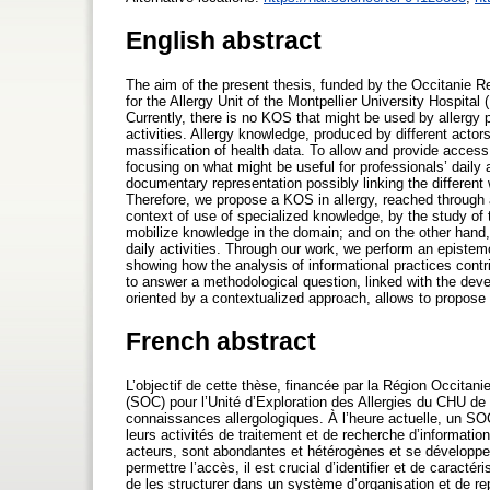
English abstract
The aim of the present thesis, funded by the Occitanie R
for the Allergy Unit of the Montpellier University Hospita
Currently, there is no KOS that might be used by allergy 
activities. Allergy knowledge, produced by different acto
massification of health data. To allow and provide access to
focusing on what might be useful for professionals’ daily a
documentary representation possibly linking the different
Therefore, we propose a KOS in allergy, reached through a
context of use of specialized knowledge, by the study of 
mobilize knowledge in the domain; and on the other hand, 
daily activities. Through our work, we perform an epistem
showing how the analysis of informational practices contr
to answer a methodological question, linked with the dev
oriented by a contextualized approach, allows to propose 
French abstract
L’objectif de cette thèse, financée par la Région Occitan
(SOC) pour l’Unité d’Exploration des Allergies du CHU de 
connaissances allergologiques. À l’heure actuelle, un SOC
leurs activités de traitement et de recherche d’informatio
acteurs, sont abondantes et hétérogènes et se développen
permettre l’accès, il est crucial d’identifier et de caracté
de les structurer dans un système d’organisation et de re