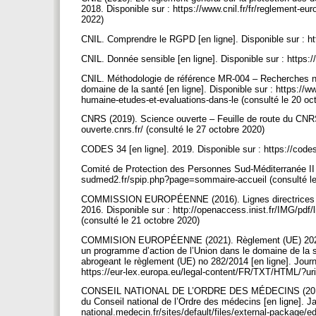
2018. Disponible sur : https://www.cnil.fr/fr/reglement-e
2022)
CNIL. Comprendre le RGPD [en ligne]. Disponible sur : ht
CNIL. Donnée sensible [en ligne]. Disponible sur : https://
CNIL. Méthodologie de référence MR-004 – Recherches n’
domaine de la santé [en ligne]. Disponible sur : https://w
humaine-etudes-et-evaluations-dans-le (consulté le 20 o
CNRS (2019). Science ouverte – Feuille de route du CNRS
ouverte.cnrs.fr/ (consulté le 27 octobre 2020)
CODES 34 [en ligne]. 2019. Disponible sur : https://cod
Comité de Protection des Personnes Sud-Méditerranée II [e
sudmed2.fr/spip.php?page=sommaire-accueil (consulté le
COMMISSION EUROPÉENNE (2016). Lignes directrices pour
2016. Disponible sur : http://openaccess.inist.fr/IMG/pdf/
(consulté le 21 octobre 2020)
COMMISION EUROPÉENNE (2021). Règlement (UE) 2021 / 
un programme d’action de l’Union dans le domaine de la s
abrogeant le règlement (UE) no 282/2014 [en ligne]. Journ
https://eur-lex.europa.eu/legal-content/FR/TXT/HTML/
CONSEIL NATIONAL DE L’ORDRE DES MÉDECINS (2015). Sa
du Conseil national de l’Ordre des médecins [en ligne]. Ja
national.medecin.fr/sites/default/files/external-package