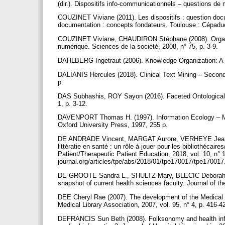
(dir.). Dispositifs info-communicationnels – questions de
COUZINET Viviane (2011). Les dispositifs : question docu
documentation : concepts fondateurs. Toulouse : Cépaduè
COUZINET Viviane, CHAUDIRON Stéphane (2008). Organis
numérique. Sciences de la société, 2008, n° 75, p. 3-9.
DAHLBERG Ingetraut (2006). Knowledge Organization: A N
DALIANIS Hercules (2018). Clinical Text Mining – Second
p.
DAS Subhashis, ROY Sayon (2016). Faceted Ontological M
1, p. 3-12.
DAVENPORT Thomas H. (1997). Information Ecology – Ma
Oxford University Press, 1997, 255 p.
DE ANDRADE Vincent, MARGAT Aurore, VERHEYE Jean-Ch
littératie en santé : un rôle à jouer pour les bibliothéca
Patient/Therapeutic Patient Education, 2018, vol. 10, n° 1
journal.org/articles/tpe/abs/2018/01/tpe170017/tpe17001
DE GROOTE Sandra L., SHULTZ Mary, BLECIC Deborah D. (
snapshot of current health sciences faculty. Journal of th
DEE Cheryl Rae (2007). The development of the Medical 
Medical Library Association, 2007, vol. 95, n° 4, p. 416-4
DEFRANCIS Sun Beth (2008). Folksonomy and health info