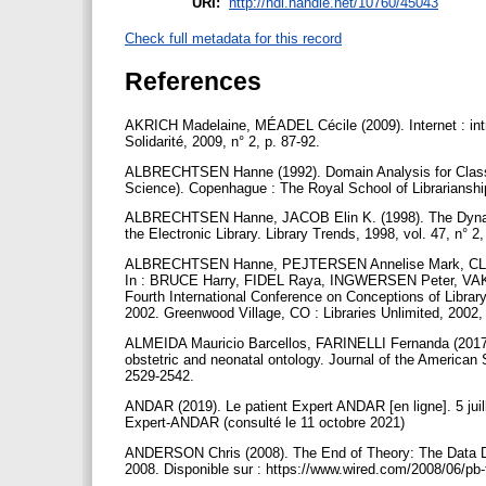
URI:
http://hdl.handle.net/10760/45043
Check full metadata for this record
References
AKRICH Madelaine, MÉADEL Cécile (2009). Internet : intru
Solidarité, 2009, n° 2, p. 87-92.
ALBRECHTSEN Hanne (1992). Domain Analysis for Classifi
Science). Copenhague : The Royal School of Librarianshi
ALBRECHTSEN Hanne, JACOB Elin K. (1998). The Dynamic
the Electronic Library. Library Trends, 1998, vol. 47, n° 2
ALBRECHTSEN Hanne, PEJTERSEN Annelise Mark, CLEAL B
In : BRUCE Harry, FIDEL Raya, INGWERSEN Peter, VAKAK
Fourth International Conference on Conceptions of Librar
2002. Greenwood Village, CO : Libraries Unlimited, 2002,
ALMEIDA Mauricio Barcellos, FARINELLI Fernanda (2017). 
obstetric and neonatal ontology. Journal of the American 
2529-2542.
ANDAR (2019). Le patient Expert ANDAR [en ligne]. 5 juill
Expert-ANDAR (consulté le 11 octobre 2021)
ANDERSON Chris (2008). The End of Theory: The Data Del
2008. Disponible sur : https://www.wired.com/2008/06/pb