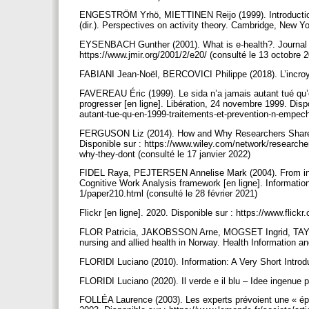
ENGESTRÖM Yrhö, MIETTINEN Reijo (1999). Introduct
(dir.). Perspectives on activity theory. Cambridge, New 
EYSENBACH Gunther (2001). What is e-health?. Journal of 
https://www.jmir.org/2001/2/e20/ (consulté le 13 octobre 
FABIANI Jean-Noël, BERCOVICI Philippe (2018). L’incroya
FAVEREAU Éric (1999). Le sida n’a jamais autant tué qu’
progresser [en ligne]. Libération, 24 novembre 1999. Dispo
autant-tue-qu-en-1999-traitements-et-prevention-n-empec
FERGUSON Liz (2014). How and Why Researchers Share D
Disponible sur : https://www.wiley.com/network/research
why-they-dont (consulté le 17 janvier 2022)
FIDEL Raya, PEJTERSEN Annelise Mark (2004). From infor
Cognitive Work Analysis framework [en ligne]. Information R
1/paper210.html (consulté le 28 février 2021)
Flickr [en ligne]. 2020. Disponible sur : https://www.flick
FLOR Patricia, JAKOBSSON Arne, MOGSET Ingrid, TAYLOR
nursing and allied health in Norway. Health Information and
FLORIDI Luciano (2010). Information: A Very Short Introd
FLORIDI Luciano (2020). Il verde e il blu – Idee ingenue pe
FOLLÉA Laurence (2003). Les experts prévoient une « épi