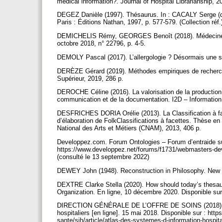
medical information?. Journal of Hospital Librarianship, 20
DEGEZ Danièle (1997). Thésaurus. In : CACALY Serge (dir.
Paris : Éditions Nathan, 1997, p. 577-579. (Collection réf.
DEMICHELIS Rémy, GEORGES Benoît (2018). Médecine, hôpit
octobre 2018, n° 22796, p. 4-5.
DEMOLY Pascal (2017). L’allergologie ? Désormais une spé
DERÈZE Gérard (2019). Méthodes empiriques de recherch
Supérieur, 2019, 286 p.
DEROCHE Céline (2016). La valorisation de la production d
communication et de la documentation. I2D – Information
DESFRICHES DORIA Orélie (2013). La Classification à fa
d’élaboration de FolkClassifications à facettes. Thèse en
National des Arts et Métiers (CNAM), 2013, 406 p.
Developpez.com. Forum Ontologies – Forum d’entraide sur
https://www.developpez.net/forums/f1731/webmasters-de
(consulté le 13 septembre 2022)
DEWEY John (1948). Reconstruction in Philosophy. New 
DEXTRE Clarke Stella (2020). How should today’s thesaur
Organization. En ligne, 10 décembre 2020. Disponible su
DIRECTION GÉNÉRALE DE L’OFFRE DE SOINS (2018). Atla
hospitaliers [en ligne]. 15 mai 2018. Disponible sur : http
sante/sih/article/atlas-des-systemes-d-information-hospit