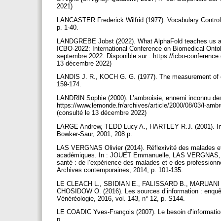
2021)
LANCASTER Frederick Wilfrid (1977). Vocabulary Control i
p. 1-40.
LANDGREBE Jobst (2022). What AlphaFold teaches us about
ICBO-2022: International Conference on Biomedical Onto
septembre 2022. Disponible sur : https://icbo-conferenc
13 décembre 2022)
LANDIS J. R., KOCH G. G. (1977). The measurement of obs
159-174.
LANDRIN Sophie (2000). L’ambroisie, ennemi inconnu des 
https://www.lemonde.fr/archives/article/2000/08/03/l-a
(consulté le 13 décembre 2022)
LARGE Andrew, TEDD Lucy A., HARTLEY R.J. (2001). Infor
Bowker-Saur, 2001, 208 p.
LAS VERGNAS Olivier (2014). Réflexivité des malades et
académiques. In : JOUET Emmanuelle, LAS VERGNAS, NO
santé : de l’expérience des malades et e des professionne
Archives contemporaines, 2014, p. 101-135.
LE CLEACH L., SBIDIAN E., FALISSARD B., MARUANI
CHOSIDOW O. (2016). Les sources d’information : enquêt
Vénéréologie, 2016, vol. 143, n° 12, p. S144.
LE COADIC Yves-François (2007). Le besoin d’information 
p.