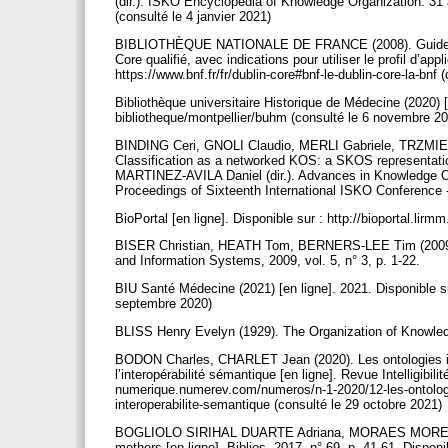
(dir.). ISKO Encyclopedia of Knowledge Organization. 31 
(consulté le 4 janvier 2021)
BIBLIOTHÈQUE NATIONALE DE FRANCE (2008). Guide d’util
Core qualifié, avec indications pour utiliser le profil d’ap
https://www.bnf.fr/fr/dublin-core#bnf-le-dublin-core-la-bn
Bibliothèque universitaire Historique de Médecine (2020) [e
bibliotheque/montpellier/buhm (consulté le 6 novembre 2
BINDING Ceri, GNOLI Claudio, MERLI Gabriele, TRZMIE
Classification as a networked KOS: a SKOS representat
MARTINEZ-AVILA Daniel (dir.). Advances in Knowledge Org
Proceedings of Sixteenth International ISKO Conference
BioPortal [en ligne]. Disponible sur : http://bioportal.lir
BISER Christian, HEATH Tom, BERNERS-LEE Tim (2009). 
and Information Systems, 2009, vol. 5, n° 3, p. 1-22.
BIU Santé Médecine (2021) [en ligne]. 2021. Disponible sur
septembre 2020)
BLISS Henry Evelyn (1929). The Organization of Knowled
BODON Charles, CHARLET Jean (2020). Les ontologies info
l’interopérabilité sémantique [en ligne]. Revue Intelligibilit
numerique.numerev.com/numeros/n-1-2020/12-les-ontologies
interoperabilite-semantique (consulté le 29 octobre 2021)
BOGLIOLO SIRIHAL DUARTE Adriana, MORAES MOREIRA BAR
mothers [en ligne]. Biblios, 2017, n° 69, p. 41-61. Disponi