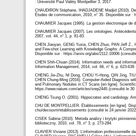
: Université Paul Valéry Montpellier 3, 2017.
CHAUDIRON Stéphane, IHADJADENE Madjid (2010). De la re
Études de communication, 2010, n° 35. Disponible sur : ht
CHAUMIER Jacques (1995). La gestion électronique de do
CHAUMIER Jacques (2007). Les ontologies. Antécédents, 
2007, vol. 44, n° 1, p. 81-83.
CHEN Jiaoyan, GENG Yuxia, CHEN Zhuo, PAN Jeff Z.,
and Few-shot Learning with Knowledge Graphs: A Comprehe
Disponible sur : https://arxiv.org/abs/2112.10006 (consu
CHEN Shih-Chuan (2014). Information needs and informatio
Information Management, 2014, vol. 66, n° 6, p. 623-639
CHENG Jie-Zhu, NI Dong, CHOU Yi-Hong, QIN Jing, TI
CHEN Chung-Ming (2016). Computer-Aided Diagnosis with 
and Pulmonary Nodules in CT Scans [en ligne]. Scientific 
https://www.nature.com/articles/srep2445 (consulté le 3
CHENG Tsung O. (2001). Hippocrates and cardiology. Amer
CHU DE MONTPELLIER. Établissements [en ligne]. Disponib
chu/decouvrir/etablissements (consulté le 24 janvier 202
CISEK Sabina (2010). Metoda analizy i krytyki piśmienni
biblioteczny, 2010, vol. 78, n° 3, p. 273-284.
CLAVIER Viviane (2013). L’information professionnelle dans