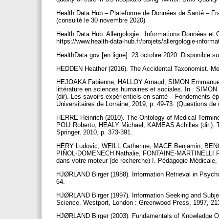
Health Data Hub – Plateforme de Données de Santé – Franc
(consulté le 30 novembre 2020)
Health Data Hub. Allergologie : Informations Données et 
https://www.health-data-hub.fr/projets/allergologie-infor
HealthData.gov [en ligne]. 23 octobre 2020. Disponible su
HEDDEN Heather (2016). The Accidental Taxonomist. Medf
HEJOAKA Fabienne, HALLOY Arnaud, SIMON Emmanuelle (20
littérature en sciences humaines et sociales. In : 
(dir). Les savoirs expérientiels en santé – Fondements é
Universitaires de Lorraine, 2019, p. 49-73. (Questions d
HERRE Heinrich (2010). The Ontology of Medical Terminol
POLI Roberto, HEALY Michael, KAMEAS Achilles (dir.). Th
Springer, 2010, p. 373-391.
HÉRY Ludovic, WEILL Catherine, MACÉ Benjamin, BEN
PIÑOL-DOMENECH Nathalie, FONTAINE-MARTINELLI Franç
dans votre moteur (de recherche) !. Pédagogie Médicale, 
HJØRLAND Birger (1988). Information Retrieval in Psycholo
64.
HJØRLAND Birger (1997). Information Seeking and Subject
Science. Westport, London : Greenwood Press, 1997, 21
HJØRLAND Birger (2003). Fundamentals of Knowledge Orga