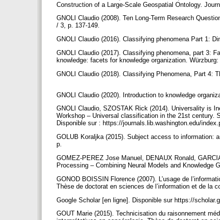
Construction of a Large-Scale Geospatial Ontology. Journ
GNOLI Claudio (2008). Ten Long-Term Research Questions
/ 3, p. 137-149.
GNOLI Claudio (2016). Classifying phenomena Part 1: Dim
GNOLI Claudio (2017). Classifying phenomena, part 3: Fa
knowledge: facets for knowledge organization. Würzburg:
GNOLI Claudio (2018). Classifying Phenomena, Part 4: T
GNOLI Claudio (2020). Introduction to knowledge organiz
GNOLI Claudio, SZOSTAK Rick (2014). Universality is Ine
Workshop – Universal classification in the 21st century.
Disponible sur : https://journals.lib.washington.edu/inde
GOLUB Koraljka (2015). Subject access to information: an 
p.
GOMEZ-PEREZ Jose Manuel, DENAUX Ronald, GARCIA-SILV
Processing – Combining Neural Models and Knowledge Gr
GONOD BOISSIN Florence (2007). L’usage de l’informatio
Thèse de doctorat en sciences de l’information et de la 
Google Scholar [en ligne]. Disponible sur https://scholar.go
GOUT Marie (2015). Technicisation du raisonnement médic