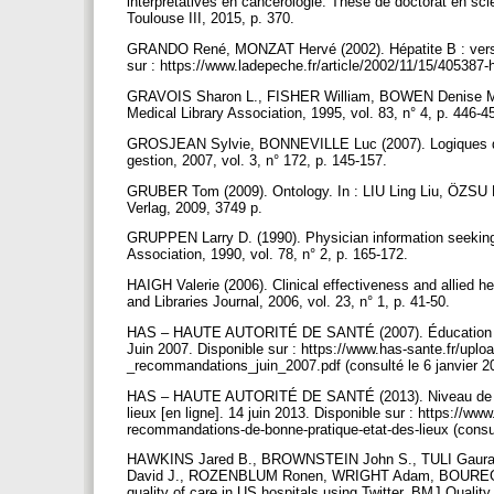
interprétatives en cancérologie. Thèse de doctorat en sci
Toulouse III, 2015, p. 370.
GRANDO René, MONZAT Hervé (2002). Hépatite B : vers un
sur : https://www.ladepeche.fr/article/2002/11/15/405387-
GRAVOIS Sharon L., FISHER William, BOWEN Denise M. (19
Medical Library Association, 1995, vol. 83, n° 4, p. 446-4
GROSJEAN Sylvie, BONNEVILLE Luc (2007). Logiques d’im
gestion, 2007, vol. 3, n° 172, p. 145-157.
GRUBER Tom (2009). Ontology. In : LIU Ling Liu, ÖZSU M
Verlag, 2009, 3749 p.
GRUPPEN Larry D. (1990). Physician information seeking: 
Association, 1990, vol. 78, n° 2, p. 165-172.
HAIGH Valerie (2006). Clinical effectiveness and allied h
and Libraries Journal, 2006, vol. 23, n° 1, p. 41-50.
HAS – HAUTE AUTORITÉ DE SANTÉ (2007). Éducation thérape
Juin 2007. Disponible sur : https://www.has-sante.fr/upload
_recommandations_juin_2007.pdf (consulté le 6 janvier 
HAS – HAUTE AUTORITÉ DE SANTÉ (2013). Niveau de pre
lieux [en ligne]. 14 juin 2013. Disponible sur : https://w
recommandations-de-bonne-pratique-etat-des-lieux (consu
HAWKINS Jared B., BROWNSTEIN John S., TULI Gaura
David J., ROZENBLUM Ronen, WRIGHT Adam, BOUREGOIS
quality of care in US hospitals using Twitter. BMJ Quality