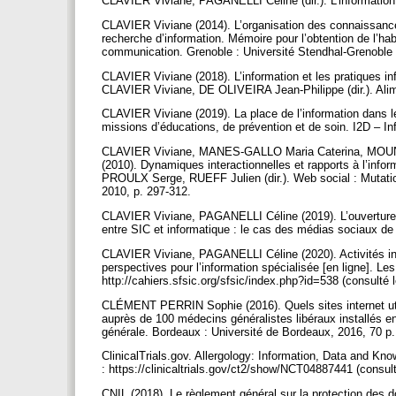
CLAVIER Viviane, PAGANELLI Céline (dir.). L’information 
CLAVIER Viviane (2014). L’organisation des connaissance
recherche d’information. Mémoire pour l’obtention de l’habi
communication. Grenoble : Université Stendhal-Grenoble
CLAVIER Viviane (2018). L’information et les pratiques inf
CLAVIER Viviane, DE OLIVEIRA Jean-Philippe (dir.). Alim
CLAVIER Viviane (2019). La place de l’information dans l
missions d’éducations, de prévention et de soin. I2D – 
CLAVIER Viviane, MANES-GALLO Maria Caterina, MOUN
(2010). Dynamiques interactionnelles et rapports à l’inf
PROULX Serge, RUEFF Julien (dir.). Web social : Mutati
2010, p. 297-312.
CLAVIER Viviane, PAGANELLI Céline (2019). L’ouverture de
entre SIC et informatique : le cas des médias sociaux d
CLAVIER Viviane, PAGANELLI Céline (2020). Activités inf
perspectives pour l’information spécialisée [en ligne]. Le
http://cahiers.sfsic.org/sfsic/index.php?id=538 (consulté 
CLÉMENT PERRIN Sophie (2016). Quels sites internet util
auprès de 100 médecins généralistes libéraux installés e
générale. Bordeaux : Université de Bordeaux, 2016, 70 p
ClinicalTrials.gov. Allergology: Information, Data and K
: https://clinicaltrials.gov/ct2/show/NCT04887441 (consul
CNIL (2018). Le règlement général sur la protection des d