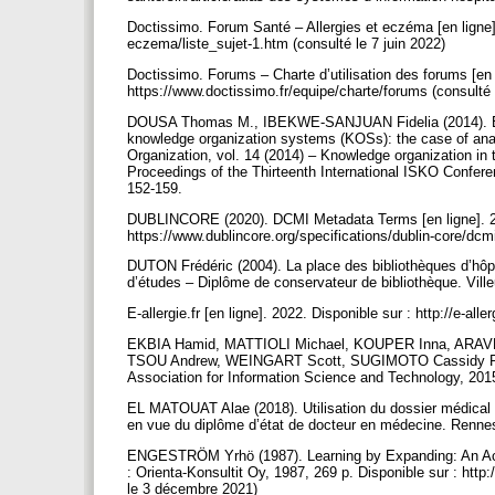
Doctissimo. Forum Santé – Allergies et eczéma [en ligne]. 
eczema/liste_sujet-1.htm (consulté le 7 juin 2022)
Doctissimo. Forums – Charte d’utilisation des forums [en 
https://www.doctissimo.fr/equipe/charte/forums (consulté 
DOUSA Thomas M., IBEKWE-SANJUAN Fidelia (2014). Epist
knowledge organization systems (KOSs): the case of ana
Organization, vol. 14 (2014) – Knowledge organization in 
Proceedings of the Thirteenth International ISKO Confer
152-159.
DUBLINCORE (2020). DCMI Metadata Terms [en ligne]. 20 
https://www.dublincore.org/specifications/dublin-core/dc
DUTON Frédéric (2004). La place des bibliothèques d’hôp
d’études – Diplôme de conservateur de bibliothèque. Vill
E-allergie.fr [en ligne]. 2022. Disponible sur : http://e-al
EKBIA Hamid, MATTIOLI Michael, KOUPER Inna, ARAV
TSOU Andrew, WEINGART Scott, SUGIMOTO Cassidy R. (20
Association for Information Science and Technology, 2015
EL MATOUAT Alae (2018). Utilisation du dossier médical 
en vue du diplôme d’état de docteur en médecine. Rennes
ENGESTRÖM Yrhö (1987). Learning by Expanding: An Activ
: Orienta-Konsultit Oy, 1987, 269 p. Disponible sur : ht
le 3 décembre 2021)