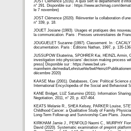
JOST Clémence (2016). A quoi sert le département d’inform
n° 291. Disponible sur : https://www.archimag.com/demat
le 7 novembre)
JOST Clémence (2020). Réinventer la collaboration d’un
n° 339, p. 18.
JOUET Josiane (1993). Usages et pratiques des nouveaux o
la communication. Paris : Presses universitaires de Fran
JOUGUELET Suzanne (1997). Classement. In : CACALY Serge
documentation. Paris : Éditions Nathan, 1997, p. 135-136. 
JUSSUPOW Ekaterina, SPOHRER Kai, HEINZL Armin, GAW
investigation into physicians’ decision making process with
press] Disponible sur : https://www.bwl.uni-
mannheim.de/media/Lehrstuehle/bwl/Heinzl/Publikatione
décembre 2020)
KAASE Max (2001). Databases, Core: Political Science an
International Encyclopedia of the Social and Behavioral 
KANE Bridget, LUZ Saturnino (2011). Information Sharing
Negotiation, 2011, n° 20, p. 437-464.
KEATS Melanie R., SHEA Kelsey, PARKER Louise, STE
Childhood Cancer: a Qualitative Study of Family Physici
Long-Term Follow-up and Survivorship Care Plans. Journal
KIRKHAM Jamie J., PENFOLD Naomi C., MURPHY Fiona
David (2020). Systematic examination of preprint platform