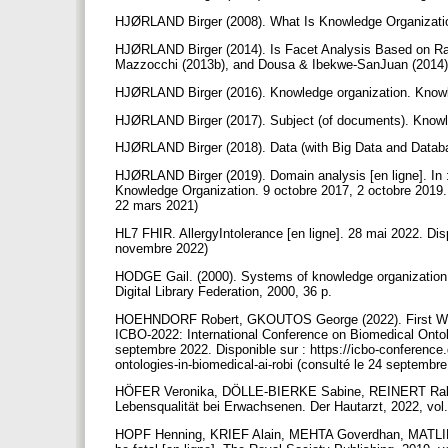
HJØRLAND Birger (2008). What Is Knowledge Organization
HJØRLAND Birger (2014). Is Facet Analysis Based on Rati
Mazzocchi (2013b), and Dousa & Ibekwe-SanJuan (2014). 
HJØRLAND Birger (2016). Knowledge organization. Knowle
HJØRLAND Birger (2017). Subject (of documents). Knowled
HJØRLAND Birger (2018). Data (with Big Data and Databa
HJØRLAND Birger (2019). Domain analysis [en ligne]. In
Knowledge Organization. 9 octobre 2017, 2 octobre 2019. 
22 mars 2021)
HL7 FHIR. AllergyIntolerance [en ligne]. 28 mai 2022. Disp
novembre 2022)
HODGE Gail. (2000). Systems of knowledge organization for
Digital Library Federation, 2000, 36 p.
HOEHNDORF Robert, GKOUTOS George (2022). First Worksh
ICBO-2022: International Conference on Biomedical Onto
septembre 2022. Disponible sur : https://icbo-conference.
ontologies-in-biomedical-ai-robi (consulté le 24 septembr
HÖFER Veronika, DÖLLE-BIERKE Sabine, REINERT Rabea,
Lebensqualität bei Erwachsenen. Der Hautarzt, 2022, vol.
HOPF Henning, KRIEF Alain, MEHTA Goverdhan, MATLIN S