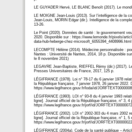
LE GUYADER Hervé, LE BLANC Benoît (2017). Le monde d
LE MOIGNE Jean-Louis (2013). Sur l’intelligence de la c
Jean-Louis, MORIN Edgar (dir.). Intelligence de la compl
13-26.
Le Point (2020). Données de santé : le gouvernement veut 
2020. Disponible sur : https://www.lemonde.fr/pixels/arti
data-hub-heberge-chez-microsoft_6055394_4408996.html 
LECOMPTE Hélène (2014). Médecine personnalisée : pourq
Nantes : Université de Nantes, 2014, 18 p. Disponible su
le 8 novembre 2021)
LEGAVRE Jean-Baptiste, RIEFFEL Rémy (dir.) (2017). Les
Presses Universitaires de France, 2017, 125 p.
LÉGIFRANCE (1978). Loi n° 78-17 du 6 janvier 1978 relative 
la République française, 7 janvier 1978, 26 janvier 2022. 
https://www.legifrance.gouv.fr/loda/id/JORFTEXT00000088
LÉGIFRANCE (1993). LOI n° 93-8 du 4 janvier 1993 relativ
ligne]. Journal officiel de la République française, n° 3, 4
https://www.legifrance.gouv.fr/jorf/id/JORFTEXT00000072
LÉGIFRANCE (2002). LOI n° 2002-303 du 4 mars 2002 relat
ligne]. Journal officiel de la République française, n° 1, 5
https://www.legifrance.gouv.fr/jorf/id/JORFTEXT00000022
LÉGIFRANCE (2004a). Code de la santé publique – Article 