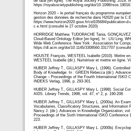
be fatal [en ligne]. The Royal Society Publishing, 2019, vo
https://royalsocietypublishing.org/doi/10.1098/rsos.1901
Horizon 2020 – le portail français du programme européen p
gestion des données de recherche dans H2020 par la C.E [
https://www.horizon2020.gouv.fr/cid105684/publication-d-
c.e.html (consulté le 27 octobre 2020)
HORRIDGE Matthew, TUDORACHE Tania, GONÇALVEZ Raf
Cloud-Based Ontology Editor [en ligne]. In : LIU Ling,
Wide Web Conference. New York : Association for Computi
https://dl.acm.org/doi/10.1145/3308560.3317707 (consult
HOUSTE François, WESTEEL Isabelle (2010). Mettre en li
WESTEEL Isabelle (dir.). Numériser et mettre en ligne. V
HUBER Jeffrey T., GILLASPY Mary L. (1996). Controlled 
Body of Knowledge. In : GREEN Rebecca (dir.). Advances
Change – Proceedings of the Fourth International ISKO 
INDEKS Verlag, 1996, p. 293-301.
HUBER Jeffrey T., GILLASPY Mary L. (1998). Social Const
AIDS. Library Trends, 1998, vol. 47, n° 2, p. 190-208.
HUBER Jeffrey T., GILLASPY Mary L. (2000a). An Examina
Vocabularies, Classificatory Structures, and Informa
Nancy J. (dir.). Advances in Knowledge Organization, vol
Proceedings of the Sixth International ISKO Conference
223.
HUBER Jeffrey T., GILLASPY Mary L. (2000b). Encyclope