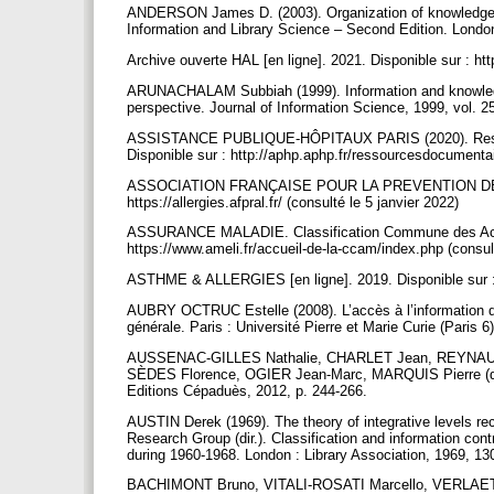
ANDERSON James D. (2003). Organization of knowledge. 
Information and Library Science – Second Edition. Londo
Archive ouverte HAL [en ligne]. 2021. Disponible sur : htt
ARUNACHALAM Subbiah (1999). Information and knowledge
perspective. Journal of Information Science, 1999, vol. 2
ASSISTANCE PUBLIQUE-HÔPITAUX PARIS (2020). Ressour
Disponible sur : http://aphp.aphp.fr/ressourcesdocumenta
ASSOCIATION FRANÇAISE POUR LA PREVENTION DES AL
https://allergies.afpral.fr/ (consulté le 5 janvier 2022)
ASSURANCE MALADIE. Classification Commune des Actes 
https://www.ameli.fr/accueil-de-la-ccam/index.php (consul
ASTHME & ALLERGIES [en ligne]. 2019. Disponible sur : ht
AUBRY OCTRUC Estelle (2008). L’accès à l’information d
générale. Paris : Université Pierre et Marie Curie (Paris 6
AUSSENAC-GILLES Nathalie, CHARLET Jean, REYNAUD Cha
SÈDES Florence, OGIER Jean-Marc, MARQUIS Pierre (dir.). 
Editions Cépaduès, 2012, p. 244-266.
AUSTIN Derek (1969). The theory of integrative levels reco
Research Group (dir.). Classification and information con
during 1960-1968. London : Library Association, 1969, 13
BACHIMONT Bruno, VITALI-ROSATI Marcello, VERLAET L