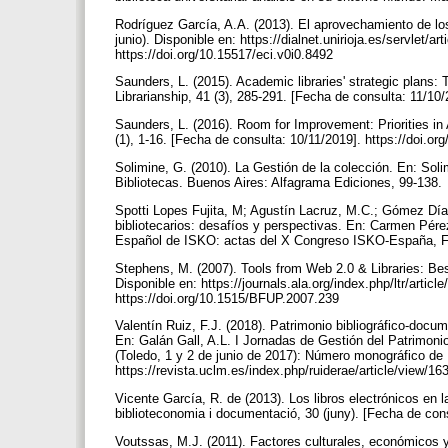
Rodríguez García, A.A. (2013). El aprovechamiento de los
junio). Disponible en: https://dialnet.unirioja.es/servlet
https://doi.org/10.15517/eci.v0i0.8492
Saunders, L. (2015). Academic libraries' strategic plans
Librarianship, 41 (3), 285-291. [Fecha de consulta: 11/10/
Saunders, L. (2016). Room for Improvement: Priorities in 
(1), 1-16. [Fecha de consulta: 10/11/2019]. https://doi.
Solimine, G. (2010). La Gestión de la colección. En: Sol
Bibliotecas. Buenos Aires: Alfagrama Ediciones, 99-138.
Spotti Lopes Fujita, M; Agustín Lacruz, M.C.; Gómez Díaz
bibliotecarios: desafíos y perspectivas. En: Carmen Pére
Español de ISKO: actas del X Congreso ISKO-España, Ferr
Stephens, M. (2007). Tools from Web 2.0 & Libraries: Best
Disponible en: https://journals.ala.org/index.php/ltr/arti
https://doi.org/10.1515/BFUP.2007.239
Valentín Ruiz, F.J. (2018). Patrimonio bibliográfico-doc
En: Galán Gall, A.L. I Jornadas de Gestión del Patrimonio
(Toledo, 1 y 2 de junio de 2017): Número monográfico d
https://revista.uclm.es/index.php/ruiderae/article/view/1
Vicente García, R. de (2013). Los libros electrónicos en l
biblioteconomia i documentació, 30 (juny). [Fecha de con
Voutssas, M.J. (2011). Factores culturales, económicos y