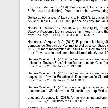
[Fecha de consulta: 22/11/2019]. https://doi.org/10.108
Fernández Marcial, V. (2004). Promoción de los servicios
5 (20, octubre-diciembre). Disponible en: http://www.red
González-Fernández-Villavicencio, N. (2017). Espacios fís
Anuario ThinkEPI, 11, 109-118. [Fecha de consulta: 24/11
Harland, F.; Stewart, G.; Bruce, C. (2018). Aligning Libra
Study of Academic Library Leadership in Australia and th
https://doi.org/10.1080/13614533.2018.1498797
Hernández Vázquez, M.A. (2018). El patrimonio bibliográfi
Jornadas de Gestión del Patrimonio Bibliográfico. Grupo d
2017): Número monográfico de RUIDERAe. Revista de Uni
https://revista.uclm.es/index.php/ruiderae/article/view/1
Herrera Morillas, J.L. (2013). La Gestión de la colección 
selección. Revista Española de Documentación Científica,
https://doi.org/10.3989/redc.2013.4.986
Herrera Morillas, J.L. (2014). La Gestión de la colección e
adquisición. Revista Española de Documentación Científic
https://doi.org/10.3989/redc.2014.1.1051
Herrera Morillas, J.L. (2015). Fondo antiguo y repositorio
documentació, 35 (diciembre). Disponible en: http://bid.
Jaggars, D.; Jones, D. (2018). An agile planning and op
https://doi.org/10.1108/PMM-11-2017-0057
Kamran, A.; Shoukat, F.; Syed, N.A.; Ali, S. (2019). St