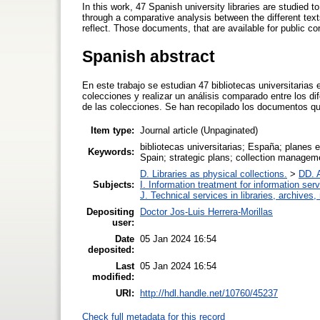
In this work, 47 Spanish university libraries are studied t
through a comparative analysis between the different text
reflect. Those documents, that are available for public c
Spanish abstract
En este trabajo se estudian 47 bibliotecas universitarias
colecciones y realizar un análisis comparado entre los di
de las colecciones. Se han recopilado los documentos qu
Item type:
Journal article (Unpaginated)
bibliotecas universitarias; España; planes e
Keywords:
Spain; strategic plans; collection manageme
D. Libraries as physical collections.
>
DD. A
Subjects:
I. Information treatment for information ser
J. Technical services in libraries, archive
Depositing
Doctor Jos-Luis Herrera-Morillas
user:
Date
05 Jan 2024 16:54
deposited:
Last
05 Jan 2024 16:54
modified:
URI:
http://hdl.handle.net/10760/45237
Check full metadata for this record