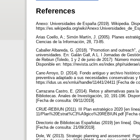
References
Anexo: Universidades de España (2019). Wikipedia. Dispo
https://es.wikipedia.org/wiki/Anexo:Universidades_de_
Arias Coello, A.; Simón Martín, J. (2005). Planes estraté
Ciencias de la Información, 28, 73-85.
Caballer Albareda, G. (2018). "Promotion and outreach", 
universidades. En: Galán Gall, A.L. I Jornadas de Gestión
de Rebiun (Toledo, 1 y 2 de junio de 2017): Número mon
Disponible en: https://revista.uclm.es/index.php/ruiderae
Cano Arroyo, D. (2014). Fondo antiguo y archivo histórico
preventiva adaptado a sus necesidades conservativas y fun
https://idus.us.es/xmlui/handle/11441/24411 [Fecha de c
Carrazana Castro, E. (2014). Retos y alternativas para la 
Bibliotecas. Anales de Investigación, 10, 191-196. Dispo
[Fecha de consulta: 09/11/2019].
CRUE-REBIUN (2011). III Plan estratégico 2020 [en línea].
11/Plan%20Estrat%C3%A9gico%20REBIUN.pdf [Fecha de
Directorio de Bibliotecas Españolas (2019) [en línea]. Di
[Fecha de consulta: 21/09/2019].
Dole, W. (2013). Strategic planning and assessment: Pigs