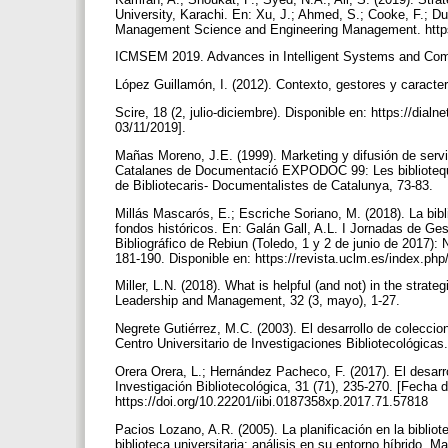
University, Karachi. En: Xu, J.; Ahmed, S.; Cooke, F.; Du
Management Science and Engineering Management. https
ICMSEM 2019. Advances in Intelligent Systems and Compu
López Guillamón, I. (2012). Contexto, gestores y caract
Scire, 18 (2, julio-diciembre). Disponible en: https://dial
03/11/2019].
Mañas Moreno, J.E. (1999). Marketing y difusión de servic
Catalanes de Documentació EXPODOC 99: Les biblioteques
de Bibliotecaris- Documentalistes de Catalunya, 73-83.
Millás Mascarós, E.; Escriche Soriano, M. (2018). La bibli
fondos históricos. En: Galán Gall, A.L. I Jornadas de Ges
Bibliográfico de Rebiun (Toledo, 1 y 2 de junio de 2017
181-190. Disponible en: https://revista.uclm.es/index.php
Miller, L.N. (2018). What is helpful (and not) in the strat
Leadership and Management, 32 (3, mayo), 1-27.
Negrete Gutiérrez, M.C. (2003). El desarrollo de coleccio
Centro Universitario de Investigaciones Bibliotecológicas
Orera Orera, L.; Hernández Pacheco, F. (2017). El desarr
Investigación Bibliotecológica, 31 (71), 235-270. [Fecha 
https://doi.org/10.22201/iibi.0187358xp.2017.71.57818
Pacios Lozano, A.R. (2005). La planificación en la bibliote
biblioteca universitaria: análisis en su entorno híbrido. M