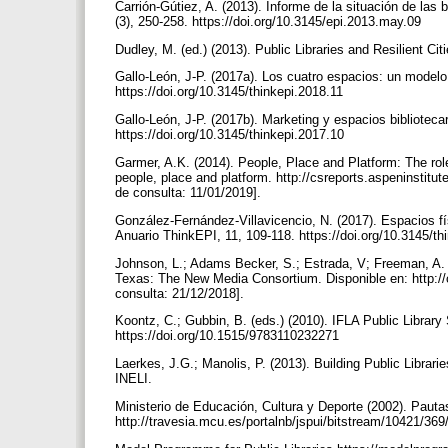
Carrión-Gútiez, A. (2013). Informe de la situación de las 
(3), 250-258. https://doi.org/10.3145/epi.2013.may.09
Dudley, M. (ed.) (2013). Public Libraries and Resilient C
Gallo-León, J-P. (2017a). Los cuatro espacios: un modelo p
https://doi.org/10.3145/thinkepi.2018.11
Gallo-León, J-P. (2017b). Marketing y espacios bibliotec
https://doi.org/10.3145/thinkepi.2017.10
Garmer, A.K. (2014). People, Place and Platform: The role o
people, place and platform. http://csreports.aspeninstitut
de consulta: 11/01/2019].
González-Fernández-Villavicencio, N. (2017). Espacios fís
Anuario ThinkEPI, 11, 109-118. https://doi.org/10.3145/t
Johnson, L.; Adams Becker, S.; Estrada, V; Freeman, A. 
Texas: The New Media Consortium. Disponible en: http:/
consulta: 21/12/2018].
Koontz, C.; Gubbin, B. (eds.) (2010). IFLA Public Library
https://doi.org/10.1515/9783110232271
Laerkes, J.G.; Manolis, P. (2013). Building Public Librar
INELI.
Ministerio de Educación, Cultura y Deporte (2002). Pautas 
http://travesia.mcu.es/portalnb/jspui/bitstream/10421/36