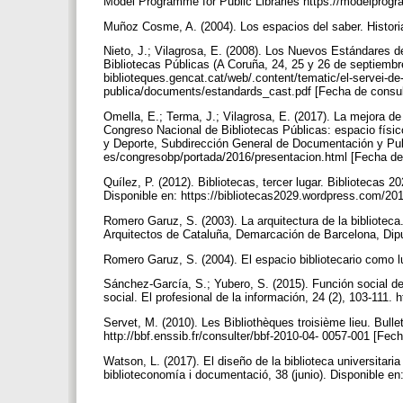
Model Programme for Public Libraries https://modelprog
Muñoz Cosme, A. (2004). Los espacios del saber. Historia 
Nieto, J.; Vilagrosa, E. (2008). Los Nuevos Estándares d
Bibliotecas Públicas (A Coruña, 24, 25 y 26 de septiembre
biblioteques.gencat.cat/web/.content/tematic/el-servei-de-b
publica/documents/estandards_cast.pdf [Fecha de consul
Omella, E.; Terma, J.; Vilagrosa, E. (2017). La mejora de
Congreso Nacional de Bibliotecas Públicas: espacio físico
y Deporte, Subdirección General de Documentación y Pub
es/congresobp/portada/2016/presentacion.html [Fecha de
Quílez, P. (2012). Bibliotecas, tercer lugar. Bibliotecas 2
Disponible en: https://bibliotecas2029.wordpress.com/201
Romero Garuz, S. (2003). La arquitectura de la bibliotec
Arquitectos de Cataluña, Demarcación de Barcelona, Dipu
Romero Garuz, S. (2004). El espacio bibliotecario como l
Sánchez-García, S.; Yubero, S. (2015). Función social de
social. El profesional de la información, 24 (2), 103-111.
Servet, M. (2010). Les Bibliothèques troisième lieu. Bulle
http://bbf.enssib.fr/consulter/bbf-2010-04- 0057-001 [Fec
Watson, L. (2017). El diseño de la biblioteca universitaria
biblioteconomía i documentació, 38 (junio). Disponible en