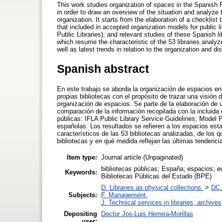
This work studies organization of spaces in the Spanish P
in order to draw an overview of the situation and analyze t
organization. It starts from the elaboration of a checklist 
that included in accepted organization models for public 
Public Libraries); and relevant studies of these Spanish li
which resume the characteristic of the 53 libraries analyzed
well as latest trends in relation to the organization and di
Spanish abstract
En este trabajo se aborda la organización de espacios en 
propias bibliotecas con el propósito de trazar una visión 
organización de espacios. Se parte de la elaboración de u
comparación de la información recopilada con la incluida
públicas: IFLA Public Library Service Guidelines; Model 
españolas. Los resultados se refieren a los espacios est
característicos de las 53 bibliotecas analizadas, de los 
bibliotecas y en qué medida reflejan las últimas tendencia
Item type:
Journal article (Unpaginated)
bibliotecas públicas; España; espacios; edi
Keywords:
Bibliotecas Públicas del Estado (BPE)
D. Libraries as physical collections.
>
DC. 
Subjects:
F. Management.
J. Technical services in libraries, archiv
Depositing
Doctor Jos-Luis Herrera-Morillas
user: