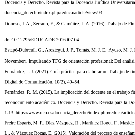
Docencia y Derecho. Revista para la Docencia Jurídica Universitaria
docencia_derecho/index.php/reduca/article/view/93
Donoso, J. A., Serrano, F., & Camúñez, J. A. (2016). Trabajo de Fi
doi:10.12795/EDUCADE.2016.i07.04
Estapé-Dubreuil, G., Aroztégui, J. P., Tomás, M. J. E., Ayuso, M. J
November). Impulsando TFG de orientación profesional: Del anális
Fernández, J. J. (2021). Guía práctica para elaborar un Trabajo de f
Digital de Comunicación, 10(2), 49–54.
Fernández, R. M. (2015). La implicación del docente en el trabajo f
reconocimiento académico. Docencia y Derecho, Revista para la Doce
1-13. https://www.uco.es/docencia_derecho/index.php/reduca/articl
Freire Esparís, M. P., Díaz Vázquez, R., Martínez Roget, F., Maside
L., & Vázquez Rozas, E. (2015). Valoración del proceso de enseñanz