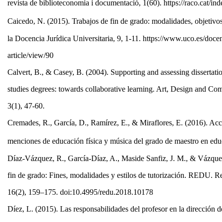
revista de biblioteconomia i documentació, 1(60). https://raco.cat/i
Caicedo, N. (2015). Trabajos de fin de grado: modalidades, objetivo
la Docencia Jurídica Universitaria, 9, 1-11. https://www.uco.es/doc
article/view/90
Calvert, B., & Casey, B. (2004). Supporting and assessing dissertati
studies degrees: towards collaborative learning. Art, Design and C
3(1), 47-60.
Cremades, R., García, D., Ramírez, E., & Miraflores, E. (2016). Acci
menciones de educación física y música del grado de maestro en ed
Díaz-Vázquez, R., García-Díaz, A., Maside Sanfiz, J. M., & Vázque
fin de grado: Fines, modalidades y estilos de tutorización. REDU. R
16(2), 159–175. doi:10.4995/redu.2018.10178
Díez, L. (2015). Las responsabilidades del profesor en la dirección d