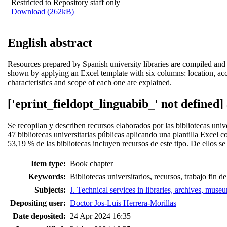
Restricted to Repository staff only
Download (262kB)
English abstract
Resources prepared by Spanish university libraries are compiled and de
shown by applying an Excel template with six columns: location, acce
characteristics and scope of each one are explained.
['eprint_fieldopt_linguabib_' not defined]
Se recopilan y describen recursos elaborados por las bibliotecas univer
47 bibliotecas universitarias públicas aplicando una plantilla Excel 
53,19 % de las bibliotecas incluyen recursos de este tipo. De ellos se
Item type:
Book chapter
Keywords:
Bibliotecas universitarios, recursos, trabajo fin d
Subjects:
J. Technical services in libraries, archives, muse
Depositing user:
Doctor Jos-Luis Herrera-Morillas
Date deposited:
24 Apr 2024 16:35