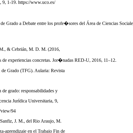
, 9, 1-19. https://www.uco.es/
n de Grado a Debate entre los profe�sores del Área de Ciencias Socia
. M., & Cebrián, M. D. M. (2016,
is de experiencias concretas. Jor�nadas RED-U, 2016, 11–12.
in de Grado (TFG). Aularia: Revista
in de grado: responsabilidades y
ncia Jurídica Universitaria, 9,
e/view/94
 Sanfiz, J. M., del Rio Araujo, M.
a-aprendizaje en el Trabajo Fin de