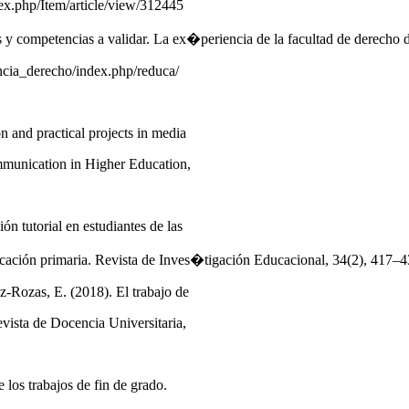
ndex.php/Item/article/view/312445
s y competencias a validar. La ex�periencia de la facultad de derecho
encia_derecho/index.php/reduca/
on and practical projects in media
ommunication in Higher Education,
ón tutorial en estudiantes de las
ucación primaria. Revista de Inves�tigación Educacional, 34(2), 417–
z-Rozas, E. (2018). El trabajo de
evista de Docencia Universitaria,
e los trabajos de fin de grado.