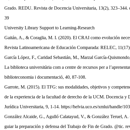
Grado. REDU. Revista de Docencia Universitaria, 13(2), 323–344.
39
University Library Support to Learning-Research
Gaitán, A., & Coraglia, M. I. (2020). El CRAI como evolución necesar
Revista Latinoamericana de Educación Comparada: RELEC, 11(17)
García López, F., Caridad Sebastián, M., Marzal García-Quismondo
La biblioteca universitària com a centre de recursos per a l’aprenenta
biblioteconomia i documentació, 40, 87-108.
Garrote, M. (2015). El TFG: sus modalidades, objetivos y competenci
de la experiencia de la facultad de derecho de la UCM. Docencia y 
Jurídica Universitaria, 9, 1-14. https://helvia.uco.es/xmlui/handle/
González Alcaide, G., Agulló Calatayud, V., & González Teruel, A. 
guiar la preparación y defensa del Trabajo de Fin de Grado. @tic. re