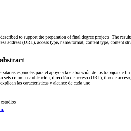
scribed to support the preparation of final degree projects. The results 
ss address (URL), access type, name/format, content type, content struc
 abstract
sitarias españolas para el apoyo a la elaboración de los trabajos de fin 
con seis columnas: ubicación, dirección de acceso (URL), tipo de acceso
 explican las características y alcance de cada uno.
e estudios
um.