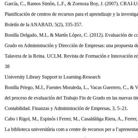
García, C., Ramos Simón, L.F., & Zornoza Boy, J. (2007). CRAI-
Planificación de centros de recursos para el aprendizaje y la invest
Boletín de la ANABAD, 5(2), 335-357.
Bonilla Delgado, M.I., & Martín López, C. (2012). Evaluación de c
Grado en Administración y Dirección de Empresas: una propuesta de
Talavera de la Reina. UCLM. Revista de Formación e Innovación edu
38
University Library Support to Learning-Research
Bonilla Priego, M.J., Fuentes Moraleda, L., Vacas Guerrero, C., & V
del proceso de evaluación del Trabajo Fin de Grado en las nuevas ti
Contabilidad. Finanzas y Administración de Empresas, 3, 5–21.
Cabo i Rigol, M., Espinós i Ferrer, M., Casaldàliga Riera, A., Ferrer
La biblioteca universitària com a centre de recursos per a l’aprenenta