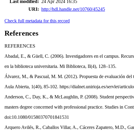
Last modified:
24 Apr 2024 16:35
URI:
http://hdl.handle.net/10760/45245
Check full metadata for this record
References
REFERENCES
Abadal, E., & Güell, C. (2006). Investigadores en el campus. Recurso
en la biblioteca universitaria. Mi Biblioteca, II(4), 128–135.
Álvarez, M., & Pascual, M. M. (2012). Propuesta de evaluación del 
Aula Abierta, 1(40), 85-102. https://dialnet.unirioja.es/servlet/arti
Anderson, C., Day, K., & McLaughlin, P. (2008). Student perspective
masters degree concerned with professional practice. Studies in Con
doi:10.1080/01580370701841531
Arquero Avilés, R., Caballos Villar, A., Cáceres Zapatero, M.D., 