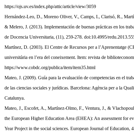
https://ojs.uv.es/index.php/attic/article/view/3059
Hernández-Leo, D., Moreno Oliver, V., Camps, I., Clarisó, R., Mar
& Melero, J. (2013). Implementación de buenas prácticas en los tra
de Docencia Universitaria, (11), 259-278. doi:10.4995/redu.2013.5
Martínez, D. (2003). El Centre de Recursos per a l’Aprenentatge (
universitària en l’era del coneixement. Item: revista de bibliotecono
https://www.cobdc.org/publica/item/item35.html
Mateo, J. (2009). Guía para la evaluación de competencias en el trab
de las ciencias sociales y jurídicas. Barcelona: Agència per a la Qual
Catalunya.
Mateo, J., Escofet, A., Martínez‐Olmo, F., Ventura, J., & Vlachopou
the European Higher Education Area (EHEA): An assessment for eva
Year Project in the social sciences. European Journal of Education,