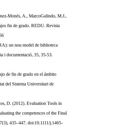
tínez-Monés, A., MarcoGalindo, M.J.,
bajos fin de grado. REDU. Revista
556
CRA): un nou model de biblioteca
mia i documentació, 35, 35-53.
ajo de fin de grado en el ámbito
itat del Sistema Universitari de
los, D. (2012). Evaluation Tools in
luating the competences of the Final
 47(3), 435–447. doi:10.1111/j.1465-