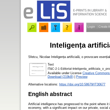
Login
Create 
Inteligența artifi
Sfetcu, Nicolae
Inteligența artificială, o provocare esenția
Text
IT&C-2-1-Editorial-Inteligenta_artificiala_o_p
Available under License
Creative Commons A
Download (219kB)
|
Preview
Alternative locations:
https://doi.org/10.58679/IT30677
English abstract
Artificial intelligence has progressed to the point where 
economy, with a significant impact on our private, social