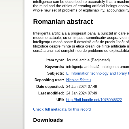
intelligence can be described so accurately that a machi
the mind and the ethics of creating artificial beings endowe
whole new set of problems of explainability, accountability
Romanian abstract
Inteligența artificială a progresat până la punctul în car
moderne actuale, cu un impact semnificativ asupra vieții n
inteligența umană poate fi descrisă atât de precis încât 
filozofice despre minte și etica creării de ființe artificial
sursă a unui set complet nou de probleme de explicabilitat
Item type:
Journal article (Paginated)
Keywords:
inteligența artificială, inteligența uma
Subjects:
L. Information technology and library
Depositing user:
Nicolae Sfetcu
Date deposited:
24 Jan 2024 07:49
Last modified:
24 Jan 2024 07:49
URI:
http://hdl.handle.net/10760/45322
Check full metadata for this record
Downloads