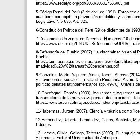
https://www.redalyc.org/pdf/2050/205027536005.pdf
5-Código Penal del Perú (3 de abril de 1991). Establece e
cual tiene por objeto la prevención de delitos y faltas 
Legislativo N.o 635. Art. 323.
6-Constitución Política del Perú (29 de diciembre de 199
7-Declaración Universal de Derechos Humanos (10 de dici
https://www.ohchr.org/EN/UDHR/Documents/UDHR_Trans
8-Defensoría del Pueblo (2007). La discriminación en el 
Pueblo.
https://centroderecursos.cultura.pe/sites/default/fi
rmatividad%20y%20tareas%20pendientes.pdf
9-González, María; Aguilera, Alcira; Torres, Alfonso (201
y movimientos sociales. En Claudia Piedrahita; Álvaro D
política: debates latinoamericanos (pp. 49-70). Universid
10-Grosfoguel, Ramón. (2009). Izquierdas e izquierdas otr
transmoderno de la nuevas izquierdas descoloniales. Tabu
https://revistas.unicolmayor.edu.co/index.php/tabularasa
11-Habermas, Jürgen (2007). Ciencia y técnica como “ide
12-Hernández, Roberto; Fernández, Carlos; Baptista, Mar
Editores.
13-Herrera, Olivia; Gallego, Teresita (2005). El lenguaje o
y primaria. Editorial Universidad de Antioquia.