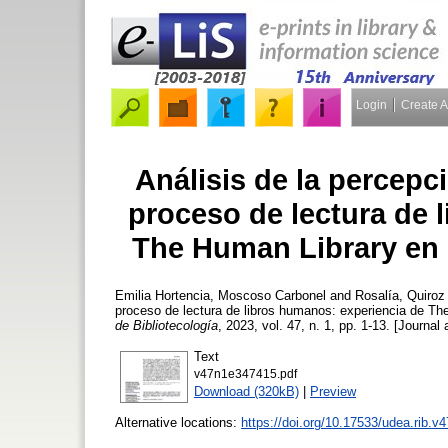
Login
Create 
Análisis de la percepc
proceso de lectura de 
The Human Library en l
Emilia Hortencia, Moscoso Carbonel
and
Rosalía, Quiroz
proceso de lectura de libros humanos: experiencia de The
de Bibliotecología
, 2023, vol. 47, n. 1, pp. 1-13. [Journal 
Text
v47n1e347415.pdf
Download (320kB)
|
Preview
Alternative locations:
https://doi.org/10.17533/udea.rib.