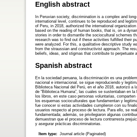
English abstract
In Peruvian society, discrimination is a complex and long-
international level, continues to be reproduced and legitim
of Peru, in 2018, authorized the international organizati
based on the reading of human books, that is, on a dynam
stories in order to dismantle the sociocultural schemes th
research was to find out if these activities fulfilled their
were analyzed. For this, a qualitative descriptive study 
from the straussian and constructivist approach. The res
beliefs, ideas, and stigmas that contribute to perpetuate 
Spanish abstract
En la sociedad peruana, la discriminación es una problem
nacional e internacional, se sigue reproduciendo y legitim
Biblioteca Nacional del Perú, en el año 2018, autorizó a 
de “Biblioteca Humana”, las cuales se sustentaban en la 
los libros, en este caso personas voluntarias, comparten 
los esquemas socioculturales que fundamentan y legitiman
fue conocer si estas actividades cumplieron con su finali
usuarios respecto al proceso de lectura. Para ello, se real
fundamentada; además, se privilegiaron algunas contribuc
demuestran que el proceso de lectura contrarresta prejuic
y asegurar prácticas discriminatorias.
Item type:
Journal article (Paginated)