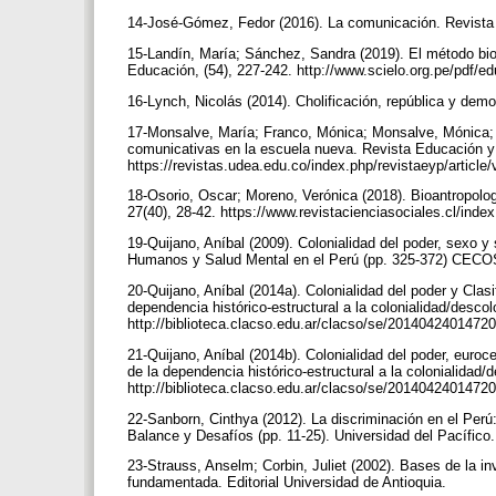
14-José-Gómez, Fedor (2016). La comunicación. Revista 
15-Landín, María; Sánchez, Sandra (2019). El método biog
Educación, (54), 227-242. http://www.scielo.org.pe/pdf/
16-Lynch, Nicolás (2014). Cholificación, república y dem
17-Monsalve, María; Franco, Mónica; Monsalve, Mónica; B
comunicativas en la escuela nueva. Revista Educación y
https://revistas.udea.edu.co/index.php/revistaeyp/articl
18-Osorio, Oscar; Moreno, Verónica (2018). Bioantropolog
27(40), 28-42. https://www.revistacienciasociales.cl/inde
19-Quijano, Aníbal (2009). Colonialidad del poder, sexo 
Humanos y Salud Mental en el Perú (pp. 325-372) CE
20-Quijano, Aníbal (2014a). Colonialidad del poder y Clasi
dependencia histórico-estructural a la colonialidad/descol
http://biblioteca.clacso.edu.ar/clacso/se/2014042401472
21-Quijano, Aníbal (2014b). Colonialidad del poder, euroc
de la dependencia histórico-estructural a la colonialidad/
http://biblioteca.clacso.edu.ar/clacso/se/2014042401472
22-Sanborn, Cinthya (2012). La discriminación en el Perú
Balance y Desafíos (pp. 11-25). Universidad del Pacífico
23-Strauss, Anselm; Corbin, Juliet (2002). Bases de la inv
fundamentada. Editorial Universidad de Antioquia.