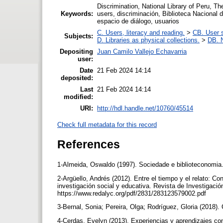
Discrimination, National Library of Peru, T
Keywords:
users, discriminación, Biblioteca Nacional 
espacio de diálogo, usuarios
C. Users, literacy and reading.
>
CB. User s
Subjects:
D. Libraries as physical collections.
>
DB. N
Depositing
Juan Camilo Vallejo Echavarria
user:
Date
21 Feb 2024 14:14
deposited:
Last
21 Feb 2024 14:14
modified:
URI:
http://hdl.handle.net/10760/45514
Check full metadata for this record
References
1-Almeida, Oswaldo (1997). Sociedade e biblioteconomia.
2-Argüello, Andrés (2012). Entre el tiempo y el relato: Co
investigación social y educativa. Revista de Investigació
https://www.redalyc.org/pdf/2831/283123579002.pdf
3-Bernal, Sonia; Pereira, Olga; Rodríguez, Gloria (2018
4-Cerdas, Evelyn (2013). Experiencias y aprendizajes con