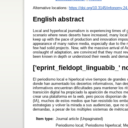
Alternative locations:
https://doi.org/10.3145/infonomy.24
English abstract
Local and hyperlocal journalism is experiencing times of gr
scenario where news deserts have increased, many local m
keep up with the pace of production and innovation impose
appearance of many native media, especially due to the r
few had solid projects. Now, with the massive arrival of Ar
onslaught of adaptation, are convinced that they must rev
been known in depth or understood their needs and demand
['eprint_fieldopt_linguabib_' n
El periodismo local e hiperlocal vive tiempos de grandes
donde han aumentado los desiertos informativos, han d
informativos encuentran dificultades para mantener los r
transición digital ha propiciado la aparición de muchos me
crear una plataforma en la web, pero pocos disponían de pr
(IA), muchos de estos medios que han resistido los emb
estrategias y volver la mirada a sus audiencias, que no
demandas, a pesar de los múltiples sistemas de métrica
Item type:
Journal article (Unpaginated)
Periodismo local; Periodismo hiperlocal; M