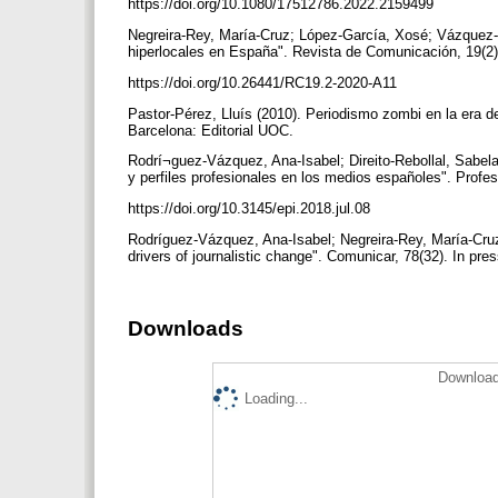
https://doi.org/10.1080/17512786.2022.2159499
Negreira-Rey, María-Cruz; López-García, Xosé; Vázquez-H
hiperlocales en España". Revista de Comunicación, 19(2
https://doi.org/10.26441/RC19.2-2020-A11
Pastor-Pérez, Lluís (2010). Periodismo zombi en la era de l
Barcelona: Editorial UOC.
Rodrí¬guez-Vázquez, Ana-Isabel; Direito-Rebollal, Sabel
y perfiles profesionales en los medios españoles". Profes
https://doi.org/10.3145/epi.2018.jul.08
Rodríguez-Vázquez, Ana-Isabel; Negreira-Rey, María-Cruz
drivers of journalistic change". Comunicar, 78(32). In pre
Downloads
Download
Loading...