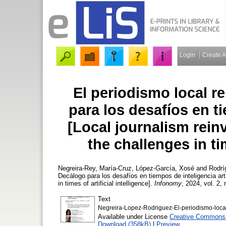
Login
Create 
El periodismo local r
para los desafíos en ti
[Local journalism rein
the challenges in tim
Negreira-Rey, María-Cruz
,
López-García, Xosé
and
Rodrí
Decálogo para los desafíos en tiempos de inteligencia arti
in times of artificial intelligence].
Infonomy
, 2024, vol. 2, 
Text
Negreira-Lopez-Rodriguez-El-periodismo-local
Available under License
Creative Commons A
Download (358kB)
|
Preview