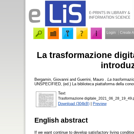
Login
Create 
La trasformazione digit
introdu
Bergamin, Giovanni
and
Guerrini, Mauro
.
La trasformazio
UNSPECIFIED, (ed.) La biblioteca piattaforma della conos
Text
Trasformazione digitale_2021_06_28_19_49.
Download (304kB)
|
Preview
English abstract
If we want continue to develop satisfactory living condition