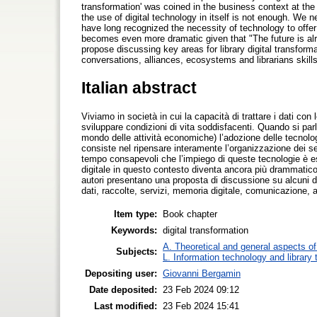
transformation' was coined in the business context at the
the use of digital technology in itself is not enough. We n
have long recognized the necessity of technology to offer i
becomes even more dramatic given that "The future is alre
propose discussing key areas for library digital transformat
conversations, alliances, ecosystems and librarians skills
Italian abstract
Viviamo in società in cui la capacità di trattare i dati c
sviluppare condizioni di vita soddisfacenti. Quando si parl
mondo delle attività economiche) l’adozione delle tecnolog
consiste nel ripensare interamente l’organizzazione dei serv
tempo consapevoli che l’impiego di queste tecnologie è esse
digitale in questo contesto diventa ancora più drammatico da
autori presentano una proposta di discussione su alcuni domi
dati, raccolte, servizi, memoria digitale, comunicazione,
Item type:
Book chapter
Keywords:
digital transformation
A. Theoretical and general aspects of 
Subjects:
L. Information technology and library
Depositing user:
Giovanni Bergamin
Date deposited:
23 Feb 2024 09:12
Last modified:
23 Feb 2024 15:41