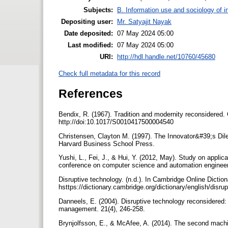
Subjects:
B. Information use and sociology of i
Depositing user:
Mr. Satyajit Nayak
Date deposited:
07 May 2024 05:00
Last modified:
07 May 2024 05:00
URI:
http://hdl.handle.net/10760/45680
Check full metadata for this record
References
Bendix, R. (1967). Tradition and modernity reconsidered. 
http://doi:10.1017/S0010417500004540
Christensen, Clayton M. (1997). The Innovator&#39;s D
Harvard Business School Press.
Yushi, L., Fei, J., & Hui, Y. (2012, May). Study on applic
conference on computer science and automation engineer
Disruptive technology. (n.d.). In Cambridge Online Dicti
hsttps://dictionary.cambridge.org/dictionary/english/disr
Danneels, E. (2004). Disruptive technology reconsidered: 
management. 21(4), 246-258.
Brynjolfsson, E., & McAfee, A. (2014). The second machine