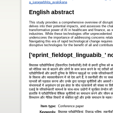
a_saragarbhita_avalokana
English abstract
This study provides a comprehensive overview of disruptiv
delves into their potential impacts, and assesses the cha
transformative power of AI in healthcare and finance, as we
industries. While these technologies offer unprecedented p
underscores the importance of addressing concerns related
Navigating this era of rapid technological change require
disruptive technologies for the benefit of all and contribut
['eprint_fieldopt_linguabib_' n
विघातक प्रौद्योगिकियां (डिसरप्टिव टेक्नोलॉजी) तेजी से हमारी दुनिया को ब
को मौलिक रूप से बदलने और लोगों के काम काज करने के नए तरीकों को पे
प्रौद्योगिकियों और हमारी दुनिया के विभिन्न पहलुओं पर उनके परिवर्तनका
के विकास और व्यावसायीकरण में जो देश आगे हैं, वे तकनीकी तौर पर सबसे
प्रभावों की पड़ताल करना और उनके द्वारा प्रस्तुत चुनौतियों और अवसरों
संभावनाओं में अनुसंधान एवं इस क्षेत्र के शोध प्रकाशनों की संख्या पर विशेष
एआई के परिवर्तनकारी सामर्थ्य के साथ-साथ उद्योगों में सुरक्षित लेनदेन क
हालांकि ये प्रौद्योगिकियां वैश्विक चुनौतियों का समाधान करने और जीवन को
विस्थापन और नैतिक विचारों से संबंधित मुद्दों और इनके समाधान के महत्व
Item type:
Conference paper
Keywords:
विघातक प्रौ‌द्योगिकियां, टिकाऊ भविष्य, तकनीक