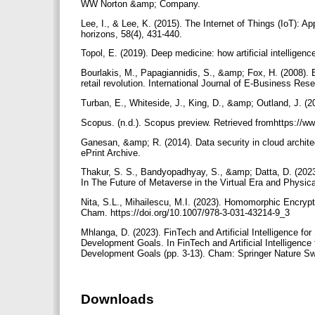
WW Norton &amp; Company.
Lee, I., & Lee, K. (2015). The Internet of Things (IoT): A
horizons, 58(4), 431-440.
Topol, E. (2019). Deep medicine: how artificial intellig
Bourlakis, M., Papagiannidis, S., &amp; Fox, H. (2008). E
retail revolution. International Journal of E-Business Res
Turban, E., Whiteside, J., King, D., &amp; Outland, J. (
Scopus. (n.d.). Scopus preview. Retrieved fromhttps:/
Ganesan, &amp; R. (2014). Data security in cloud architec
ePrint Archive.
Thakur, S. S., Bandyopadhyay, S., &amp; Datta, D. (2023)
In The Future of Metaverse in the Virtual Era and Physica
Nita, S.L., Mihailescu, M.I. (2023). Homomorphic Encryp
Cham. https://doi.org/10.1007/978-3-031-43214-9_3
Mhlanga, D. (2023). FinTech and Artificial Intelligence 
Development Goals. In FinTech and Artificial Intelligenc
Development Goals (pp. 3-13). Cham: Springer Nature Sw
Downloads