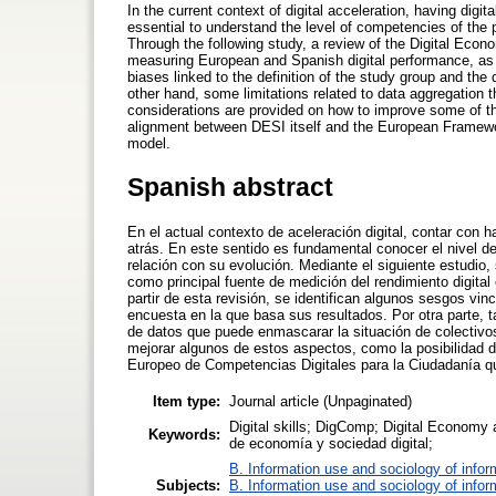
In the current context of digital acceleration, having digita
essential to understand the level of competencies of the p
Through the following study, a review of the Digital Eco
measuring European and Spanish digital performance, as w
biases linked to the definition of the study group and the 
other hand, some limitations related to data aggregation t
considerations are provided on how to improve some of th
alignment between DESI itself and the European Framewor
model.
Spanish abstract
En el actual contexto de aceleración digital, contar con 
atrás. En este sentido es fundamental conocer el nivel 
relación con su evolución. Mediante el siguiente estudio,
como principal fuente de medición del rendimiento digital
partir de esta revisión, se identifican algunos sesgos vinc
encuesta en la que basa sus resultados. Por otra parte, t
de datos que puede enmascarar la situación de colectivo
mejorar algunos de estos aspectos, como la posibilidad 
Europeo de Competencias Digitales para la Ciudadanía 
Item type:
Journal article (Unpaginated)
Digital skills; DigComp; Digital Economy a
Keywords:
de economía y sociedad digital;
B. Information use and sociology of infor
Subjects:
B. Information use and sociology of infor