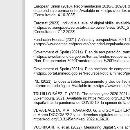
European Union (2018). Recomendación 2018/C 189/01 de
el aprendizaje permanente. Available in: <https://eur
[Consultation: 4-10-2023]
Eurostat (2023). Individuals level of digital skills. Availabl
<https://ec.europa.eu/eurostat/databrowser/view/ISOC
[Consultation: 7-12-2023]
Fundación Foessa (2021). Análisis y perspectivas 2021. 
<https://www.caritas.es/producto/sociedad-expulsada-der
Government of Spain (2021a). Plan de recuperación, transf
<https://www.lamoncloa.gob.es/temas/fondos-recuperac
Plan_Recuperacion_%20Transformacion_%20Resiliencia.
Government of Spain (2021b). Plan nacional de competenci
<https://portal.mineco.gob.es/RecursosNoticia/mineco/pr
INE (2021). Encuesta sobre Equipamiento y Uso de Tecn
Informe metodológico. Available in: <https://www.ine.es
TRUJILLO-SÁEZ, F. (2021). The school year 2020-2021 in
Luxembourg, 2021. Available in: https://dx.doi.org/10.2
España tras la pandemia de COVID-19: la opinión de la 
VERA-BACETA, M.A.; NAVARRO, G. and GÓMEZ-HERNÁNDEZ
el Marco DIGCOMP2.2 y los derechos digitales de la ciuda
https://doi.org/10.3145/thinkepi.2022.e16a19.
VUORIKARI, R. et al. (2022). Measuring Digital Skills acros