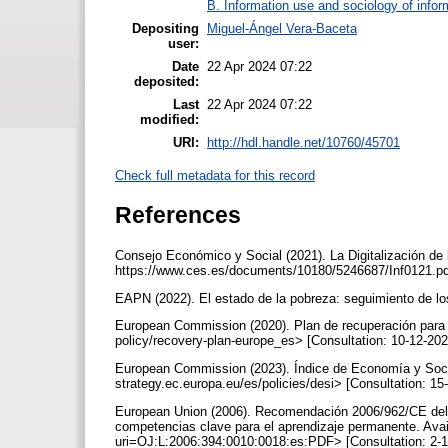
B. Information use and sociology of infor
Depositing
Miguel-Ángel Vera-Baceta
user:
Date
22 Apr 2024 07:22
deposited:
Last
22 Apr 2024 07:22
modified:
URI:
http://hdl.handle.net/10760/45701
Check full metadata for this record
References
Consejo Económico y Social (2021). La Digitalización de 
https://www.ces.es/documents/10180/5246687/Inf0121.pd
EAPN (2022). El estado de la pobreza: seguimiento de l
European Commission (2020). Plan de recuperación para E
policy/recovery-plan-europe_es> [Consultation: 10-12-20
European Commission (2023). Índice de Economía y Socieda
strategy.ec.europa.eu/es/policies/desi> [Consultation: 1
European Union (2006). Recomendación 2006/962/CE del 
competencias clave para el aprendizaje permanente. Avail
uri=OJ:L:2006:394:0010:0018:es:PDF> [Consultation: 2-