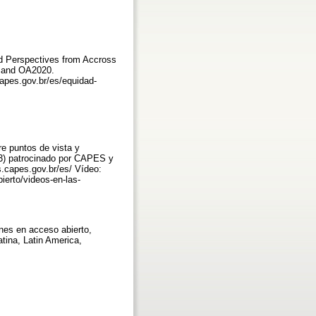
nd Perspectives from Accross
S and OA2020.
apes.gov.br/es/equidad-
re puntos de vista y
23) patrocinado por CAPES y
.capes.gov.br/es/ Vídeo:
ierto/videos-en-las-
nes en acceso abierto,
tina, Latin America,