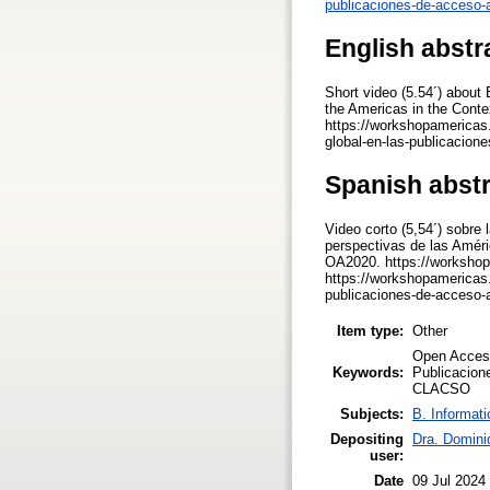
publicaciones-de-acceso-a
English abstr
Short video (5.54´) about
the Americas in the Con
https://workshopamericas.
global-en-las-publicacion
Spanish abst
Video corto (5,54´) sobre 
perspectivas de las Améri
OA2020. https://workshop
https://workshopamericas.
publicaciones-de-acceso-a
Item type:
Other
Open Access
Keywords:
Publicacion
CLACSO
Subjects:
B. Informati
Depositing
Dra. Domini
user:
Date
09 Jul 2024