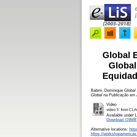
Global 
Global
Equidad
Babini, Dominique
Global
Global na Publicação em 
Video
video 5´ from C
Available under 
Download (19MB
Alternative locations:
http
https://workshopamericas.