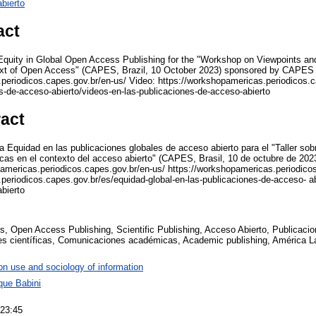
bierto
act
 Equity in Global Open Access Publishing for the "Workshop on Viewpoints a
text of Open Access" (CAPES, Brazil, 10 October 2023) sponsored by CAPE
periodicos.capes.gov.br/en-us/ Video: https://workshopamericas.periodicos.c
es-de-acceso-abierto/videos-en-las-publicaciones-de-acceso-abierto
ract
la Equidad en las publicaciones globales de acceso abierto para el "Taller sob
cas en el contexto del acceso abierto" (CAPES, Brasil, 10 de octubre de 20
americas.periodicos.capes.gov.br/en-us/ https://workshopamericas.periodicos
periodicos.capes.gov.br/es/equidad-global-en-las-publicaciones-de-acceso- ab
bierto
, Open Access Publishing, Scientific Publishing, Acceso Abierto, Publicacio
es científicas, Comunicaciones académicas, Academic publishing, América La
on use and sociology of information
que Babini
 23:45