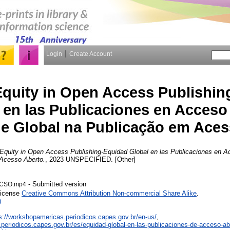
Login
Create Account
Equity in Open Access Publishi
 en las Publicaciones en Acceso 
e Global na Publicação em Aces
 Equity in Open Access Publishing-Equidad Global en las Publicaciones en A
Acesso Aberto.
, 2023 UNSPECIFIED. [Other]
- Submitted version
LACSO.mp4
License
Creative Commons Attribution Non-commercial Share Alike
.
)
s://workshopamericas.periodicos.capes.gov.br/en-us/
,
periodicos.capes.gov.br/es/equidad-global-en-las-publicaciones-de-acceso-abi