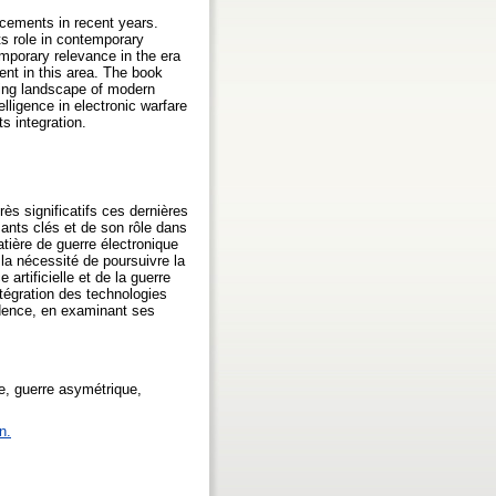
ncements in recent years.
ts role in contemporary
emporary relevance in the era
ent in this area. The book
nging landscape of modern
elligence in electronic warfare
s integration.
ès significatifs ces dernières
ants clés et de son rôle dans
tière de guerre électronique
la nécessité de poursuivre la
artificielle et de la guerre
ntégration des technologies
vidence, en examinant ses
ve, guerre asymétrique,
n.