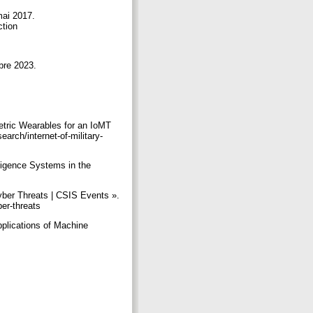
mai 2017.
ction
mbre 2023.
metric Wearables for an IoMT
rch/internet-of-military-
ligence Systems in the
yber Threats | CSIS Events ».
ber-threats
pplications of Machine