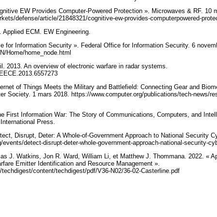
gnitive EW Provides Computer-Powered Protection ». Microwaves & RF. 10 
kets/defense/article/21848321/cognitive-ew-provides-computerpowered-prote
8. Applied ECM. EW Engineering.
e for Information Security ». Federal Office for Information Security. 6 nove
/EN/Home/home_node.html
il. 2013. An overview of electronic warfare in radar systems.
/TAEECE.2013.6557273
ternet of Things Meets the Military and Battlefield: Connecting Gear and Bio
 Society. 1 mars 2018. https://www.computer.org/publications/tech-news/resea
t
e First Information War: The Story of Communications, Computers, and Intel
International Press.
etect, Disrupt, Deter: A Whole-of-Government Approach to National Security C
g/events/detect-disrupt-deter-whole-government-approach-national-security-cy
olas J. Watkins, Jon R. Ward, William Li, et Matthew J. Thommana. 2022. « A
arfare Emitter Identification and Resource Management ».
/techdigest/content/techdigest/pdf/V36-N02/36-02-Casterline.pdf