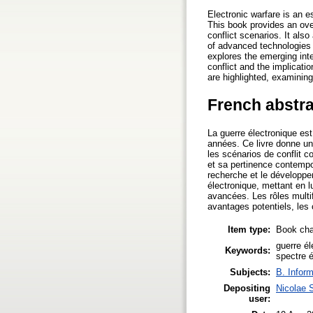
Electronic warfare is an 
This book provides an over
conflict scenarios. It als
of advanced technologies 
explores the emerging inte
conflict and the implicatio
are highlighted, examining
French abstra
La guerre électronique est
années. Ce livre donne un
les scénarios de conflit 
et sa pertinence contempo
recherche et le développeme
électronique, mettant en l
avancées. Les rôles multif
avantages potentiels, les 
Item type:
Book cha
guerre él
Keywords:
spectre 
Subjects:
B. Inform
Depositing
Nicolae 
user: