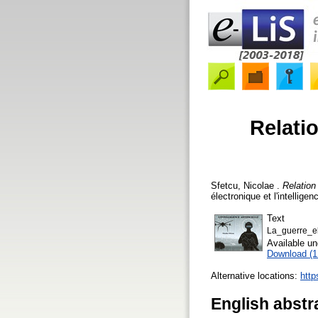
Relati
Sfetcu, Nicolae
.
Relation
électronique et l'intellige
Text
La_guerre_ele
Available u
Download (
Alternative locations:
http
English abstr