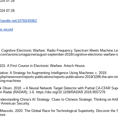
024 07:28
024 07:28
l.handle.net/10760/45962
is record
« Cognitive Electronic Warfare: Radio Frequency Spectrum Meets Machine Lea
ay.com/avionicsmagazine/august-september-2018/cognitive-electronic-warfare-
01: A First Course in Electronic Warfare. Artech House.
iative: A Strategy for Augmenting Intelligence Using Machines ». 2019.
php/newsroom/reports-publications/reports-publications-2019/3286-the-aim-initi
using-machines
rik Olsen. 2018. « A Neural Network Target Detector with Partial CA-CFAR Supe
 on Radar (RADAR), 1‑6. https://doi.org/10.1109/RADAR.2018.8557276
derstanding China’s AI Strategy: Clues to Chinese Strategic Thinking on Artifi
w American Security.
 Massolo. 2020. The Global Race for Technological Superiority. Discover the S
ioni.