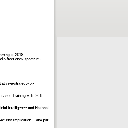
rning ». 2018.
radio-frequency-spectrum-
ative-a-strategy-for-
rvised Training ». In 2018
cial Intelligence and National
ecurity Implication. Édité par