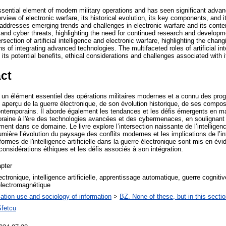
essential element of modern military operations and has seen significant adva
view of electronic warfare, its historical evolution, its key components, and i
o addresses emerging trends and challenges in electronic warfare and its cont
and cyber threats, highlighting the need for continued research and developm
rsection of artificial intelligence and electronic warfare, highlighting the cha
ns of integrating advanced technologies. The multifaceted roles of artificial int
 its potential benefits, ethical considerations and challenges associated with it
ct
 un élément essentiel des opérations militaires modernes et a connu des progr
 aperçu de la guerre électronique, de son évolution historique, de ses compos
contemporains. Il aborde également les tendances et les défis émergents en ma
raine à l'ère des technologies avancées et des cybermenaces, en soulignant 
nt dans ce domaine. Le livre explore l’intersection naissante de l’intelligence 
umière l’évolution du paysage des conflits modernes et les implications de l’i
ormes de l'intelligence artificielle dans la guerre électronique sont mis en é
considérations éthiques et les défis associés à son intégration.
pter
ectronique, intelligence artificielle, apprentissage automatique, guerre cogniti
électromagnétique
ation use and sociology of information
>
BZ. None of these, but in this sectio
Sfetcu