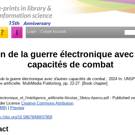
Login
Create Account
on de la guerre électronique avec
capacités de combat
 de la guerre électronique avec d'autres capacités de combat.
, 2024 In: UNSP
nce artificielle. MultiMedia Publishing, pp. 22-27. [Book chapter]
- Published ve
ctronique_et_l'intelligence_artificielle-Nicolae_Sfetcu-Apercu.pdf
nder License
Creative Commons Attribution
.
1MB)
|
Preview
s://doi.org/10.58679/MM37958
act