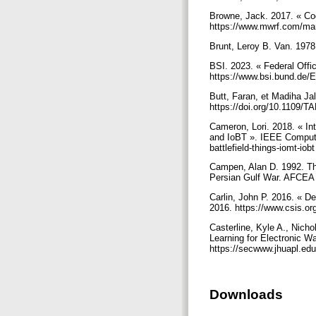
Browne, Jack. 2017. « Co
https://www.mwrf.com/mar
Brunt, Leroy B. Van. 197
BSI. 2023. « Federal Offic
https://www.bsi.bund.de
Butt, Faran, et Madiha Jal
https://doi.org/10.1109
Cameron, Lori. 2018. « In
and IoBT ». IEEE Computer
battlefield-things-iomt-iob
Campen, Alan D. 1992. Th
Persian Gulf War. AFCEA 
Carlin, John P. 2016. « D
2016. https://www.csis.or
Casterline, Kyle A., Nich
Learning for Electronic W
https://secwww.jhuapl.edu
Downloads