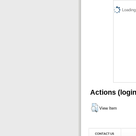
Loading.
Actions (logi
View Item