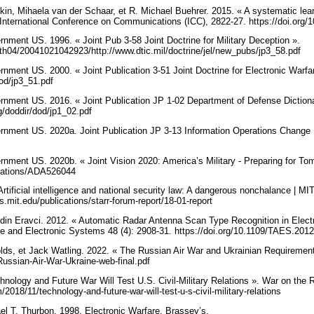
in, Mihaela van der Schaar, et R. Michael Buehrer. 2015. « A systematic lea
International Conference on Communications (ICC), 2822‑27. https://doi.org
nment US. 1996. « Joint Pub 3-58 Joint Doctrine for Military Deception ».
th04/20041021042923/http://www.dtic.mil/doctrine/jel/new_pubs/jp3_58.pdf
nment US. 2000. « Joint Publication 3-51 Joint Doctrine for Electronic Warfa
/dod/jp3_51.pdf
nment US. 2016. « Joint Publication JP 1-02 Department of Defense Dictiona
rg/doddir/dod/jp1_02.pdf
rnment US. 2020a. Joint Publication JP 3-13 Information Operations Chang
nment US. 2020b. « Joint Vision 2020: America’s Military - Preparing for To
/citations/ADA526044
tificial intelligence and national security law: A dangerous nonchalance | MIT
is.mit.edu/publications/starr-forum-report/18-01-report
ddin Eravci. 2012. « Automatic Radar Antenna Scan Type Recognition in Elect
e and Electronic Systems 48 (4): 2908‑31. https://doi.org/10.1109/TAES.20
lds, et Jack Watling. 2022. « The Russian Air War and Ukrainian Requirement
-Russian-Air-War-Ukraine-web-final.pdf
hnology and Future War Will Test U.S. Civil-Military Relations ». War on th
2018/11/technology-and-future-war-will-test-u-s-civil-military-relations
ael T. Thurbon. 1998. Electronic Warfare. Brassey’s.