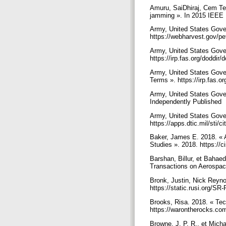
Amuru, SaiDhiraj, Cem Tek
jamming ». In 2015 IEEE 
Army, United States Gover
https://webharvest.gov/pe
Army, United States Gover
https://irp.fas.org/doddir
Army, United States Gover
Terms ». https://irp.fas.o
Army, United States Gove
Independently Published
Army, United States Gover
https://apps.dtic.mil/sti
Baker, James E. 2018. « Ar
Studies ». 2018. https://c
Barshan, Billur, et Bahae
Transactions on Aerospac
Bronk, Justin, Nick Reyno
https://static.rusi.org/SR
Brooks, Risa. 2018. « Tec
https://warontherocks.com/
Browne, J. P. R., et Mich