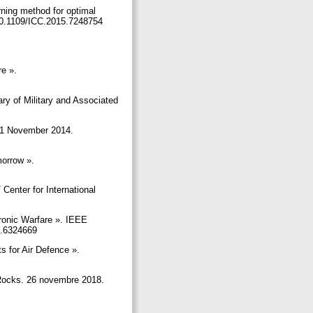
rning method for optimal
/10.1109/ICC.2015.7248754
re ».
ry of Military and Associated
e 1 November 2014.
morrow ».
 Center for International
ronic Warfare ». IEEE
12.6324669
s for Air Defence ».
e Rocks. 26 novembre 2018.