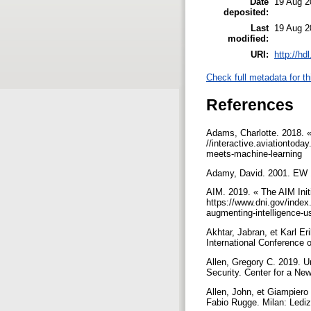
Date
19 Aug 2
deposited:
Last
19 Aug 2
modified:
URI:
http://hd
Check full metadata for th
References
Adams, Charlotte. 2018. 
//interactive.aviationtod
meets-machine-learning
Adamy, David. 2001. EW 1
AIM. 2019. « The AIM Init
https://www.dni.gov/index.
augmenting-intelligence-
Akhtar, Jabran, et Karl E
International Conference
Allen, Gregory C. 2019. Un
Security. Center for a Ne
Allen, John, et Giampiero
Fabio Rugge. Milan: Lediz