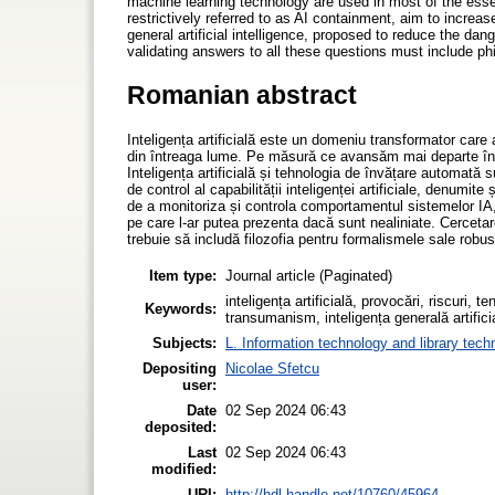
machine learning technology are used in most of the essen
restrictively referred to as AI containment, aim to increas
general artificial intelligence, proposed to reduce the d
validating answers to all these questions must include phi
Romanian abstract
Inteligența artificială este un domeniu transformator care a 
din întreaga lume. Pe măsură ce avansăm mai departe în 
Inteligența artificială și tehnologia de învățare automată su
de control al capabilității inteligenței artificiale, denumi
de a monitoriza și controla comportamentul sistemelor IA, i
pe care l-ar putea prezenta dacă sunt nealiniate. Cercetar
trebuie să includă filozofia pentru formalismele sale robus
Item type:
Journal article (Paginated)
inteligența artificială, provocări, riscuri, 
Keywords:
transumanism, inteligența generală artifici
Subjects:
L. Information technology and library tech
Depositing
Nicolae Sfetcu
user:
Date
02 Sep 2024 06:43
deposited:
Last
02 Sep 2024 06:43
modified:
URI:
http://hdl.handle.net/10760/45964