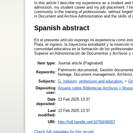
In this article I describe my experience as a student and
admission, my student career and my job placement. I high
community in the training of professionals, without forget
in Document and Archive Administration and the skills of 
Spanish abstract
En el presente artículo expongo mi experiencia como estu
Plata, el ingreso, la trayectoria estudiantil y la inserción
comunidad educativa en la formación de los profesionales,
Superior en Administración de Documentos y Archivos y
Item type:
Journal article (Paginated)
Patrimonio documental, Gestión documental
Keywords:
heritage, Document management, Archivist
Subjects:
G. Industry, profession and education.
>
GH
Depositing
Anuario sobre Bibliotecas Archivos y Muse
user:
Date
13 Feb 2025 13:37
deposited:
Last
13 Feb 2025 13:37
modified:
URI:
http://hdl.handle.net/10760/46007
Check full metadata for this record