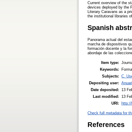
Current overview of the s
devices deployed by the Pr
Literary Caravans as a pri
the institutional libraries 
Spanish abst
Panorama actual del estad
marcha de dispositivos qu
formación docente y la for
abordaje de las coleccione
Item type:
Journa
Keywords:
Formac
Subjects:
C. Use
Depositing user:
Anuar
Date deposited:
13 Fe
Last modified:
13 Fe
URI:
http:/
Check full metadata for th
References