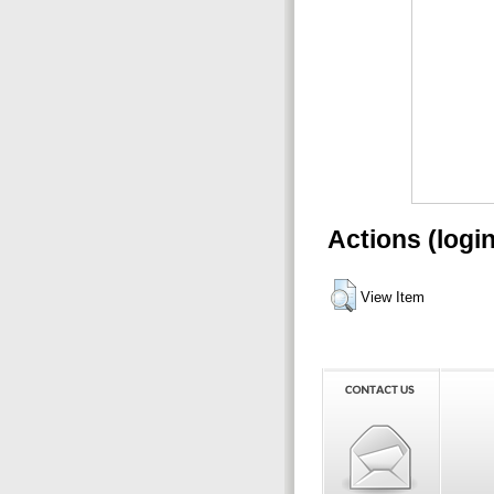
Actions (logi
View Item