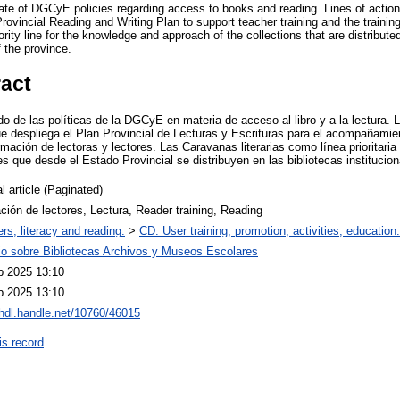
tate of DGCyE policies regarding access to books and reading. Lines of actio
ovincial Reading and Writing Plan to support teacher training and the training o
ority line for the knowledge and approach of the collections that are distribute
of the province.
ract
o de las políticas de la DGCyE en materia de acceso al libro y a la lectura. 
e despliega el Plan Provincial de Lecturas y Escrituras para el acompañamient
mación de lectoras y lectores. Las Caravanas literarias como línea prioritaria
s que desde el Estado Provincial se distribuyen en las bibliotecas institucion
l article (Paginated)
ión de lectores, Lectura, Reader training, Reading
rs, literacy and reading.
>
CD. User training, promotion, activities, education.
io sobre Bibliotecas Archivos y Museos Escolares
b 2025 13:10
b 2025 13:10
/hdl.handle.net/10760/46015
is record