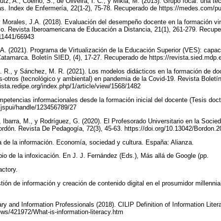
tz, A., Coelho, S., de Oliveira, I. C., y Mikla, M. (2013). Grupo focal: una t
vas. Index de Enfermería, 22(1-2), 75-78. Recuperado de https://medes.com/p
y Morales, J.A. (2018). Evaluación del desempeño docente en la formación virt
lo. Revista Iberoamericana de Educación a Distancia, 21(1), 261-279. Recup
e/11441/66943
L.A. (2021). Programa de Virtualización de la Educación Superior (VES): capac
atamarca. Boletín SIED, (4), 17-27. Recuperado de https://revista.sied.mdp.
E. R., y Sánchez, M. R. (2021). Los modelos didácticos en la formación de doc
-otros (tecnológico y ambiental) en pandemia de la Covid-19. Revista Boletín
ista.redipe.org/index.php/1/article/view/1568/1482
mpetencias informacionales desde la formación inicial del docente (Tesis doc
u/jspui/handle/123456789/27
, Ibarra, M., y Rodríguez, G. (2020). El Profesorado Universitario en la Soci
Bordón. Revista De Pedagogía, 72(3), 45-63. https://doi.org/10.13042/Bordon
ra de la información. Economía, sociedad y cultura. España: Alianza.
ipio de la infoxicación. En J. J. Fernández (Eds.), Más allá de Google (pp.
actory.
stión de información y creación de contenido digital en el prosumidor millennial
rary and Information Professionals (2018). CILIP Definition of Information Lit
news/421972/What-is-information-literacy.htm