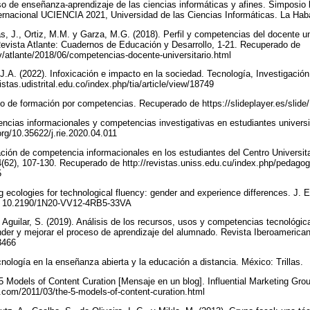
eso de enseñanza-aprendizaje de las ciencias informáticas y afines. Simposio 
nternacional UCIENCIA 2021, Universidad de las Ciencias Informáticas. La H
ias, J., Ortiz, M.M. y Garza, M.G. (2018). Perfil y competencias del docente 
ista Atlante: Cuadernos de Educación y Desarrollo, 1-21. Recuperado de
/atlante/2018/06/competencias-docente-universitario.html
J.A. (2022). Infoxicación e impacto en la sociedad. Tecnología, Investigación
stas.udistrital.edu.co/index.php/tia/article/view/18749
lo de formación por competencias. Recuperado de https://slideplayer.es/slid
ncias informacionales y competencias investigativas en estudiantes universi
.org/10.35622/j.rie.2020.04.011
ción de competencia informacionales en los estudiantes del Centro Universit
62), 107-130. Recuperado de http://revistas.uniss.edu.cu/index.php/pedagog
5
ng ecologies for technological fluency: gender and experience differences. J.
oi: 10.2190/1N20-VV12-4RB5-33VA
y Aguilar, S. (2019). Análisis de los recursos, usos y competencias tecnológic
nder y mejorar el proceso de aprendizaje del alumnado. Revista Iberoamerica
13466
cnología en la enseñanza abierta y la educación a distancia. México: Trillas.
5 Models of Content Curation [Mensaje en un blog]. Influential Marketing Gr
.com/2011/03/the-5-models-of-content-curation.html