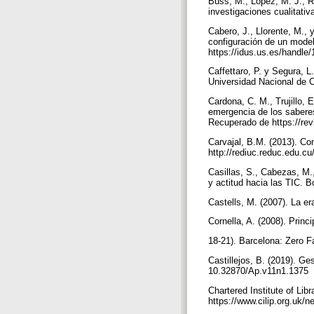
Buss, M., López, M. J., Ru
investigaciones cualitati
Cabero, J., Llorente, M., 
configuración de un mode
https://idus.us.es/handl
Caffettaro, P. y Segura, 
Universidad Nacional de C
Cardona, C. M., Trujillo, 
emergencia de los saberes
Recuperado de https://rev
Carvajal, B.M. (2013). Co
http://rediuc.reduc.edu.c
Casillas, S., Cabezas, M.
y actitud hacia las TIC. 
Castells, M. (2007). La e
Cornella, A. (2008). Princ
18-21). Barcelona: Zero F
Castillejos, B. (2019). Ge
10.32870/Ap.v11n1.1375
Chartered Institute of Lib
https://www.cilip.org.uk/