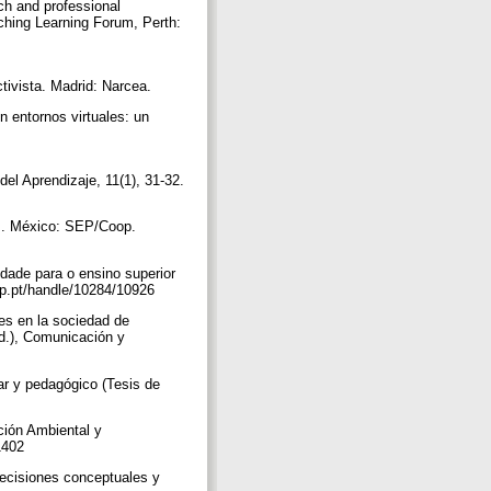
arch and professional
ching Learning Forum, Perth:
tivista. Madrid: Narcea.
n entornos virtuales: un
el Aprendizaje, 11(1), 31-32.
as. México: SEP/Coop.
idade para o ensino superior
ufp.pt/handle/10284/10926
es en la sociedad de
d.), Comunicación y
nar y pedagógico (Tesis de
ción Ambiental y
.1402
precisiones conceptuales y