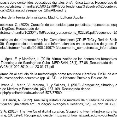
cias sobre contenidos educativos digitales en América Latina. Recuperado d
u.gob.pe/bitstream/handle/20.500.12799/4760/Tendencias%20sobre%20conten
a%20Latina.pdf?sequence=1&isAllowed=y
os de la teoría de la sintaxis. Madrid: Editorial Aguilar.
y Lopezosa, C. (2020). Curación de contenidos para periodistas: conceptos, es
po DigiDoc. Recuperado de
du/bitstream/handle/10230/43458/codina_curacontents_022020.pdf?sequence=
nologías de la Información y las Comunicaciones (CRUE-TIC) y Red de Biblio
9). Competencias informáticas e informacionales en los estudios de grado.
/xmlui/bitstream/handle/20.500.11967/49/documento_competencias_informatica
y
, López, E. y Martínez, I. (2019). Virtualización de los contenidos formativos
a-Tecnología de Santiago de Cuba. MEDISAN, 23(1), 77-88. Recuperado de
san/v23n1/1029-3019-san-23-01-77.pdf
ximación al estudio de la metodología como resultado científico. En N. de Arm
 la investigación educativa (pp. 41-51). La Habana: Pueblo y Educación.
Lizana, A., Marín, V., Moreno, J., y Salinas, J. (2013). Agregación, filtrado y 
sta de Medios y Educación, (42), 157-169. Recuperado desde
dex.php/pixel/article/download/61576/37589
. y Parron, N. (2022). Análise qualitativa de modelos de curadoria de conteúdo
gação Qualitativa em Educação: Avanços e Desafios, 12, 1-9. doi: 10.3636
A. (2015). The five Cs of digital curation: Supporting twenty-first-century te
aching, 10, 19-24. Recuperado desde http://insightjournal.park.edu/wp-content/