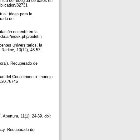
écnica de recogida de datos en
ublication/82731
ual: ideas para la
erado de
itación docente en la
edu.ar/index.php/boletin
entes universitarios, la
 Redipe, 10(12), 46-57.
toral). Recuperado de
edad del Conocimiento: manejo
.2020.76746
. Apertura, 11(1), 24-39. doi:
eracy. Recuperado de