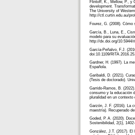
Flintoff, K., Mellow, P., y
development. Transformati
The University of Western
http://ctl.curtin.edu.au/p
Fourez, G. (2008). Cómo s
García, B., Luna, E., Cis
modelo para su evaluación
http://dx.doi.org/10.5944/
García-Peñalvo, F.J. (201
doi:10.1109/RITA.2016.2
Gardner, H. (1997). La m
Española.
Garibaldi, D. (2021). Cur
(Tesis de doctorado). Uni
Garrido-Ramos, B. (2022).
consumo y la educación d
pluralidad en un contexto
Garzón, J. F. (2016). La c
maestría). Recuperado de
Goded, P. A. (2020). Doce
Sostenibilidad, 2(1), 140
González, J.T. (2017). El