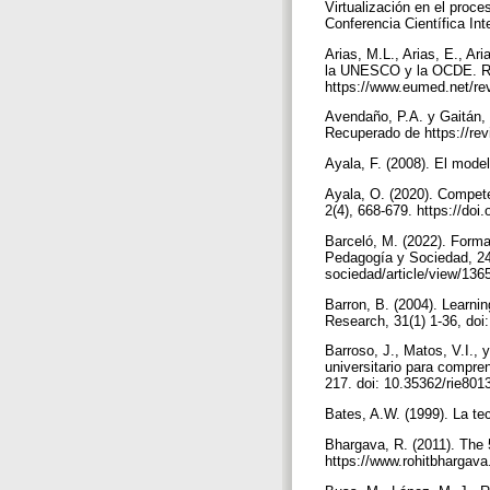
Virtualización en el proc
Conferencia Científica I
Arias, M.L., Arias, E., Ar
la UNESCO y la OCDE. Rev
https://www.eumed.net/rev
Avendaño, P.A. y Gaitán, 
Recuperado de https://revi
Ayala, F. (2008). El mode
Ayala, O. (2020). Compete
2(4), 668-679. https://doi
Barceló, M. (2022). Forma
Pedagogía y Sociedad, 24(
sociedad/article/view/136
Barron, B. (2004). Learni
Research, 31(1) 1-36, d
Barroso, J., Matos, V.I., 
universitario para compre
217. doi: 10.35362/rie80
Bates, A.W. (1999). La te
Bhargava, R. (2011). The 
https://www.rohitbhargava