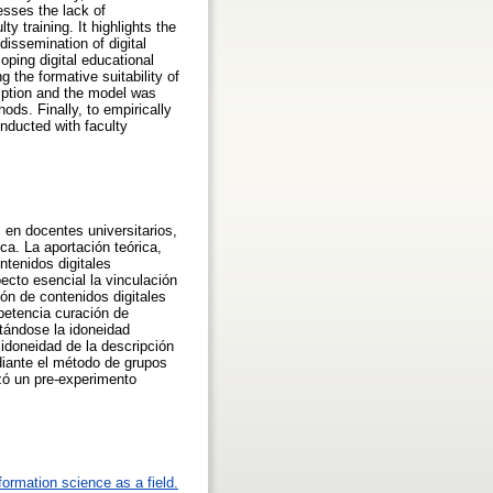
esses the lack of
 training. It highlights the
dissemination of digital
loping digital educational
 the formative suitability of
iption and the model was
ods. Finally, to empirically
nducted with faculty
 en docentes universitarios,
a. La aportación teórica,
ntenidos digitales
ecto esencial la vinculación
ión de contenidos digitales
mpetencia curación de
otándose la idoneidad
idoneidad de la descripción
diante el método de grupos
izó un pre-experimento
formation science as a field.