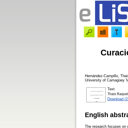
Curaci
Hernández-Campillo, Tha
University of Camagüey 'I
Text
Thais Raquel
Download (
English abstr
The research focuses on d