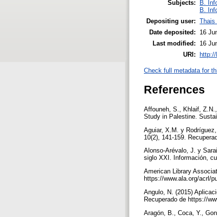
Subjects:
B. Inf
B. Inf
Depositing user:
Thais
Date deposited:
16 Ju
Last modified:
16 Ju
URI:
http:/
Check full metadata for th
References
Affouneh, S., Khlaif, Z.N
Study in Palestine. Susta
Aguiar, X.M. y Rodríguez,
10(2), 141-159. Recuper
Alonso-Arévalo, J. y Sara
siglo XXI. Información, cu
American Library Associat
https://www.ala.org/acrl/p
Angulo, N. (2015) Aplicac
Recuperado de https://ww
Aragón, B., Coca, Y., Gon