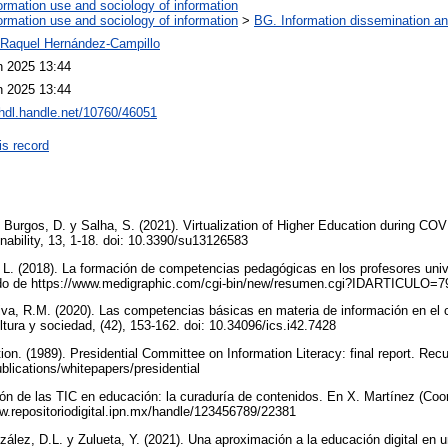
ormation use and sociology of information
ormation use and sociology of information
>
BG. Information dissemination and
 Raquel Hernández-Campillo
n 2025 13:44
n 2025 13:44
/hdl.handle.net/10760/46051
is record
., Burgos, D. y Salha, S. (2021). Virtualization of Higher Education during C
inability, 13, 1-18. doi: 10.3390/su13126583
 L. (2018). La formación de competencias pedagógicas en los profesores univ
ado de https://www.medigraphic.com/cgi-bin/new/resumen.cgi?IDARTICULO=
iva, R.M. (2020). Las competencias básicas en materia de información en el c
ltura y sociedad, (42), 153-162. doi: 10.34096/ics.i42.7428
ion. (1989). Presidential Committee on Information Literacy: final report. Rec
ublications/whitepapers/presidential
ión de las TIC en educación: la curaduría de contenidos. En X. Martínez (Coord
w.repositoriodigital.ipn.mx/handle/123456789/22381
zález, D.L. y Zulueta, Y. (2021). Una aproximación a la educación digital en 