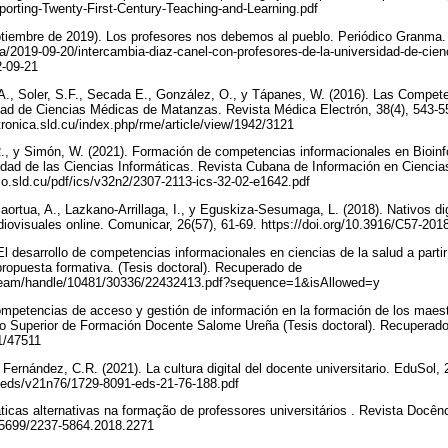
pporting-Twenty-First-Century-Teaching-and-Learning.pdf
ptiembre de 2019). Los profesores nos debemos al pueblo. Periódico Granma
/2019-09-20/intercambia-diaz-canel-con-profesores-de-la-universidad-de-cien
2-09-21
A., Soler, S.F., Secada E., González, O., y Tápanes, W. (2016). Las Compet
idad de Ciencias Médicas de Matanzas. Revista Médica Electrón, 38(4), 543-
ronica.sld.cu/index.php/rme/article/view/1942/3121
., y Simón, W. (2021). Formación de competencias informacionales en Bioinf
idad de las Ciencias Informáticas. Revista Cubana de Información en Ciencias
lo.sld.cu/pdf/ics/v32n2/2307-2113-ics-32-02-e1642.pdf
ortua, A., Lazkano-Arrillaga, I., y Eguskiza-Sesumaga, L. (2018). Nativos di
diovisuales online. Comunicar, 26(57), 61-69. https://doi.org/10.3916/C57-20
l desarrollo de competencias informacionales en ciencias de la salud a partir
propuesta formativa. (Tesis doctoral). Recuperado de
tstream/handle/10481/30336/22432413.pdf?sequence=1&isAllowed=y
competencias de acceso y gestión de información en la formación de los maes
to Superior de Formación Docente Salome Ureña (Tesis doctoral). Recuperad
01/47511
 y Fernández, C.R. (2021). La cultura digital del docente universitario. EduSol
df/eds/v21n76/1729-8091-eds-21-76-188.pdf
áticas alternativas na formação de professores universitários . Revista Docênc
0.35699/2237-5864.2018.2271