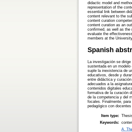
didactic model and methodo
representation of the cont
essential link between did
content relevant to the sub
content curation competenc
content curation as an o
confirmed, as well as the 
evaluate the effectivenes
members at the Universit
Spanish abst
La investigación se dirige
sustentada en un modelo d
suple la inexistencia de 
educativos, desde y durant
entre didáctica y curación
adecuados a la asignatura
contenidos digitales educ
formativa de la curación 
de la competencia y del m
focales. Finalmente, para 
pedagógico con docentes 
Item type:
Thesi
Keywords:
conten
A. The