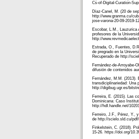
Cs-of-Digital-Curation-Su
Díaz-Canel, M. (20 de se
http://www.granma.cu/cuba
jose-varona-20-09-2019-1
Escobar, L.M., Lauzurica 
profesores de la Univers
http://www.revmedicaelect
Estrada, O., Fuentes, D.R
de pregrado en la Univers
Recuperado de http://scie
Fernández-de-Arroyabe-Ola
difusión de contenidos au
Fernández, M.M. (2013). E
transdiciplinariedad: Una 
http://digibug.ugr.es/bi
Ferreira, E. (2015). Las 
Dominicana: Caso Institu
http://hdl.handle.net/102
Ferreiro, J.F., Pérez, Y.,
de http://scielo.sld.cu/p
Finkelstein, C. (2018). Pr
15-26. https://doi.org/1