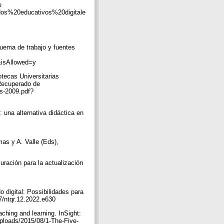
e
idos%20educativos%20digitale
quema de trabajo y fuentes
1&isAllowed=y
tecas Universitarias
 Recuperado de
s-2009.pdf?
: una alternativa didáctica en
as y A. Valle (Eds),
curación para la actualización
 digital: Possibilidades para
7/ntqr.12.2022.e630
aching and learning. InSight:
uploads/2015/08/1-The-Five-