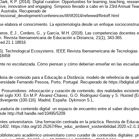
 Clark, K.P. (2014). Digital curation: Opportunities for learning, teaching, rese
ve, innovative and engaging. Simposio llevado a cabo en la 23rd Annual Tea
 Australia. Recuperado de
rofessional_development/conferences/tlf/tlf2014/refereed/flintoff.html
e elabora el conocimiento. La epistemología desde un enfoque socioconstruc
neros, E.J., Cordero, G., y García, M.H. (2018). Las competencias docentes e
. Revista Iberoamericana de Educación a Distancia, 21(1), 343-365.
ried.21.1.18816
6). Technological Ecosystems. IEEE Revista Iberoamericana de Tecnologias d
518458
ente no escolarizada. Cómo piensan y cómo deberían enseñar en las escuel
adoria de conteúdo para a Educação a Distância: modelo de referência de qual
versidade Fernando Pessoa, Porto, Portugal. Recuperado de https://bdigital.
 Prosumidores: infoxicación y curación de contenido, dos realidades existent
el siglo XXI. En M.P. Álvarez-Chávez, G.O. Rodríguez-Garay y S. Husted (E
 divergente (100-116). Madrid, España: Dykinson S.L.
uraduría de contenido digital: un espacio de encuentro entre el saber discipli
sde http://hdl.handle.net/10495/5209
ntes universitarios. Una formación centrada en la práctica. Revista de Educa
2-1402. https://doi.org/10.25267/Rev_educ_ambient_sostenibilidad.2020.v2.i1
 bibliotecario académico universitario como curador de contenidos digitales: 