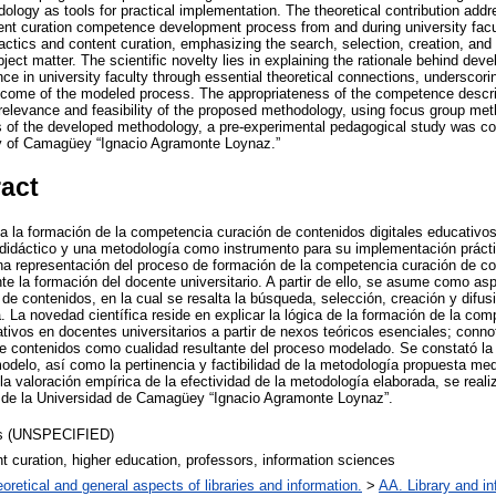
logy as tools for practical implementation. The theoretical contribution addr
ent curation competence development process from and during university faculty
actics and content curation, emphasizing the search, selection, creation, and 
ject matter. The scientific novelty lies in explaining the rationale behind deve
e in university faculty through essential theoretical connections, underscoring
utcome of the modeled process. The appropriateness of the competence descr
relevance and feasibility of the proposed methodology, using focus group meth
s of the developed methodology, a pre-experimental pedagogical study was co
y of Camagüey “Ignacio Agramonte Loynaz.”
ract
 a la formación de la competencia curación de contenidos digitales educativos
idáctico y una metodología como instrumento para su implementación práctic
una representación del proceso de formación de la competencia curación de co
e la formación del docente universitario. A partir de ello, se asume como asp
 de contenidos, en la cual se resalta la búsqueda, selección, creación y difus
. La novedad científica reside en explicar la lógica de la formación de la co
ativos en docentes universitarios a partir de nexos teóricos esenciales; conn
de contenidos como cualidad resultante del proceso modelado. Se constató la 
odelo, así como la pertinencia y factibilidad de la metodología propuesta me
la valoración empírica de la efectividad de la metodología elaborada, se real
de la Universidad de Camagüey “Ignacio Agramonte Loynaz”.
s (UNSPECIFIED)
t curation, higher education, professors, information sciences
oretical and general aspects of libraries and information.
>
AA. Library and in