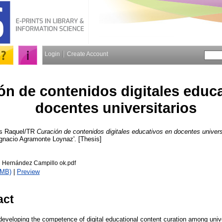
Login
Create Account
ón de contenidos digitales educ
docentes universitarios
is Raquel/TR
Curación de contenidos digitales educativos en docentes univers
gnacio Agramonte Loynaz'. [Thesis]
 Hernández Campillo ok.pdf
2MB)
|
Preview
act
eveloping the competence of digital educational content curation among unive