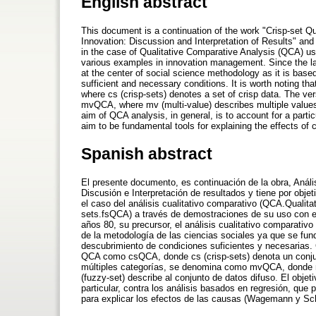
English abstract
This document is a continuation of the work "Crisp-set Q
Innovation: Discussion and Interpretation of Results" and
in the case of Qualitative Comparative Analysis (QCA) us
various examples in innovation management. Since the la
at the center of social science methodology as it is based
sufficient and necessary conditions. It is worth noting t
where cs (crisp-sets) denotes a set of crisp data. The vers
mvQCA, where mv (multi-value) describes multiple values
aim of QCA analysis, in general, is to account for a part
aim to be fundamental tools for explaining the effects 
Spanish abstract
El presente documento, es continuación de la obra, Análi
Discusión e Interpretación de resultados y tiene por objet
el caso del análisis cualitativo comparativo (QCA.Qualita
sets.fsQCA) a través de demostraciones de su uso con ej
años 80, su precursor, el análisis cualitativo comparativ
de la metodología de las ciencias sociales ya que se fun
descubrimiento de condiciones suficientes y necesarias. 
QCA como csQCA, donde cs (crisp-sets) denota un conjunto
múltiples categorías, se denomina como mvQCA, donde mv 
(fuzzy-set) describe al conjunto de datos difuso. El objet
particular, contra los análisis basados en regresión, que
para explicar los efectos de las causas (Wagemann y Sch