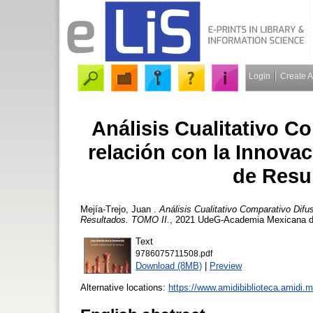
Login
Create 
Análisis Cualitativo C
relación con la Innovac
de Resu
Mejía-Trejo, Juan
.
Análisis Cualitativo Comparativo Difu
Resultados. TOMO II.
, 2021 UdeG-Academia Mexicana de
Text
9786075711508.pdf
Download (8MB)
|
Preview
Alternative locations:
https://www.amidibiblioteca.amidi.