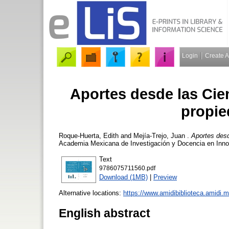
Login
Create 
Aportes desde las Cien
propie
Roque-Huerta, Edith
and
Mejía-Trejo, Juan
.
Aportes desd
Academia Mexicana de Investigación y Docencia en Inno
Text
9786075711560.pdf
Download (1MB)
|
Preview
Alternative locations:
https://www.amidibiblioteca.amidi.
English abstract