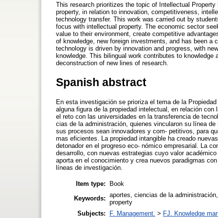
This research prioritizes the topic of Intellectual Propert
property, in relation to innovation, competitiveness, intell
technology transfer. This work was carried out by student
focus with intellectual property. The economic sector se
value to their environment, create competitive advantage
of knowledge, new foreign investments, and has been a 
technology is driven by innovation and progress, with ne
knowledge. This bilingual work contributes to knowledge 
deconstruction of new lines of research.
Spanish abstract
En esta investigación se prioriza el tema de la Propiedad
alguna figura de la propiedad intelectual, en relación con 
el reto con las universidades en la transferencia de tecno
cias de la administración, quienes vincularon su línea de
sus procesos sean innovadores y com- petitivos, para que
mas eficientes. La propiedad intangible ha creado nuevas
detonador en el progreso eco- nómico empresarial. La co
desarrollo, con nuevas estrategias cuyo valor académico 
aporta en el conocimiento y crea nuevos paradigmas con 
líneas de investigación.
Item type:
Book
aportes, ciencias de la administración
Keywords:
property
Subjects:
F. Management.
>
FJ. Knowledge ma