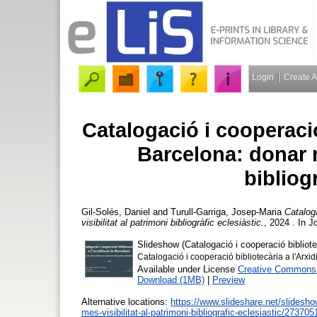
Login
Create 
Catalogació i cooperació
Barcelona: donar m
bibliog
Gil-Solés, Daniel
and
Turull-Garriga, Josep-Maria
Catalog
visibilitat al patrimoni bibliogràfic eclesiàstic.
, 2024 . In 
Slideshow (Catalogació i cooperació bibliote
Catalogació i cooperació bibliotecària a l'Arxi
Available under License
Creative Commons A
Download (1MB)
|
Preview
Alternative locations:
https://www.slideshare.net/slideshow
mes-visibilitat-al-patrimoni-bibliografic-eclesiastic/27370