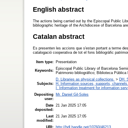
English abstract
The actions being carried out by the Episcopal Public Lib
bibliographic heritage of the Archdiocese of Barcelona ar
Catalan abstract
Es presenten les accions que s'estan portant a terme des
catalogació cooperativa de tot el fons bibliogràfic patrimo
Item type:
Presentation
Episcopal Public Library of Barcelona Semin
Keywords:
Patrimonio bibliográfico; Biblioteca Públic
D. Libraries as physical collections.
>
DH. S
Subjects:
H. Information sources, supports, channels
I. Information treatment for information ser
Depositing
Mr. Daniel Gil-Soles
user:
Date
21 Jan 2025 17:05
deposited:
Last
21 Jan 2025 17:05
modified:
URI:
http://hdl.handle.net/10760/46213