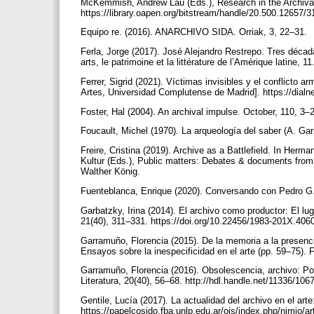
McKemmish, Andrew Lau (Eds.), Research in the Archival
https://library.oapen.org/bitstream/handle/20.500.1265
Equipo re. (2016). ANARCHIVO SIDA. Orriak, 3, 22–31.
Ferla, Jorge (2017). José Alejandro Restrepo. Tres década
arts, le patrimoine et la littérature de l’Amérique latine, 
Ferrer, Sigrid (2021). Víctimas invisibles y el conflicto 
Artes, Universidad Complutense de Madrid]. https://dialn
Foster, Hal (2004). An archival impulse. October, 110, 3
Foucault, Michel (1970). La arqueología del saber (A. Gar
Freire, Cristina (2019). Archive as a Battlefield. In He
Kultur (Eds.), Public matters: Debates & documents from
Walther König.
Fuenteblanca, Enrique (2020). Conversando con Pedro G.
Garbatzky, Irina (2014). El archivo como productor: El l
21(40), 311–331. https://doi.org/10.22456/1983-201X.40
Garramuño, Florencia (2015). De la memoria a la presenc
Ensayos sobre la inespecificidad en el arte (pp. 59–75)
Garramuño, Florencia (2016). Obsolescencia, archivo: Po
Literatura, 20(40), 56–68. http://hdl.handle.net/11336/10
Gentile, Lucía (2017). La actualidad del archivo en el art
https://papelcosido.fba.unlp.edu.ar/ojs/index.php/nimio/a