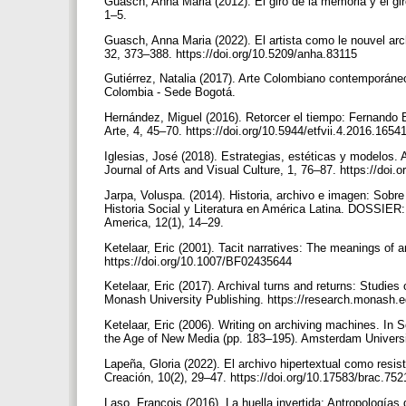
Guasch, Anna Maria (2012). El giro de la memoria y el gir
1–5.
Guasch, Anna Maria (2022). El artista como le nouvel arch
32, 373–388. https://doi.org/10.5209/anha.83115
Gutiérrez, Natalia (2017). Arte Colombiano contemporáneo
Colombia - Sede Bogotá.
Hernández, Miguel (2016). Retorcer el tiempo: Fernando Br
Arte, 4, 45–70. https://doi.org/10.5944/etfvii.4.2016.1654
Iglesias, José (2018). Estrategias, estéticas y modelos.
Journal of Arts and Visual Culture, 1, 76–87. https://doi
Jarpa, Voluspa. (2014). Historia, archivo e imagen: Sobre 
Historia Social y Literatura en América Latina. DOSSIER
America, 12(1), 14–29.
Ketelaar, Eric (2001). Tacit narratives: The meanings of 
https://doi.org/10.1007/BF02435644
Ketelaar, Eric (2017). Archival turns and returns: Studies
Monash University Publishing. https://research.monash.ed
Ketelaar, Eric (2006). Writing on archiving machines. In S
the Age of New Media (pp. 183–195). Amsterdam Univers
Lapeña, Gloria (2022). El archivo hipertextual como resis
Creación, 10(2), 29–47. https://doi.org/10.17583/brac.75
Laso, François (2016). La huella invertida: Antropologías