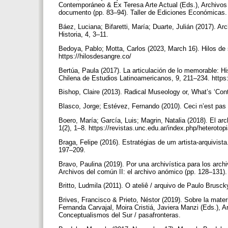
Contemporáneo & Ex Teresa Arte Actual (Eds.), Archivos f
documento (pp. 83–94). Taller de Ediciones Económicas
Báez, Luciana; Bifaretti, María; Duarte, Julián (2017). A
Historia, 4, 3–11.
Bedoya, Pablo; Motta, Carlos (2023, March 16). Hilos de 
https://hilosdesangre.co/
Bertúa, Paula (2017). La articulación de lo memorable: Hi
Chilena de Estudios Latinoamericanos, 9, 211–234. http
Bishop, Claire (2013). Radical Museology or, What’s ‘C
Blasco, Jorge; Estévez, Fernando (2010). Ceci n’est pas 
Boero, María; García, Luis; Magrin, Natalia (2018). El arc
1(2), 1–8. https://revistas.unc.edu.ar/index.php/heterotop
Braga, Felipe (2016). Estratégias de um artista-arquivis
197–209.
Bravo, Paulina (2019). Por una archivística para los arch
Archivos del común II: el archivo anómico (pp. 128–131)
Britto, Ludmila (2011). O ateliê / arquivo de Paulo Brus
Brives, Francisco & Prieto, Néstor (2019). Sobre la materi
Fernanda Carvajal, Moira Cristiá, Javiera Manzi (Eds.), A
Conceptualismos del Sur / pasafronteras.