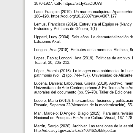
1870-1927. CdF. https://bit.ly/3aQBUWI
Laso, François (2019). Un martes cualquiera. Aparecer/de
186–198. https://doi.org/10.26807/cav.v0i07.177
Lemus, Francisco (2019). Entrevista al Equipo re (Nancy G
Estudios y Políticas de Género, 1(1).
Lippard, Lucy (2004). Seis años. La desmaterialización de
Ediciones Akal.
Longoni, Ana (2018). Embutes de la memoria. Aletheia, 9
Lopes, Paola; Longoni, Ana (2019). Políticas de archivo.
Teatral, 30, 205–213.
López, Aramis (2015). La imagen crea patrimonio. In Lucr
patrimonio (vol. 2) (pp. 744–757). Universidad de Alicant
Lucena, Daniela; Laboureau, Gisela (2019). Archivo, memo
Universitario de Arte Contemporáneo & Ex Teresa Arte Act
autorales del documento (pp. 59–70). Taller de Edicion
Lucero, María (2018). Intercambios, fusiones y politizac
Rosario, Separata 22(Memorias de la modernización), 5
Mari, Marcelo; D’Angelo, Biagio (2015). Para uma revisão 
Nacional de Pesquisa Em Arte e Cultura Visual, 167–178
Martín, Sergio (2020). Archivar. Las tensiones de la estétic
http://id.caicyt.gov.ar/ark:/s2408462x/kkkpot1ui