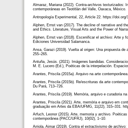
Almaraz, Mariana (2022). Contra-archivos texturizados: Ir
contemporáneas en Teotitlán del Valle, Oaxaca, México.
Antropología Experimental, 22, Article 22. https://doi.or
Alphen, Ernst van (2017). The decline of narrative and the
and Ethics. Literature, Visual Arts and the Power of Narr
Alphen, Ernst van (2018). Escenificar el archivo: Arte y 
Ediciones Universidad Salamanca.
Ansa, Garazi (2019). Vuelta al origen: Una propuesta de a
255–265.
Antuña, Jesús. (2021). Imágenes bandidas. Consideracione
M. E. Lucero (Ed.), Poéticas de la interpelación. Espaci
Arantes, Priscila (2015a). Arquivo na arte contemporânea.
Arantes, Priscila (2015b). Re/escrituras da arte contemp
Du Pará, 713–726.
Arantes, Priscila (2019). Memória, arquivo e curadoria na 
Arantes, Priscila (2021). Arte, memória e arquivo em c
graduação em Artes da EBA/UFMG, 11(22), 315–331. htt
Arfuch, Leonor (2015). Arte, memoria y archivo. Poéticas
contemporânea (PACC/UFRJ), 10(02), 1–10.
Arriola, Aimar (2019). Contra el extractivismo de archivo: