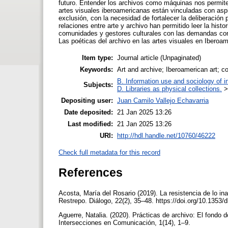
futuro. Entender los archivos como máquinas nos permite 
artes visuales iberoamericanas están vinculadas con aspi
exclusión, con la necesidad de fortalecer la deliberación 
relaciones entre arte y archivo han permitido leer la histori
comunidades y gestores culturales con las demandas con
Las poéticas del archivo en las artes visuales en Iberoamé
Item type:
Journal article (Unpaginated)
Keywords:
Art and archive; Iberoamerican art; c
B. Information use and sociology of i
Subjects:
D. Libraries as physical collections.
Depositing user:
Juan Camilo Vallejo Echavarria
Date deposited:
21 Jan 2025 13:26
Last modified:
21 Jan 2025 13:26
URI:
http://hdl.handle.net/10760/46222
Check full metadata for this record
References
Acosta, María del Rosario (2019). La resistencia de lo in
Restrepo. Diálogo, 22(2), 35–48. https://doi.org/10.1353
Aguerre, Natalia. (2020). Prácticas de archivo: El fondo 
Intersecciones en Comunicación, 1(14), 1–9.