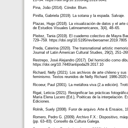
Pina, João (2014). Cóndor. Blum.
Pinilla, Gabriela (2019). La sotana y la espada. Salvaje.
Plazas, Hugo (2018). La visualización de datos y el arte 
de Estudios Visuales Latinoamericanos, 3(4), 48–65.
Pleitez, Tania (2019). El cuaderno colectivo de Mayra Ba
729–759. https://doi.org/10.5195/reviberoamer.2019.7805
Preda, Caterina (2020). The transnational artistic memoria
Journal of Latin American Cultural Studies, 29(2), 251–2
Restrepo, José Alejandro (2017). Del homicidio como dibu
https://doi.org/10.7440/antipoda29.2017.10
Richard, Nelly (2021). Los archivos de arte chileno y sus
feminismo. Textos reunidos de Nelly Richard: 1986-202
Ricoeur, Paul (2001). La metáfora viva (2.a edición). Trot
Rigat, Leticia (2021). Resignificar las prácticas fotográ
María Elena Lucero (Ed.), Poéticas de la interpelación. 
Ediciones.
Rolnik, Suely (2008). Furor de arquivo. Arte & Ensaios, 
Romero, Pedro G. (2009). Archivo F.X.: Dispositivo, máqui
(pp. 63–83). Consello da Cultura Galega.