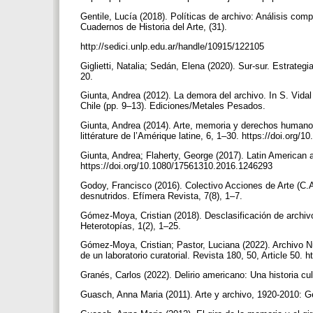
Gentile, Lucía (2018). Políticas de archivo: Análisis co
Cuadernos de Historia del Arte, (31).
http://sedici.unlp.edu.ar/handle/10915/122105
Giglietti, Natalia; Sedán, Elena (2020). Sur-sur. Estrategi
20.
Giunta, Andrea (2012). La demora del archivo. In S. Vidal 
Chile (pp. 9–13). Ediciones/Metales Pesados.
Giunta, Andrea (2014). Arte, memoria y derechos humanos e
littérature de l’Amérique latine, 6, 1–30. https://doi.org/
Giunta, Andrea; Flaherty, George (2017). Latin American ar
https://doi.org/10.1080/17561310.2016.1246293
Godoy, Francisco (2016). Colectivo Acciones de Arte (C.A
desnutridos. Efímera Revista, 7(8), 1–7.
Gómez-Moya, Cristian (2018). Desclasificación de archivo
Heterotopías, 1(2), 1–25.
Gómez-Moya, Cristian; Pastor, Luciana (2022). Archivo Nú
de un laboratorio curatorial. Revista 180, 50, Article 50.
Granés, Carlos (2022). Delirio americano: Una historia cul
Guasch, Anna Maria (2011). Arte y archivo, 1920-2010: Ge