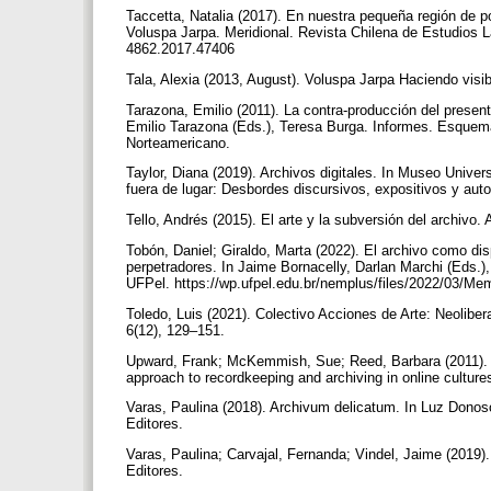
Taccetta, Natalia (2017). En nuestra pequeña región de po
Voluspa Jarpa. Meridional. Revista Chilena de Estudios L
4862.2017.47406
Tala, Alexia (2013, August). Voluspa Jarpa Haciendo visib
Tarazona, Emilio (2011). La contra-producción del presen
Emilio Tarazona (Eds.), Teresa Burga. Informes. Esquemas
Norteamericano.
Taylor, Diana (2019). Archivos digitales. In Museo Unive
fuera de lugar: Desbordes discursivos, expositivos y au
Tello, Andrés (2015). El arte y la subversión del archiv
Tobón, Daniel; Giraldo, Marta (2022). El archivo como dis
perpetradores. In Jaime Bornacelly, Darlan Marchi (Eds.
UFPel. https://wp.ufpel.edu.br/nemplus/files/2022/03/Me
Toledo, Luis (2021). Colectivo Acciones de Arte: Neoliber
6(12), 129–151.
Upward, Frank; McKemmish, Sue; Reed, Barbara (2011). A
approach to recordkeeping and archiving in online culture
Varas, Paulina (2018). Archivum delicatum. In Luz Donoso 
Editores.
Varas, Paulina; Carvajal, Fernanda; Vindel, Jaime (2019
Editores.