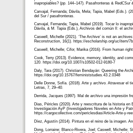
inapropiables? (pp. 144–147). Pasafronteras & RedCSur 
Carvajal, Fernanda; Dávila, Mela; Tapia, Mabel (Eds.). (
del Sur / pasafronteras.
Carvajal, Fernanda; Tapia, Mabel (2019). Tocar lo inapropi
Dávila, & M. Tapia (Eds.), Archivos del común II: el arc
Caswell, Michelle (2021). ‘The Archive’ is not an archives
Reconstruction, 16(1). https://escholarship.org/uc/item/
Caswell, Michelle; Cifor, Marika (2016). From human right
Cook, Terry (2013). Evidence, memory, identity, and comm
120. https://doi.org/10.1007/s10502-012-9180-7
Daly, Tara (2017). Christian Bendayán: Queering the Archi
https://doi.org/10.15767/feministstudies.43.2.0348
Delle Donne, Sofía. (2018). Arte y archivo. Atravesar el
Letras, 7, 29–40.
Derrida, Jacques (1997). Mal de archivo una impresión fr
Dias, Péricles (2020). Arte y reescritura de la historia en
Investigación AyP (Investigadores Noveles en Arte y Patr
https://cargocollective.com/periclesdias/Article-Arte-y-rees
Díez, Agustín (2014). Pintura en el reino de la imagen. Ar
Dong, Lorraine; Blanco-Rivera, Joel; Caswell, Michelle; S