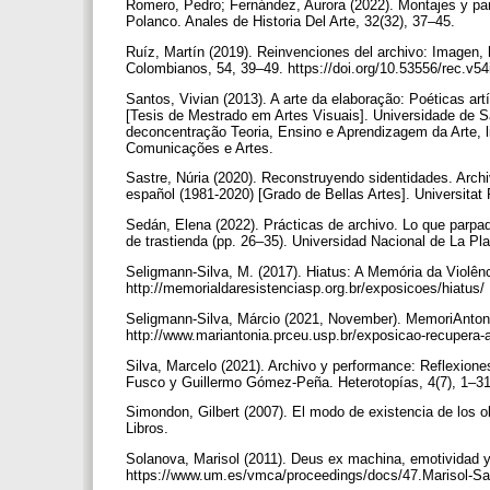
Romero, Pedro; Fernández, Aurora (2022). Montajes y pa
Polanco. Anales de Historia Del Arte, 32(32), 37–45.
Ruíz, Martín (2019). Reinvenciones del archivo: Imagen, 
Colombianos, 54, 39–49. https://doi.org/10.53556/rec.v5
Santos, Vivian (2013). A arte da elaboração: Poéticas 
[Tesis de Mestrado em Artes Visuais]. Universidade de 
deconcentração Teoria, Ensino e Aprendizagem da Arte, li
Comunicações e Artes.
Sastre, Núria (2020). Reconstruyendo sidentidades. Archiv
español (1981-2020) [Grado de Bellas Artes]. Universitat 
Sedán, Elena (2022). Prácticas de archivo. Lo que parpad
de trastienda (pp. 26–35). Universidad Nacional de La Pla
Seligmann-Silva, M. (2017). Hiatus: A Memória da Violênci
http://memorialdaresistenciasp.org.br/exposicoes/hiatus/
Seligmann-Silva, Márcio (2021, November). MemoriAntoni
http://www.mariantonia.prceu.usp.br/exposicao-recupera-a
Silva, Marcelo (2021). Archivo y performance: Reflexione
Fusco y Guillermo Gómez-Peña. Heterotopías, 4(7), 1–3
Simondon, Gilbert (2007). El modo de existencia de los o
Libros.
Solanova, Marisol (2011). Deus ex machina, emotividad y
https://www.um.es/vmca/proceedings/docs/47.Marisol-S