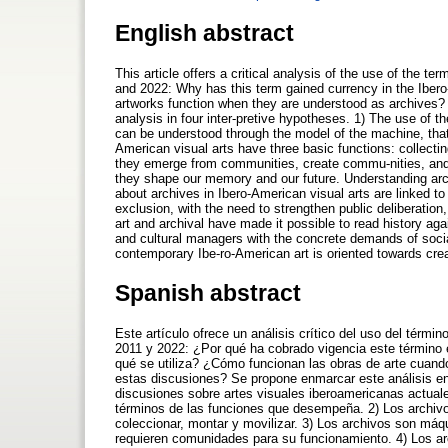
English abstract
This article offers a critical analysis of the use of the t
and 2022: Why has this term gained currency in the Ibero
artworks function when they are understood as archives
analysis in four inter-pretive hypotheses. 1) The use of 
can be understood through the model of the machine, that i
American visual arts have three basic functions: collect
they emerge from communities, create commu-nities, and r
they shape our memory and our future. Understanding arc
about archives in Ibero-American visual arts are linked to
exclusion, with the need to strengthen public deliberation
art and archival have made it possible to read history aga
and cultural managers with the concrete demands of socia
contemporary Ibe-ro-American art is oriented towards crea
Spanish abstract
Este artículo ofrece un análisis crítico del uso del térmi
2011 y 2022: ¿Por qué ha cobrado vigencia este término 
qué se utiliza? ¿Cómo funcionan las obras de arte cuand
estas discusiones? Se propone enmarcar este análisis en c
discusiones sobre artes visuales iberoamericanas actuale
términos de las funciones que desempeña. 2) Los archivos
coleccionar, montar y movilizar. 3) Los archivos son m
requieren comunidades para su funcionamiento. 4) Los a