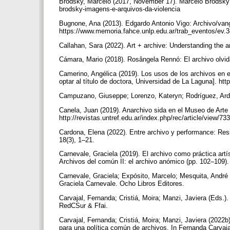
Brodsky, Marcelo (2017, November 17). Marcelo Brodsky:
brodsky-imagens-e-arquivos-da-violencia
Bugnone, Ana (2013). Edgardo Antonio Vigo: Archivo/vangu
https://www.memoria.fahce.unlp.edu.ar/trab_eventos/ev.
Callahan, Sara (2022). Art + archive: Understanding the a
Cámara, Mario (2018). Rosângela Rennó: El archivo olvid
Camerino, Angélica (2019). Los usos de los archivos en e
optar al título de doctora, Universidad de La Laguna]. htt
Campuzano, Giuseppe; Lorenzo, Kateryn; Rodríguez, Ardie
Canela, Juan (2019). Anarchivo sida en el Museo de Arte
http://revistas.untref.edu.ar/index.php/rec/article/view/73
Cardona, Elena (2022). Entre archivo y performance: Resi
18(3), 1–21.
Carnevale, Graciela (2019). El archivo como práctica artís
Archivos del común II: el archivo anómico (pp. 102–109)
Carnevale, Graciela; Expósito, Marcelo; Mesquita, André 
Graciela Carnevale. Ocho Libros Editores.
Carvajal, Fernanda; Cristiá, Moira; Manzi, Javiera (Eds.)
RedCSur & Ffai.
Carvajal, Fernanda; Cristiá, Moira; Manzi, Javiera (2022b
para una política común de archivos. In Fernanda Carvajal