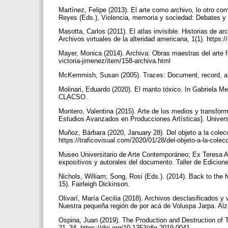
Martínez, Felipe (2013). El arte como archivo, lo otro com
Reyes (Eds.), Violencia, memoria y sociedad: Debates y
Masotta, Carlos (2011). El atlas invisible. Historias de 
Archivos virtuales de la alteridad americana, 1(1). https
Mayer, Monica (2014). Archiva: Obras maestras del arte 
victoria-jimenez/item/158-archiva.html
McKemmish, Susan (2005). Traces: Document, record, arc
Molinari, Eduardo (2020). El manto tóxico. In Gabriela Mer
CLACSO.
Montero, Valentina (2015). Arte de los medios y transfor
Estudios Avanzados en Producciones Artísticas]. Univer
Muñoz, Bárbara (2020, January 28). Del objeto a la colec
https://traficovisual.com/2020/01/28/del-objeto-a-la-cole
Museo Universitario de Arte Contemporáneo; Ex Teresa Art
expositivos y autorales del documento. Taller de Edici
Nichols, William; Song, Rosi (Eds.). (2014). Back to the f
15). Fairleigh Dickinson.
Olivarí, María Cecilia (2018). Archivos desclasificados y 
Nuestra pequeña región de por acá de Voluspa Jarpa. Al
Ospina, Juan (2019). The Production and Destruction of T
21–34. https://doi.org/10.1353/dlg.2019.0041