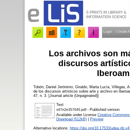
Login
Create 
Los archivos son má
discursos artístic
Iberoam
Tobón, Daniel Jerónimo
,
Giraldo, Marta Lucía
,
Villegas, 
de los discursos artísticos sobre arte y archivo en Ibero
47, n. 3. [Journal article (Unpaginated)]
Text
- Published version
v47n2e357045.pdf
Available under License
Creative Commons A
Download (512kB)
|
Preview
Alternative locations:
https://doi.org/10.17533/udea.rib.