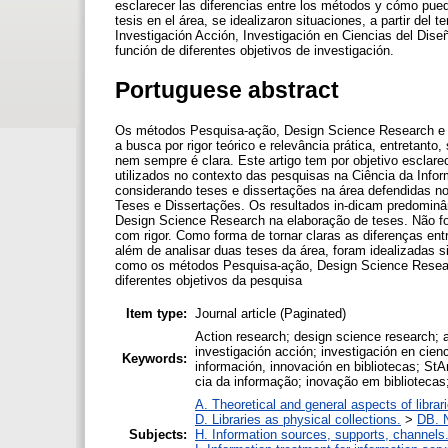
esclarecer las diferencias entre los métodos y cómo pue
tesis en el área, se idealizaron situaciones, a partir de
Investigación Acción, Investigación en Ciencias del Dise
función de diferentes objetivos de investigación.
Portuguese abstract
Os métodos Pesquisa-ação, Design Science Research e 
a busca por rigor teórico e relevância prática, entretant
nem sempre é clara. Este artigo tem por objetivo esclarec
utilizados no contexto das pesquisas na Ciência da Infor
considerando teses e dissertações na área defendidas no 
Teses e Dissertações. Os resultados in-dicam predominâ
Design Science Research na elaboração de teses. Não fo
com rigor. Como forma de tornar claras as diferenças en
além de analisar duas teses da área, foram idealizadas s
como os métodos Pesquisa-ação, Design Science Researc
diferentes objetivos da pesquisa
Item type:
Journal article (Paginated)
Action research; design science research; ac
investigación acción; investigación en cien
Keywords:
información, innovación en bibliotecas; StA
cia da informação; inovação em bibliotecas
A. Theoretical and general aspects of librar
D. Libraries as physical collections.
>
DB. N
Subjects:
H. Information sources, supports, channels