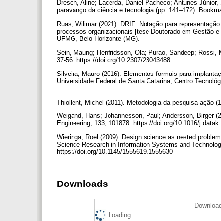
Dresch, Aline; Lacerda, Daniel Pacheco; Antunes Júnior,
paravanço da ciência e tecnologia (pp. 141–172). Bookm
Ruas, Wilimar (2021). DRIF: Notação para representação
processos organizacionais [tese Doutorado em Gestão e 
UFMG, Belo Horizonte (MG).
Sein, Maung; Henfridsson, Ola; Purao, Sandeep; Rossi, Ma
37-56. https://doi.org/10.2307/23043488
Silveira, Mauro (2016). Elementos formais para implanta
Universidade Federal de Santa Catarina, Centro Tecnoló
Thiollent, Michel (2011). Metodologia da pesquisa-ação (
Weigand, Hans; Johannesson, Paul; Andersson, Birger (20
Engineering, 133, 101878. https://doi.org/10.1016/j.data
Wieringa, Roel (2009). Design science as nested problem 
Science Research in Information Systems and Technology
https://doi.org/10.1145/1555619.1555630
Downloads
Download
Loading...