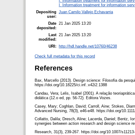
I. Information treatment for information ser
I. Information treatment for information ser
Depositing
Juan Camilo Vallejo Echavarria
user:
Date
21 Jan 2025 13:20
deposited:
Last
21 Jan 2025 13:20
modified:
URI:
http://hdl.handle.net/10760/46238
Check full metadata for this record
References
Bax, Marcello (2013). Design science: Filosofia da pesqu
https://doi.org/10.18225/ci.inf..v42i2.1388
Candau, Vera; Lelis, Isabel (2001). A relação teoriaprá
didática (12.o ed, pp. 56-72). Editora Vozes.
Casey, Mary; Coghlan, David; Carroll, Aine; Stokes, Diarmu
Advanced Nursing, 78(3), e46-e48. https://doi.org/10.111
Collatto, Dalila; Dresch, Aline; Lacerda, Daniel; Bentz, 
synergies between action research and design science r
Research, 31(3), 239-267. https://doi.org/10.1007/s1121