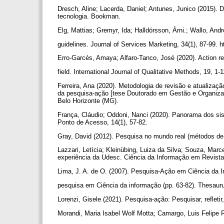
Dresch, Aline; Lacerda, Daniel; Antunes, Junico (2015).
tecnologia. Bookman.
Elg, Mattias; Gremyr, Ida; Halldórsson, Árni.; Wallo, An
guidelines. Journal of Services Marketing, 34(1), 87-99.
Erro-Garcés, Amaya; Alfaro-Tanco, José (2020). Action
field. International Journal of Qualitative Methods, 19, 
Ferreira, Ana (2020). Metodologia de revisão e atualiza
da pesquisa-ação [tese Doutorado em Gestão e Organiza
Belo Horizonte (MG).
França, Cláudio; Oddoni, Nanci (2020). Panorama dos s
Ponto de Acesso, 14(1), 57-82.
Gray, David (2012). Pesquisa no mundo real (métodos de 
Lazzari, Letícia; Kleinübing, Luiza da Silva; Souza, Marce
experiência da Udesc. Ciência da Informação em Revista,
Lima, J. A. de O. (2007). Pesquisa-Ação em Ciência da 
pesquisa em Ciência da informação (pp. 63-82). Thesaur
Lorenzi, Gisele (2021). Pesquisa-ação: Pesquisar, refletir
Morandi, Maria Isabel Wolf Motta; Camargo, Luis Felipe R