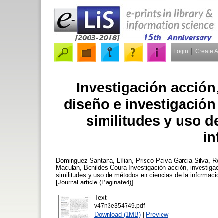
Login
Create 
Investigación acción,
diseño e investigación
similitudes y uso d
in
Dominguez Santana, Lílian
,
Prisco Paiva Garcia Silva, R
Maculan, Benildes Coura
Investigación acción, investigac
similitudes y uso de métodos en ciencias de la informac
[Journal article (Paginated)]
Text
v47n3e354749.pdf
Download (1MB)
|
Preview