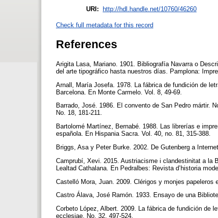
URI:
http://hdl.handle.net/10760/46260
Check full metadata for this record
References
Arigita Lasa, Mariano. 1901. Bibliografía Navarra o Desc
del arte tipográfico hasta nuestros días. Pamplona: Impre
Arnall, María Josefa. 1978. La fábrica de fundición de le
Barcelona. En Monte Carmelo. Vol. 8, 49-69.
Barrado, José. 1986. El convento de San Pedro mártir. No
No. 18, 181-211.
Bartolomé Martínez, Bernabé. 1988. Las librerías e impren
española. En Hispania Sacra. Vol. 40, no. 81, 315-388.
Briggs, Asa y Peter Burke. 2002. De Gutenberg a Interne
Camprubí, Xevi. 2015. Austriacisme i clandestinitat a la
Lealtad Cathalana. En Pedralbes: Revista d’historia mod
Castelló Mora, Juan. 2009. Clérigos y monjes papeleros
Castro Álava, José Ramón. 1933. Ensayo de una Bibliote
Corbeto López, Albert. 2009. La fábrica de fundición de
ecclesiae. No. 32, 497-524.