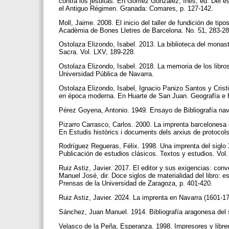
contra los jesuitas. En Gómez González, Inés, ed. Del est
el Antiguo Régimen. Granada: Comares, p. 127-142.
Moll, Jaime. 2008. El inicio del taller de fundición de tip
Acadèmia de Bones Lletres de Barcelona. No. 51, 283-2
Ostolaza Elizondo, Isabel. 2013. La biblioteca del monast
Sacra. Vol. LXV, 189-228.
Ostolaza Elizondo, Isabel. 2018. La memoria de los libro
Universidad Pública de Navarra.
Ostolaza Elizondo, Isabel, Ignacio Panizo Santos y Crist
en época moderna. En Huarte de San Juan. Geografía e H
Pérez Goyena, Antonio. 1949. Ensayo de Bibliografía nav
Pizarro Carrasco, Carlos. 2000. La imprenta barcelonesa 
En Estudis històrics i documents dels arxius de protocol
Rodríguez Regueras, Félix. 1998. Una imprenta del siglo X
Publicación de estudios clásicos. Textos y estudios. Vol.
Ruiz Astiz, Javier. 2017. El editor y sus exigencias: co
Manuel José, dir. Doce siglos de materialidad del libro: 
Prensas de la Universidad de Zaragoza, p. 401-420.
Ruiz Astiz, Javier. 2024. La imprenta en Navarra (1601-17
Sánchez, Juan Manuel. 1914. Bibliografía aragonesa del 
Velasco de la Peña, Esperanza. 1998. Impresores y libre