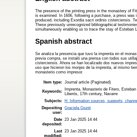
The presence of the printing press in the monastery of Fi
is examined. In 1606, following a purchase, a press was i
produced, including Exordia sacri ordinis cisterciensis.
These previously unrecognized bibliographical testimonie
simultaneously enabling us to trace the stay of Esteban L
Spanish abstract
Se analiza la presencia que tuvo la imprenta en el monast
previa compra, se instaló una prensa con todos sus utilla
cisterciensis. Ahora se han localizado dos nuevos impres
uso que hicieron los monjes de la imprenta, al mismo tie
monasterio como impresor.
Item type:
Journal article (Paginated)
Imprenta, Monasterio de Fitero, Esteban 
Keywords:
Liberós, 17th century, Navarre
Subjects:
H. Information sources, supports, channe
Depositing
Graciela Giunti
user:
Date
23 Jan 2025 14:44
deposited:
Last
23 Jan 2025 14:44
modified: