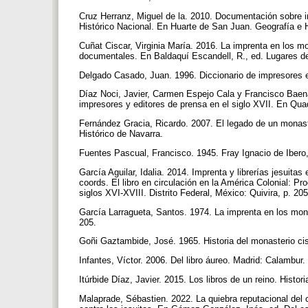
Cruz Herranz, Miguel de la. 2010. Documentación sobre in
Histórico Nacional. En Huarte de San Juan. Geografía e H
Cuñat Ciscar, Virginia María. 2016. La imprenta en los mon
documentales. En Baldaquí Escandell, R., ed. Lugares de e
Delgado Casado, Juan. 1996. Diccionario de impresores es
Díaz Noci, Javier, Carmen Espejo Cala y Francisco Bae
impresores y editores de prensa en el siglo XVII. En Qua
Fernández Gracia, Ricardo. 2007. El legado de un monas
Histórico de Navarra.
Fuentes Pascual, Francisco. 1945. Fray Ignacio de Ibero,
García Aguilar, Idalia. 2014. Imprenta y librerías jesuit
coords. El libro en circulación en la América Colonial: Pr
siglos XVI-XVIII. Distrito Federal, México: Quivira, p. 20
García Larragueta, Santos. 1974. La imprenta en los mon
205.
Goñi Gaztambide, José. 1965. Historia del monasterio cis
Infantes, Víctor. 2006. Del libro áureo. Madrid: Calambur.
Itúrbide Díaz, Javier. 2015. Los libros de un reino. Hist
Malaprade, Sébastien. 2022. La quiebra reputacional del 