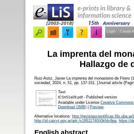
Login
Create 
La imprenta del mona
Hallazgo de 
Ruiz-Astiz, Javier
La imprenta del monasterio de Fitero 
sociedad
, 2024, n. 51, pp. 137-151. [Journal article (Pagi
Text
- Published version
ICSn51a08.pdf
Available under License
Creative Commons A
Download (2MB)
|
Preview
Alternative locations:
http://revistascientificas.filo.uba.a
http://id.caicyt.gov.ar/ark:/s18511740/j0kfdv9pa
,
https://
English abstract