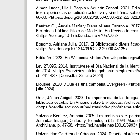
Aimar, Lucas, Lila I. Pagola y Agustín Zanotti. 2021. Edi
tres experiencias de edición colectiva y simultánea sobre 
66-83. <https://doi.org/10.60020/1853-6530.v12.n22.321
Benítez G., Ángela María y Diana Milena Osorno A. 2017. 
Biblioteca Pública Piloto de Medellín. En Revista Interame
<https://doi.org/10.17533/udea.rib.v40n2a06>
Bonomo, Adriana Julia. 2017. El Bibliotecario diversifica
<https://dx.doi.org/10.13140/RG.2.2.29990.45125>.
Editatón. 2023. En Wikipedia <https://es.wikipedia.org/
Ley 27.095. 2014. Institúyese el Día Nacional de la Identi
de 2014. <https://servicios.infoleg.gob.ar/infolegIn
id=241142>. [Consulta: 23 julio 2024].
Mousee. 2020. ¿Qué es una campaña Evergreen? <https:
julio 2024].
Ortiz, Jésica Abigail. 2023. La importancia de las fotog
biblioteca escolar. En Anuario sobre Bibliotecas, Archiv
<https://cendie.abc.gob.ar/revistas/index.php/abame/arti
Salvador Benítez, Antonia. 2005. Los archivos y el patrimo
Jornadas Imagen, Cultura y Tecnología (3a: 1994: Madrid).
Archiviana. p. 47-58. <http://hdl.handle.net/10016/8993> 
Universidad Católica de Córdoba. 2024. Reseña histórica. 