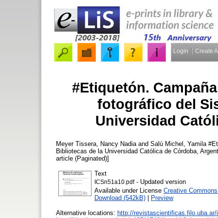
Login
Create 
#Etiquetón. Campaña 
fotográfico del Si
Universidad Catól
Meyer Tissera, Nancy Nadia
and
Salú Michel, Yamila
#Eti
Bibliotecas de la Universidad Católica de Córdoba, Argen
article (Paginated)]
Text
- Updated version
ICSn51a10.pdf
Available under License
Creative Commons A
Download (542kB)
|
Preview
Alternative locations:
http://revistascientificas.filo.uba.a