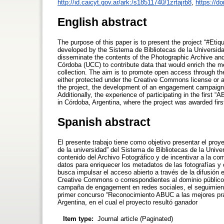
http://id.caicyt.gov.ar/ark:/s18511740/1zrtajrb8
,
https://d
English abstract
The purpose of this paper is to present the project “#Etiqu
developed by the Sistema de Bibliotecas de la Universid
disseminate the contents of the Photographic Archive and
Córdoba (UCC) to contribute data that would enrich the m
collection. The aim is to promote open access through th
either protected under the Creative Commons license or a
the project, the development of an engagement campaign o
Additionally, the experience of participating in the first 
in Córdoba, Argentina, where the project was awarded first
Spanish abstract
El presente trabajo tiene como objetivo presentar el proy
de la universidad” del Sistema de Bibliotecas de la Unive
contenido del Archivo Fotográfico y de incentivar a la co
datos para enriquecer los metadatos de las fotografías y
busca impulsar el acceso abierto a través de la difusión e
Creative Commons o correspondientes al dominio público. 
campaña de engagement en redes sociales, el seguimiento 
primer concurso “Reconocimiento ABUC a las mejores práct
Argentina, en el cual el proyecto resultó ganador
Item type:
Journal article (Paginated)