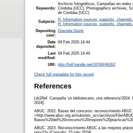
Archivos fotográficos, Campañas en redes s
Keywords:
Córdoba (UCC), Photographics archives, So
de Córdoba (UCC)
H. Information sources, supports, channels
Subjects:
H. Information sources, supports, channels
Depositing
Graciela Giunti
user:
Date
04 Feb 2025 14:44
deposited:
Last
04 Feb 2025 14:44
modified:
URI:
http://hdl.handle.net/10760/46262
Check full metadata for this record
References
Lib1Ref. Campaña ‘un bibliotecario, una referencia’2024. 
2024].
ABUC. 2022. Bases del concurso: reconocimiento ABUC a 
<http://www.abuc.org.ar/subsites_ucc/archivos/File/AB
Bases%20del%20concurso%20mejores%20practicas%20en%2
ABUC. 2023. Reconocimiento ABUC a las mejores prácticas
not=22> [Consulta: 23 julio 2024].