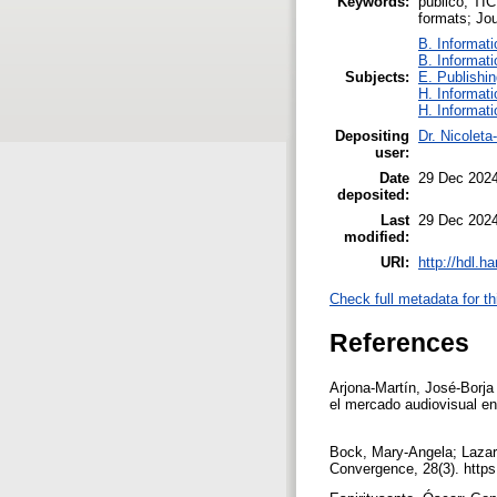
Keywords:
público; TIC
formats; Jo
B. Informati
B. Informati
Subjects:
E. Publishin
H. Informati
H. Informati
Depositing
Dr. Nicolet
user:
Date
29 Dec 2024
deposited:
Last
29 Dec 2024
modified:
URI:
http://hdl.h
Check full metadata for th
References
Arjona-Martín, José-Borja
el mercado audiovisual e
Bock, Mary-Angela; Lazard
Convergence, 28(3). http