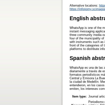
Alternative locations:
http
https://infonomy.scimagoe
English abstr
WhatsApp is one of the mos
instant messaging applica
three community media ou
four of the municipality 
with instruments such as 
front of the categories of
platforms to distribute in
Spanish abst
WhatsApp es una de las a
diariamente a través de e
formatos periodísticos m
Central y Emisora La Bue
la ciudad de Medellín. Me
entendieron, en los casos
emiten, los intereses comu
Item type:
Journal arti
Periodismo 