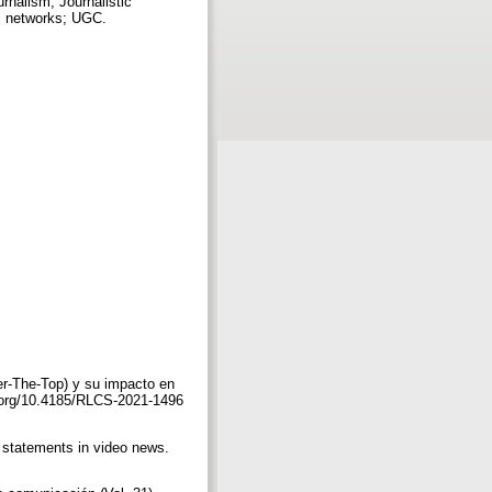
rnalism; Journalistic
al networks; UGC.
er-The-Top) y su impacto en
i.org/10.4185/RLCS-2021-1496
s statements in video news.