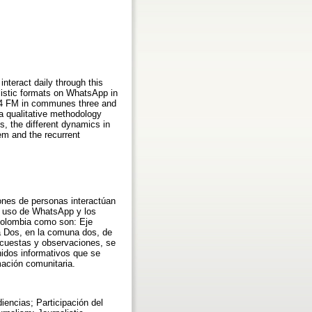
nteract daily through this
listic formats on WhatsApp in
5.4 FM in communes three and
a qualitative methodology
s, the different dynamics in
em and the recurrent
nes de personas interactúan
el uso de WhatsApp y los
Colombia como son: Eje
a Dos, en la comuna dos, de
ncuestas y observaciones, se
nidos informativos que se
mación comunitaria.
encias; Participación del