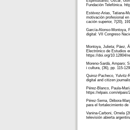
Espiritusanto, Óscar; Gon
Fundación Telefónica. ht
Estévez-Arias, Tatiana-Ma
motivación profesional en
cación superior, 7(20), 
García-Alonso-Montoya, Pe
digital: VII Congreso Nac
Montoya, Julieta; Páez, Á
Electrónico de Estudios e
https://doi.org/10.12804/
Moreno-Sardá, Amparo; Sim
i cultura, (36), pp. 115-1
Quiroz-Pacheco, Yulvitz-R
digital and citizen journa
Pérez-Blanco, Paula-María 
https://elpais.com/elpai
Pérez-Serna, Débora-Marg
para el fortalecimiento de
Vanina-Carboni, Ornela (20
televisión abierta argenti