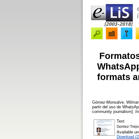
Formatos 
WhatsApp 
formats a
Gómez-Monsalve, Wilmar-
partir del uso de WhatsAp
community journalism].
I
Text
Gomez-Trejos
Available u
Download (