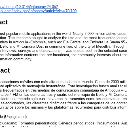
s://doi.org/10.3145/infonomy.24.052
,
pi.com/index.php/infonomy/article/view/70/100
act
t popular mobile applications in the world. Nearly 2,000 million active users i
tion. This research sought to analyze the use and the most frequented journa
tlets in Antioquia -Colombia, such as: Eje Central and Emisora La Buena 9
of Bello and Mi Comuna Dos, in commune two, of the city of Medellin. Through 
interviews, surveys and observations, it was understood, in the selected case
 the informative contents that are broadcast, the community interests about th
formation community.
ract
plicaciones móviles con más alta demanda en el mundo. Cerca de 2000 millo
ste aplicativo de mensajería instantánea. Esta investigación buscó analizar 
ás frecuentados en tres medios de comunicación comunitaria de Antioquia – 
na 95.4 FM en las comunas tres y cuatro del municipio de Bello y Mi Comun
diante una metodología cualitativa con instrumentos como las entrevistas, e
 seleccionados, las diferentes dinámicas frente a las categorías de los conte
nitarios sobre los mismos y las plataformas recurrentes para distribuir infor
cle (Unpaginated)
ciudadano; Formatos periodísticos; Géneros periodísticos; Prosumidores; Audi