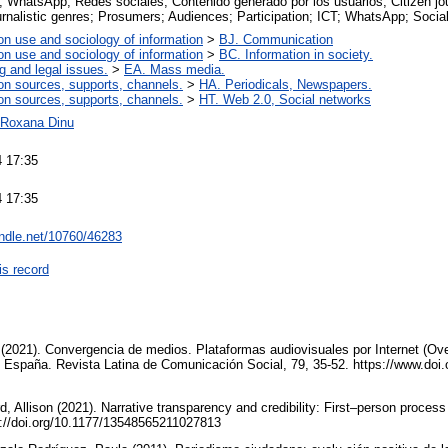
; WhatsApp; Redes sociales; Contenido generado por los usuarios; Citizen jou
urnalistic genres; Prosumers; Audiences; Participation; ICT; WhatsApp; Soci
on use and sociology of information
>
BJ. Communication
on use and sociology of information
>
BC. Information in society.
g and legal issues.
>
EA. Mass media.
on sources, supports, channels.
>
HA. Periodicals, Newspapers.
on sources, supports, channels.
>
HT. Web 2.0, Social networks
a-Roxana Dinu
 17:35
 17:35
andle.net/10760/46283
is record
 (2021). Convergencia de medios. Plataformas audiovisuales por Internet (Ov
n España. Revista Latina de Comunicación Social, 79, 35-52. https://www.do
, Allison (2021). Narrative transparency and credibility: First–person proces
s://doi.org/10.1177/13548565211027813