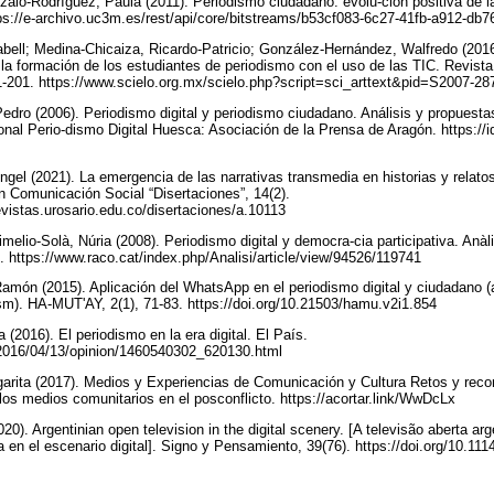
zalo-Rodríguez, Paula (2011). Periodismo ciudadano: evolu-ción positiva de l
tps://e-archivo.uc3m.es/rest/api/core/bitstreams/b53cf083-6c27-41fb-a912-d
bell; Medina-Chicaiza, Ricardo-Patricio; González-Hernández, Walfredo (2016)
 la formación de los estudiantes de periodismo con el uso de las TIC. Revist
191-201. https://www.scielo.org.mx/scielo.php?script=sci_arttext&pid=S2007
dro (2006). Periodismo digital y periodismo ciudadano. Análisis y propuestas
ional Perio-dismo Digital Huesca: Asociación de la Prensa de Aragón. https:/
ngel (2021). La emergencia de las narrativas transmedia en historias y relat
n Comunicación Social “Disertaciones”, 14(2).
revistas.urosario.edu.co/disertaciones/a.10113
elio-Solà, Núria (2008). Periodismo digital y democra-cia participativa. Anà
29. https://www.raco.cat/index.php/Analisi/article/view/94526/119741
amón (2015). Aplicación del WhatsApp en el periodismo digital y ciudadano (
lism). HA-MUT'AY, 2(1), 71-83. https://doi.org/10.21503/hamu.v2i1.854
(2016). El periodismo en la era digital. El País.
s/2016/04/13/opinion/1460540302_620130.html
arita (2017). Medios y Experiencias de Comunicación y Cultura Retos y reco
 los medios comunitarios en el posconflicto. https://acortar.link/WwDcLx
20). Argentinian open television in the digital scenery. [A televisão aberta arg
na en el escenario digital]. Signo y Pensamiento, 39(76). https://doi.org/10.1