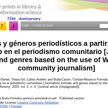
Login
Create Account
y géneros periodísticos a partir
en el periodismo comunitario [J
nd genres based on the use of 
community journalism]
Daniel
,
Trejos-Gil, Carlos-Andrés
and
Bulla-Castro, Cristian-Mauricio
Formatos
p en el periodismo comunitario [Journalistic formats and genres based on th
nfonomy
, 2024, vol. 2, n. 4. [Journal article (Unpaginated)]
- Published version
-Bulla-Formatos-generos-periodisticos.pdf
nder License
Creative Commons Attribution
.
237kB)
|
Preview