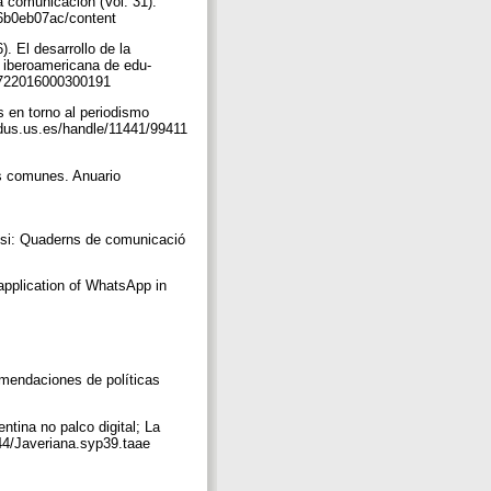
a comunicación (Vol. 31).
b76b0eb07ac/content
. El desarrollo de la
a iberoamericana de edu-
-28722016000300191
 en torno al periodismo
/idus.us.es/handle/11441/99411
os comunes. Anuario
lisi: Quaderns de comunicació
application of WhatsApp in
mendaciones de políticas
entina no palco digital; La
1144/Javeriana.syp39.taae