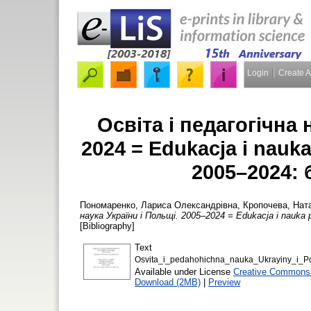
Login
Create 
Освіта і педагогічна 
2024 = Edukacja i nauka
2005–2024: 
Пономаренко, Лариса Олександрівна
,
Кропочева, Нат
наука України і Польщі. 2005–2024 = Edukacja i nauka p
[Bibliography]
Text
Osvita_i_pedahohichna_nauka_Ukrayiny_i_Po
Available under License
Creative Commons A
Download (2MB)
|
Preview