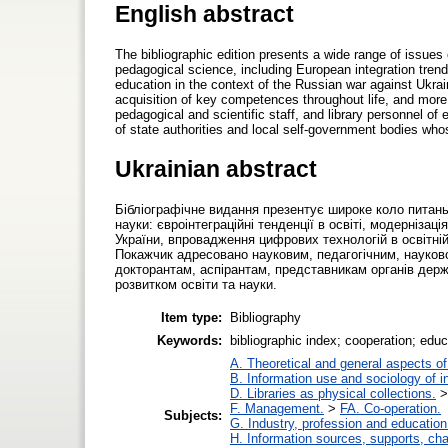
English abstract
The bibliographic edition presents a wide range of issues o
pedagogical science, including European integration tren
education in the context of the Russian war against Ukrain
acquisition of key competences throughout life, and more.
pedagogical and scientific staff, and library personnel of
of state authorities and local self-government bodies who
Ukrainian abstract
Бібліографічне видання презентує широке коло питань у
науки: євроінтеграційні тенденції в освіті, модернізаці
України, впровадження цифрових технологій в освітн
Покажчик адресовано науковим, педагогічним, науково-
докторантам, аспірантам, представникам органів держ
розвитком освіти та науки.
Item type:
Bibliography
Keywords:
bibliographic index; cooperation; edu
A. Theoretical and general aspects of 
B. Information use and sociology of i
D. Libraries as physical collections.
F. Management.
>
FA. Co-operation.
Subjects:
G. Industry, profession and education
H. Information sources, supports, ch