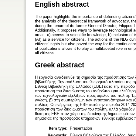
English abstract
The paper highlights the importance of defending citizens'
the analysis of the theoretical framework of advocacy, th
during the tenure of its former General Director, Filippos
Additionally, it proposes ways to leverage technological 
areas: a) access to scientific knowledge, b) inclusion of indi
(AI) as a service for citizens. The actions of the NLG duri
citizens' rights but also paved the way for the continuati
of publications allows it to play a multifaceted role in em
all citizens.
Greek abstract
Η εργασία αναδεικνύει τη σημασία της προάσπισης των δ
βιβλιοθήκης. Την ανάλυση του θεωρητικό πλαισίου της
Εθνική Βιβλιοθήκη της Ελλάδος (ΕΒΕ) κατά την περίοδο 
προάσπιση του δικαιώματος του ανθρώπου για ελεύθερη
των τεχνολογικών εξελίξεων προς όφελος του πολίτη. Έμ
γνώση, β) στη συμπερίληψη των εντυποανάπηρων και γ) 
πολίτες. Οι ενέργειες της ΕΒΕ κατά την περίοδο 2014-20
προάσπιση των δικαιωμάτων του πολίτη, αλλά χάραξαν κ
θέση της ΕΒΕ στον χώρο της διακίνησης δημοσιευμάτων τ
σημασίας της προσφοράς υπηρεσιών εθνικής εμβέλειας 
Item type:
Presentation
Keywords:
Εθνική βιβλιοθήκη της Ελλάδος, Δι